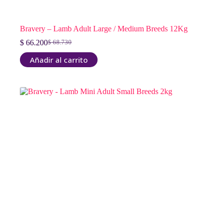
Bravery – Lamb Adult Large / Medium Breeds 12Kg
$
66.200
$
68.730
El
El
precio
precio
Añadir al carrito
original
actual
era:
es:
$ 68.730.
$ 66.200.