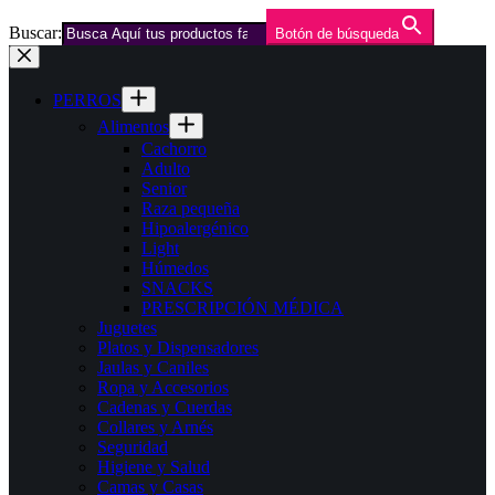
Buscar:
Botón de búsqueda
Saltar
al
contenido
PERROS
Alimentos
Cachorro
Adulto
Senior
Raza pequeña
Hipoalergénico
Light
Húmedos
SNACKS
PRESCRIPCIÓN MÉDICA
Juguetes
Platos y Dispensadores
Jaulas y Caniles
Ropa y Accesorios
Cadenas y Cuerdas
Collares y Arnés
Seguridad
Higiene y Salud
Camas y Casas