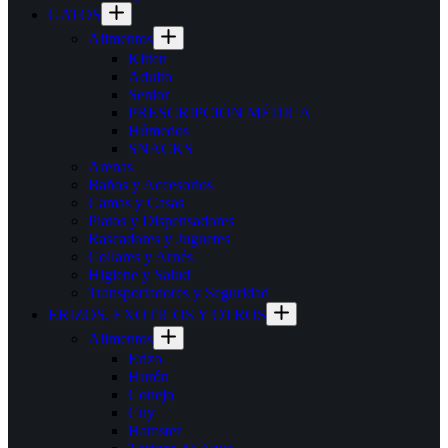
GATOS
Alimentos
Kitten
Adulto
Senior
PRESCRIPCIÓN MÉDICA
Húmedos
SNACKS
Arenas
Baños y Accesorios
Camas y Casas
Platos y Dispensadores
Rascadores y Juguetes
Collares y Arnés
Higiene y Salud
Transportadores y Seguridad
ERIZOS, EXOTICOS Y OTROS
Alimentos
Erizo
Hurón
Conejo
Cuy
Hamster