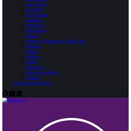
Easy Clean
Excellent
Fit Formula
Frontline
MasterCat
MasterDog
Mazuri
Naturals / Diamond / NutraGold
Nómade
Pipicat
ProPlan
Purina
Simparica
Taste of the Wild
Tropifit
LIQUIDACIONES