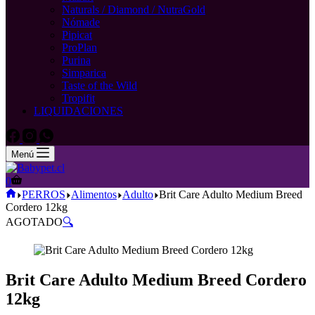
Naturals / Diamond / NutraGold
Nómade
Pipicat
ProPlan
Purina
Simparica
Taste of the Wild
Tropifit
LIQUIDACIONES
Menú
Carro
0
de
Inicio
PERROS
Alimentos
Adulto
Brit Care Adulto Medium Breed
compra
Cordero 12kg
AGOTADO
🔍
Brit Care Adulto Medium Breed Cordero
12kg