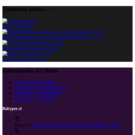
en
la
Tendencia ahora
página
de
producto
Collar Isabelino
Collar pañoleta gato o razas pequeñas talla S 32 cm
Set mamadera mascota 120ml
Pollo con sonido 17cm
Información al Cliente
Política de Privacidad
Despachos y Devoluciones
Términos y Condiciones
Contacto y Ubicación
Babypet.cl
Dirección:
José Luis Coo 0541, Puente Alto, Santiago - Chile.