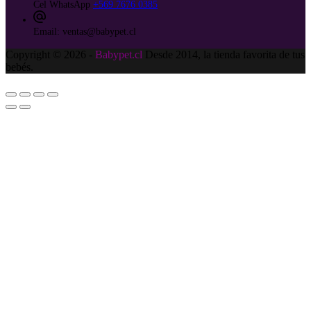
Cel WhatsApp
+569 7676 0385
Email:
ventas@babypet.cl
Copyright © 2026 -
Babypet.cl
Desde 2014, la tienda favorita de tus
bebés.