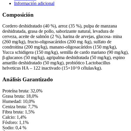
Información adicional
Composición
Cordero deshidratado (40 %), arroz (35 %), pulpa de manzana
deshidratada, grasa de pollo, saborizante natural, levadura de
cerveza, aceite de salmón (2 %), harina de arvejas, glucosa- mina
(260 mg/kg), fructo-oligosacáridos (200 mg /kg), sulfato de
condroitina (200 mg/kg), manano-oligosacáridos (150 mg/kg),
Yucca schidigera (150 mg/kg), semilla de cardo mariano (90 mg/kg),
β-glucanos (50 mg/kg), agripalma deshidratada (50 mg/kg), espino
amarillo deshidratado (50 mg/kg), probiótico Lactobacillus
helveticus HA – 122 inactivado (15×10^9 células/kg).
Análisis Garantizado
Proteína bruta: 32,0%
Grasa bruta: 18,0%
Humedad: 10,0%
Ceniza bruta: 7,7%
Fibra bruta: 1,5%
Calcio: 1,4%
Fósforo: 1,1%
Sodio: 0,4 %