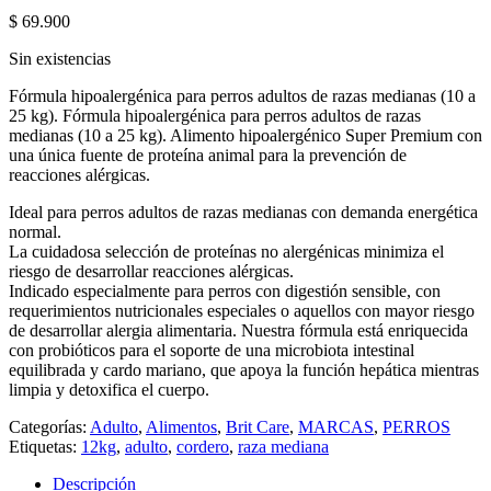
$
69.900
Sin existencias
Fórmula hipoalergénica para perros adultos de razas medianas (10 a
25 kg). Fórmula hipoalergénica para perros adultos de razas
medianas (10 a 25 kg). Alimento hipoalergénico Super Premium con
una única fuente de proteína animal para la prevención de
reacciones alérgicas.
Ideal para perros adultos de razas medianas con demanda energética
normal.
La cuidadosa selección de proteínas no alergénicas minimiza el
riesgo de desarrollar reacciones alérgicas.
Indicado especialmente para perros con digestión sensible, con
requerimientos nutricionales especiales o aquellos con mayor riesgo
de desarrollar alergia alimentaria. Nuestra fórmula está enriquecida
con probióticos para el soporte de una microbiota intestinal
equilibrada y cardo mariano, que apoya la función hepática mientras
limpia y detoxifica el cuerpo.
Categorías:
Adulto
,
Alimentos
,
Brit Care
,
MARCAS
,
PERROS
Etiquetas:
12kg
,
adulto
,
cordero
,
raza mediana
Descripción