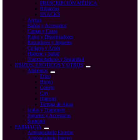
PRESCRIPCIÓN MÉDICA
Húmedos
SNACKS
Arenas
Baños y Accesorios
Camas y Casas
Platos y Dispensadores
Rascadores y Juguetes
Collares y Arnés
Higiene y Salud
Transportadores y Seguridad
ERIZOS, EXOTICOS Y OTROS
Alimentos
Erizo
Hurón
Conejo
Cuy
Hamster
Tortuga de Agua
Jaulas y Transporte
Juguetes y Accesorios
Sustratos
FARMACIA
Antiparasitario Externo
Antiparasitario Interno