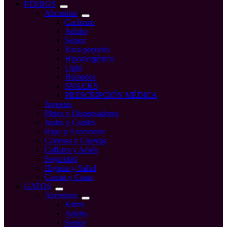
compra
PERROS
Alimentos
Cachorro
Adulto
Senior
Raza pequeña
Hipoalergénico
Light
Húmedos
SNACKS
PRESCRIPCIÓN MÉDICA
Juguetes
Platos y Dispensadores
Jaulas y Caniles
Ropa y Accesorios
Cadenas y Cuerdas
Collares y Arnés
Seguridad
Higiene y Salud
Camas y Casas
GATOS
Alimentos
Kitten
Adulto
Senior