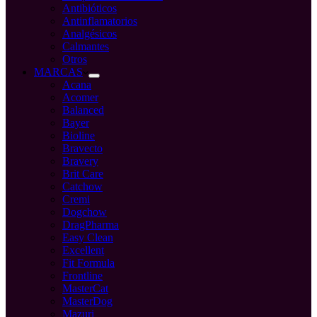
Antibióticos
Antinflamatorios
Analgésicos
Calmantes
Otros
MARCAS
Acana
Acomer
Balanced
Bayer
Bioline
Bravecto
Bravery
Brit Care
Catchow
Cremi
Dogchow
DragPharma
Easy Clean
Excellent
Fit Formula
Frontline
MasterCat
MasterDog
Mazuri