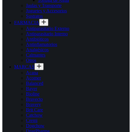
Tortuga de Agua
Jaulas y Transporte
Juguetes y Accesorios
Sustratos
FARMACIA
Antiparasitario Externo
Antiparasitario Interno
Antibióticos
Antinflamatorios
Analgésicos
Calmantes
Otros
MARCAS
Acana
Acomer
Balanced
Bayer
Bioline
Bravecto
Bravery
Brit Care
Catchow
Cremi
Dogchow
DragPharma