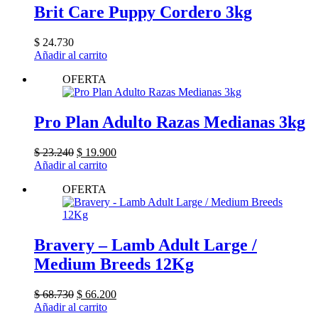
Brit Care Puppy Cordero 3kg
$
24.730
Añadir al carrito
OFERTA
Pro Plan Adulto Razas Medianas 3kg
El
El
$
23.240
$
19.900
precio
precio
Añadir al carrito
original
actual
OFERTA
era:
es:
$ 23.240.
$ 19.900.
Bravery – Lamb Adult Large /
Medium Breeds 12Kg
El
El
$
68.730
$
66.200
precio
precio
Añadir al carrito