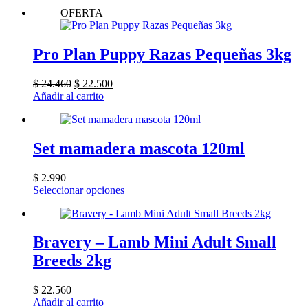
original
actual
OFERTA
era:
es:
$ 68.730.
$ 66.200.
Pro Plan Puppy Razas Pequeñas 3kg
El
El
$
24.460
$
22.500
precio
precio
Añadir al carrito
original
actual
era:
es:
$ 24.460.
$ 22.500.
Set mamadera mascota 120ml
$
2.990
Este
Seleccionar opciones
producto
tiene
múltiples
variantes.
Bravery – Lamb Mini Adult Small
Las
Breeds 2kg
opciones
se
pueden
$
22.560
elegir
Añadir al carrito