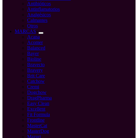
Antibióticos
Antinflamatorios
Analgésicos
Calmantes
Otros
MARCAS
Acana
Acomer
Balanced
Bayer
Bioline
Bravecto
Bravery
Brit Care
Catchow
Cremi
Dogchow
DragPharma
Easy Clean
Excellent
Fit Formula
Frontline
MasterCat
MasterDog
Mazuri