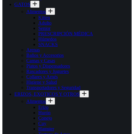
GATOS
Alimentos
Kitten
Adulto
Senior
PRESCRIPCIÓN MÉDICA
Húmedos
SNACKS
Arenas
Baños y Accesorios
Camas y Casas
Platos y Dispensadores
Rascadores y Juguetes
Collares y Arnés
Higiene y Salud
Transportadores y Seguridad
ERIZOS, EXOTICOS Y OTROS
Alimentos
Erizo
Hurón
Conejo
Cuy
Hamster