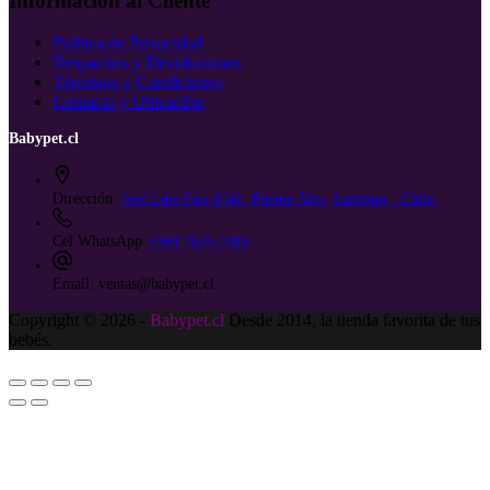
Información al Cliente
Política de Privacidad
Despachos y Devoluciones
Términos y Condiciones
Contacto y Ubicación
Babypet.cl
Dirección:
José Luis Coo 0541, Puente Alto, Santiago - Chile.
Cel WhatsApp
+569 7676 0385
Email:
ventas@babypet.cl
Copyright © 2026 -
Babypet.cl
Desde 2014, la tienda favorita de tus
bebés.