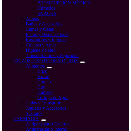
PRESCRIPCIÓN MÉDICA
Húmedos
SNACKS
Arenas
Baños y Accesorios
Camas y Casas
Platos y Dispensadores
Rascadores y Juguetes
Collares y Arnés
Higiene y Salud
Transportadores y Seguridad
ERIZOS, EXOTICOS Y OTROS
Alimentos
Erizo
Hurón
Conejo
Cuy
Hamster
Tortuga de Agua
Jaulas y Transporte
Juguetes y Accesorios
Sustratos
FARMACIA
Antiparasitario Externo
Antiparasitario Interno