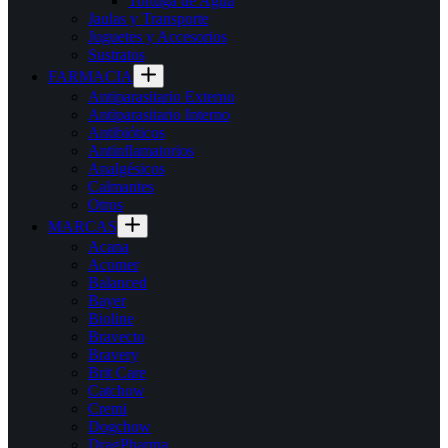
Tortuga de Agua
Jaulas y Transporte
Juguetes y Accesorios
Sustratos
FARMACIA
Antiparasitario Externo
Antiparasitario Interno
Antibióticos
Antinflamatorios
Analgésicos
Calmantes
Otros
MARCAS
Acana
Acomer
Balanced
Bayer
Bioline
Bravecto
Bravery
Brit Care
Catchow
Cremi
Dogchow
DragPharma