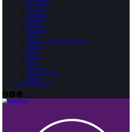
Easy Clean
Excellent
Fit Formula
Frontline
MasterCat
MasterDog
Mazuri
Naturals / Diamond / NutraGold
Nómade
Pipicat
ProPlan
Purina
Simparica
Taste of the Wild
Tropifit
LIQUIDACIONES