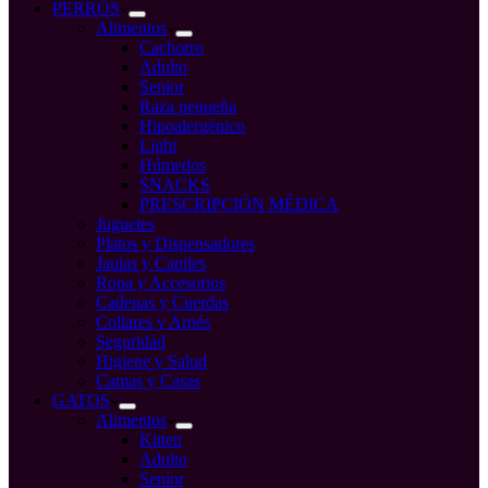
compra
PERROS
Alimentos
Cachorro
Adulto
Senior
Raza pequeña
Hipoalergénico
Light
Húmedos
SNACKS
PRESCRIPCIÓN MÉDICA
Juguetes
Platos y Dispensadores
Jaulas y Caniles
Ropa y Accesorios
Cadenas y Cuerdas
Collares y Arnés
Seguridad
Higiene y Salud
Camas y Casas
GATOS
Alimentos
Kitten
Adulto
Senior