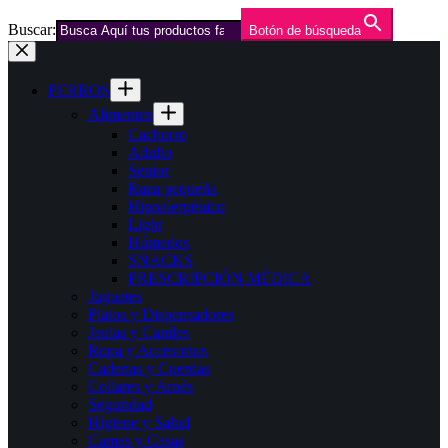
Buscar:
Botón de búsqueda
Saltar
al
contenido
PERROS
Alimentos
Cachorro
Adulto
Senior
Raza pequeña
Hipoalergénico
Light
Húmedos
SNACKS
PRESCRIPCIÓN MÉDICA
Juguetes
Platos y Dispensadores
Jaulas y Caniles
Ropa y Accesorios
Cadenas y Cuerdas
Collares y Arnés
Seguridad
Higiene y Salud
Camas y Casas