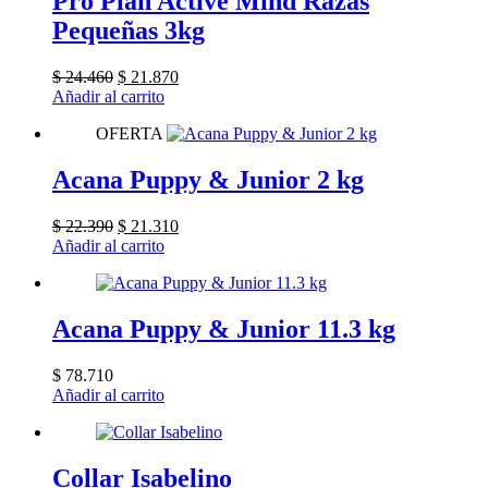
Pro Plan Active Mind Razas
Pequeñas 3kg
El
El
$
24.460
$
21.870
precio
precio
Añadir al carrito
original
actual
OFERTA
era:
es:
$ 24.460.
$ 21.870.
Acana Puppy & Junior 2 kg
El
El
$
22.390
$
21.310
precio
precio
Añadir al carrito
original
actual
era:
es:
$ 22.390.
$ 21.310.
Acana Puppy & Junior 11.3 kg
$
78.710
Añadir al carrito
Collar Isabelino