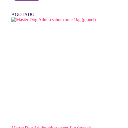
era:
es:
$ 34.970.
$ 33.800.
AGOTADO
Master Dog Adulto sabor carne 1kg (granel)