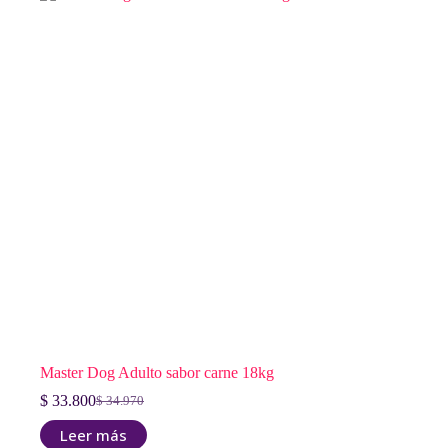
Master Dog Adulto sabor carne 18kg
$
33.800
$
34.970
El
El
precio
precio
Leer más
original
actual