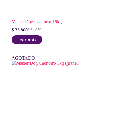
Master Dog Cachorro 18kg
$
33.800
$
34.970
El
El
precio
precio
Leer más
original
actual
era:
es:
$ 34.970.
$ 33.800.
AGOTADO