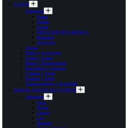
GATOS
Alimentos
Kitten
Adulto
Senior
PRESCRIPCIÓN MÉDICA
Húmedos
SNACKS
Arenas
Baños y Accesorios
Camas y Casas
Platos y Dispensadores
Rascadores y Juguetes
Collares y Arnés
Higiene y Salud
Transportadores y Seguridad
ERIZOS, EXOTICOS Y OTROS
Alimentos
Erizo
Hurón
Conejo
Cuy
Hamster