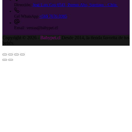
Dirección:
José Luis Coo 0541, Puente Alto, Santiago - Chile.
Cel WhatsApp
+569 7676 0385
Email:
ventas@babypet.cl
Copyright © 2026 -
Babypet.cl
Desde 2014, la tienda favorita de tus
bebés.