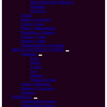
PRESCRIPCIÓN MÉDICA
Húmedos
SNACKS
Arenas
Baños y Accesorios
Camas y Casas
Platos y Dispensadores
Rascadores y Juguetes
Collares y Arnés
Higiene y Salud
Transportadores y Seguridad
ERIZOS, EXOTICOS Y OTROS
Alimentos
Erizo
Hurón
Conejo
Cuy
Hamster
Tortuga de Agua
Jaulas y Transporte
Juguetes y Accesorios
Sustratos
FARMACIA
Antiparasitario Externo
Antiparasitario Interno