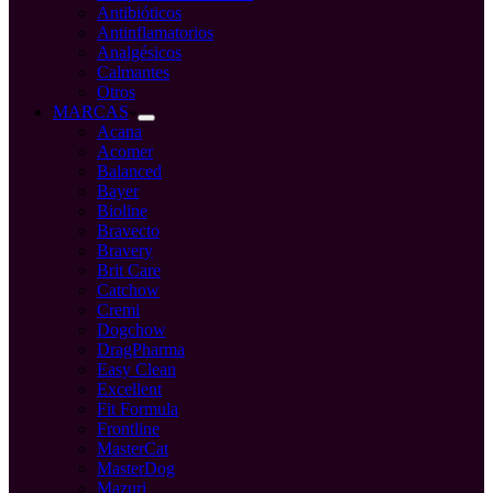
Antibióticos
Antinflamatorios
Analgésicos
Calmantes
Otros
MARCAS
Acana
Acomer
Balanced
Bayer
Bioline
Bravecto
Bravery
Brit Care
Catchow
Cremi
Dogchow
DragPharma
Easy Clean
Excellent
Fit Formula
Frontline
MasterCat
MasterDog
Mazuri