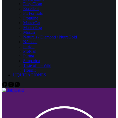
Easy Clean
Excellent
Fit Formula
Frontline
MasterCat
MasterDog
Mazuri
Naturals / Diamond / NutraGold
Nómade
Pipicat
ProPlan
Purina
Simparica
Taste of the Wild
Tropifit
LIQUIDACIONES