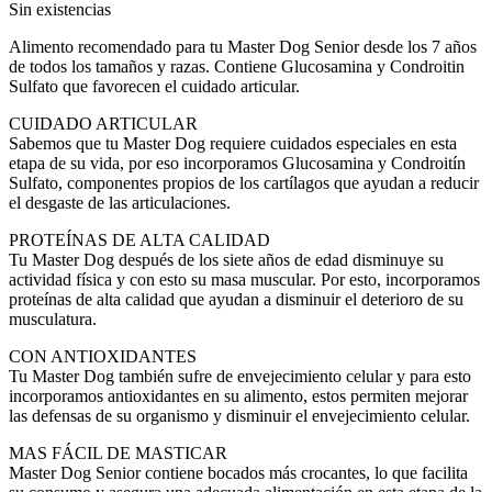
Sin existencias
original
actual
era:
es:
Alimento recomendado para tu Master Dog Senior desde los 7 años
$ 34.970.
$ 33.800.
de todos los tamaños y razas. Contiene Glucosamina y Condroitin
Sulfato que favorecen el cuidado articular.
CUIDADO ARTICULAR
Sabemos que tu Master Dog requiere cuidados especiales en esta
etapa de su vida, por eso incorporamos Glucosamina y Condroitín
Sulfato, componentes propios de los cartílagos que ayudan a reducir
el desgaste de las articulaciones.
PROTEÍNAS DE ALTA CALIDAD
Tu Master Dog después de los siete años de edad disminuye su
actividad física y con esto su masa muscular. Por esto, incorporamos
proteínas de alta calidad que ayudan a disminuir el deterioro de su
musculatura.
CON ANTIOXIDANTES
Tu Master Dog también sufre de envejecimiento celular y para esto
incorporamos antioxidantes en su alimento, estos permiten mejorar
las defensas de su organismo y disminuir el envejecimiento celular.
MAS FÁCIL DE MASTICAR
Master Dog Senior contiene bocados más crocantes, lo que facilita