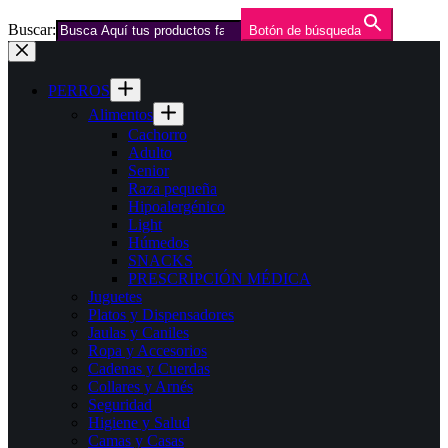
Buscar:
Botón de búsqueda
Saltar
al
contenido
PERROS
Alimentos
Cachorro
Adulto
Senior
Raza pequeña
Hipoalergénico
Light
Húmedos
SNACKS
PRESCRIPCIÓN MÉDICA
Juguetes
Platos y Dispensadores
Jaulas y Caniles
Ropa y Accesorios
Cadenas y Cuerdas
Collares y Arnés
Seguridad
Higiene y Salud
Camas y Casas