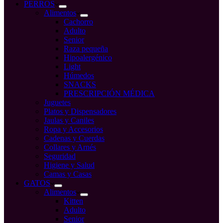
compra
PERROS
Alimentos
Cachorro
Adulto
Senior
Raza pequeña
Hipoalergénico
Light
Húmedos
SNACKS
PRESCRIPCIÓN MÉDICA
Juguetes
Platos y Dispensadores
Jaulas y Caniles
Ropa y Accesorios
Cadenas y Cuerdas
Collares y Arnés
Seguridad
Higiene y Salud
Camas y Casas
GATOS
Alimentos
Kitten
Adulto
Senior