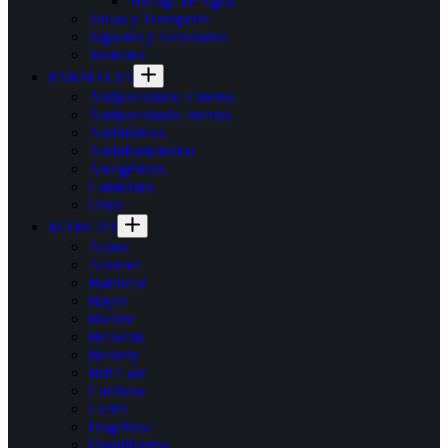
Tortuga de Agua
Jaulas y Transporte
Juguetes y Accesorios
Sustratos
FARMACIA
Antiparasitario Externo
Antiparasitario Interno
Antibióticos
Antinflamatorios
Analgésicos
Calmantes
Otros
MARCAS
Acana
Acomer
Balanced
Bayer
Bioline
Bravecto
Bravery
Brit Care
Catchow
Cremi
Dogchow
DragPharma