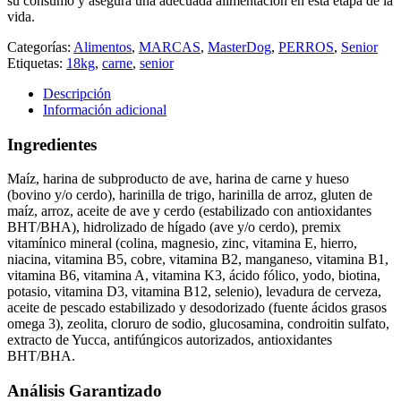
su consumo y asegura una adecuada alimentación en esta etapa de la
vida.
Categorías:
Alimentos
,
MARCAS
,
MasterDog
,
PERROS
,
Senior
Etiquetas:
18kg
,
carne
,
senior
Descripción
Información adicional
Ingredientes
Maíz, harina de subproducto de ave, harina de carne y hueso
(bovino y/o cerdo), harinilla de trigo, harinilla de arroz, gluten de
maíz, arroz, aceite de ave y cerdo (estabilizado con antioxidantes
BHT/BHA), hidrolizado de hígado (ave y/o cerdo), premix
vitamínico mineral (colina, magnesio, zinc, vitamina E, hierro,
niacina, vitamina B5, cobre, vitamina B2, manganeso, vitamina B1,
vitamina B6, vitamina A, vitamina K3, ácido fólico, yodo, biotina,
potasio, vitamina D3, vitamina B12, selenio), levadura de cerveza,
aceite de pescado estabilizado y desodorizado (fuente ácidos grasos
omega 3), zeolita, cloruro de sodio, glucosamina, condroitin sulfato,
extracto de Yucca, antifúngicos autorizados, antioxidantes
BHT/BHA.
Análisis Garantizado