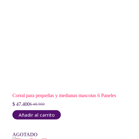
Corral para pequeñas y medianas mascotas 6 Paneles
$
47.400
$
48.900
El
El
precio
precio
Añadir al carrito
original
actual
era:
es:
$ 48.900.
$ 47.400.
AGOTADO