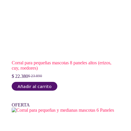
Corral para pequeñas mascotas 8 paneles altos (erizos,
cuy, roedores)
$
22.380
$
23.890
El
El
precio
precio
Añadir al carrito
original
actual
era:
es:
$ 23.890.
$ 22.380.
OFERTA