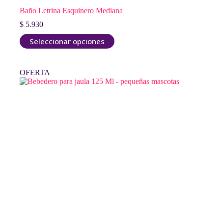
Baño Letrina Esquinero Mediana
$
5.930
Este
Seleccionar opciones
producto
tiene
múltiples
OFERTA
variantes.
Las
opciones
se
pueden
elegir
en
la
página
de
producto