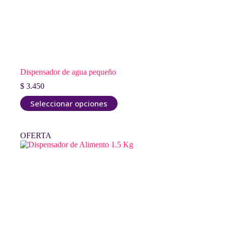
Dispensador de agua pequeño
$
3.450
Este
Seleccionar opciones
producto
tiene
múltiples
OFERTA
variantes.
Las
opciones
se
pueden
elegir
en
la
página
de