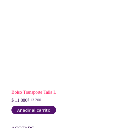
Bolso Transporte Talla L
$
11.880
$
13.200
El
El
precio
precio
Añadir al carrito
original
actual
era:
es:
$ 13.200.
$ 11.880.