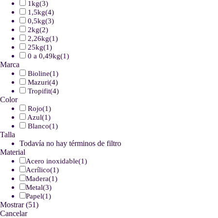
1kg
(
3
)
1,5kg
(
4
)
0,5kg
(
3
)
2kg
(
2
)
2,26kg
(
1
)
25kg
(
1
)
0 a 0,49kg
(
1
)
Marca
Bioline
(
1
)
Mazuri
(
4
)
Tropifit
(
4
)
Color
Rojo
(
1
)
Azul
(
1
)
Blanco
(
1
)
Talla
Todavía no hay términos de filtro
Material
Acero inoxidable
(
1
)
Acrílico
(
1
)
Madera
(
1
)
Metal
(
3
)
Papel
(
1
)
Mostrar
(
51
)
Cancelar