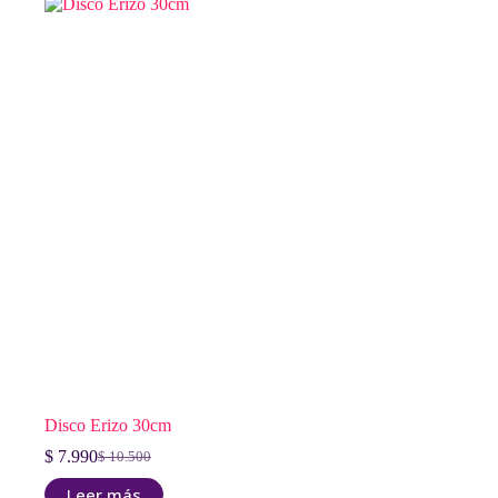
Disco Erizo 30cm
$
7.990
$
10.500
El
El
precio
precio
Leer más