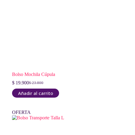
Bolso Mochila Cúpula
$
19.900
$
23.800
El
El
precio
precio
Añadir al carrito
original
actual
era:
es:
$ 23.800.
$ 19.900.
OFERTA