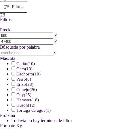
Filtros
Filtros
Precio
×
×
Búsqueda por palabra
Buscar
×
Mascota
Gatito
(
10
)
Gato
(
10
)
Cachorro
(
10
)
Perro
(
8
)
Erizo
(
28
)
Conejo
(
26
)
Cuy
(
25
)
Hamster
(
18
)
Huron
(
12
)
Tortuga de agua
(
1
)
Proteina
Todavía no hay términos de filtro
Formato Kg