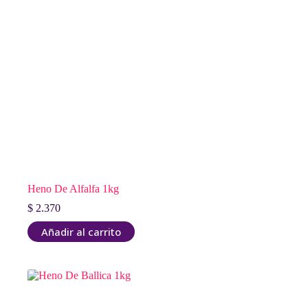
en
la
página
de
producto
Heno De Alfalfa 1kg
$
2.370
Añadir al carrito