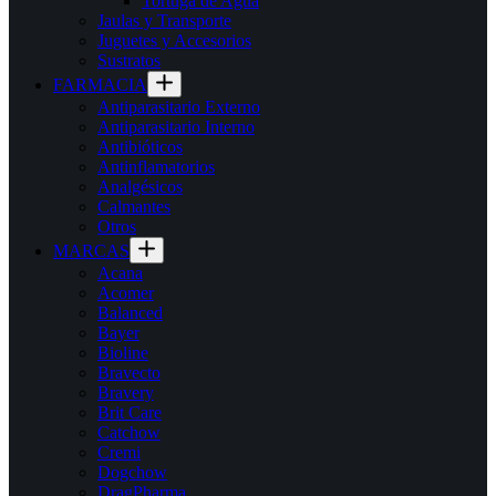
Tortuga de Agua
Jaulas y Transporte
Juguetes y Accesorios
Sustratos
FARMACIA
Antiparasitario Externo
Antiparasitario Interno
Antibióticos
Antinflamatorios
Analgésicos
Calmantes
Otros
MARCAS
Acana
Acomer
Balanced
Bayer
Bioline
Bravecto
Bravery
Brit Care
Catchow
Cremi
Dogchow
DragPharma