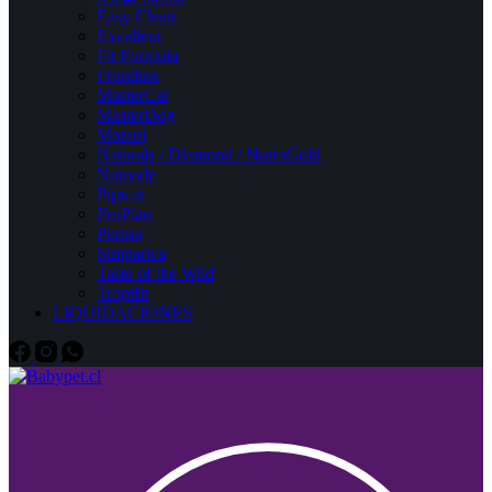
Easy Clean
Excellent
Fit Formula
Frontline
MasterCat
MasterDog
Mazuri
Naturals / Diamond / NutraGold
Nómade
Pipicat
ProPlan
Purina
Simparica
Taste of the Wild
Tropifit
LIQUIDACIONES