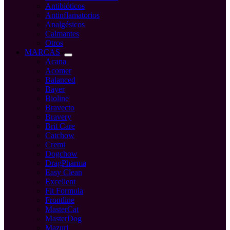
Antibióticos
Antinflamatorios
Analgésicos
Calmantes
Otros
MARCAS
Acana
Acomer
Balanced
Bayer
Bioline
Bravecto
Bravery
Brit Care
Catchow
Cremi
Dogchow
DragPharma
Easy Clean
Excellent
Fit Formula
Frontline
MasterCat
MasterDog
Mazuri