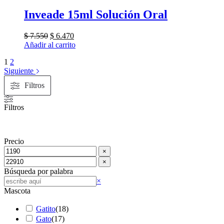
Inveade 15ml Solución Oral
El
El
$
7.550
$
6.470
precio
precio
Añadir al carrito
original
actual
1
2
era:
es:
Siguiente
$ 7.550.
$ 6.470.
Filtros
Filtros
Precio
×
×
Búsqueda por palabra
Buscar
×
Mascota
Gatito
(
18
)
Gato
(
17
)