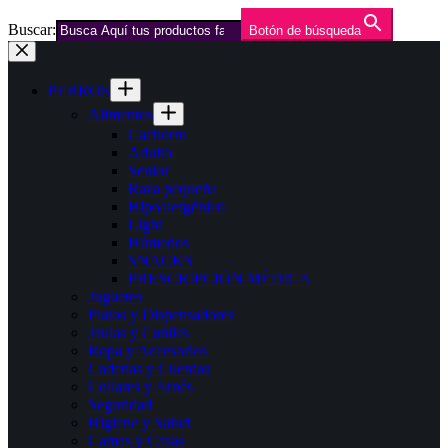
Buscar:
Botón de búsqueda
Saltar
al
contenido
PERROS
Alimentos
Cachorro
Adulto
Senior
Raza pequeña
Hipoalergénico
Light
Húmedos
SNACKS
PRESCRIPCIÓN MÉDICA
Juguetes
Platos y Dispensadores
Jaulas y Caniles
Ropa y Accesorios
Cadenas y Cuerdas
Collares y Arnés
Seguridad
Higiene y Salud
Camas y Casas