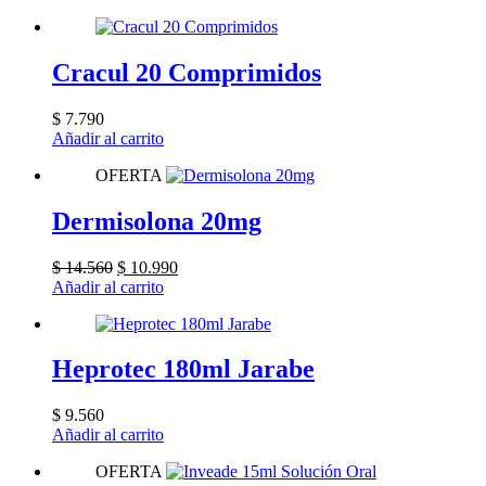
Cracul 20 Comprimidos
$
7.790
Añadir al carrito
OFERTA
Dermisolona 20mg
El
El
$
14.560
$
10.990
precio
precio
Añadir al carrito
original
actual
era:
es:
$ 14.560.
$ 10.990.
Heprotec 180ml Jarabe
$
9.560
Añadir al carrito
OFERTA