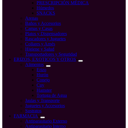
PRESCRIPCIÓN MÉDICA
Húmedos
SNACKS
Arenas
Baños y Accesorios
Camas y Casas
Platos y Dispensadores
Rascadores y Juguetes
Collares y Arnés
Higiene y Salud
Transportadores y Seguridad
ERIZOS, EXOTICOS Y OTROS
Alimentos
Erizo
Hurón
Conejo
Cuy
Hamster
Tortuga de Agua
Jaulas y Transporte
Juguetes y Accesorios
Sustratos
FARMACIA
Antiparasitario Externo
Antiparasitario Interno