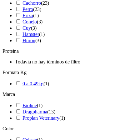
Cachorro
(
23
)
Perro
(
23
)
Erizo
(
1
)
Conejo
(
3
)
Cuy
(
3
)
Hamster
(
1
)
Huron
(
3
)
Proteina
Todavía no hay términos de filtro
Formato Kg
0 a 0,49kg
(
1
)
Marca
Bioline
(
1
)
Dragpharma
(
13
)
Proplan Veterinary
(
1
)
Color
Celeste
(
1
)