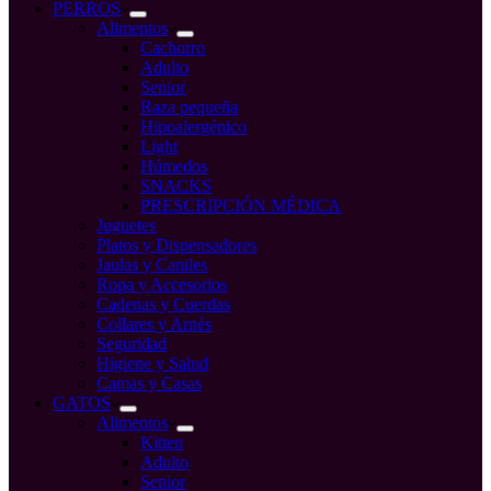
compra
PERROS
Alimentos
Cachorro
Adulto
Senior
Raza pequeña
Hipoalergénico
Light
Húmedos
SNACKS
PRESCRIPCIÓN MÉDICA
Juguetes
Platos y Dispensadores
Jaulas y Caniles
Ropa y Accesorios
Cadenas y Cuerdas
Collares y Arnés
Seguridad
Higiene y Salud
Camas y Casas
GATOS
Alimentos
Kitten
Adulto
Senior