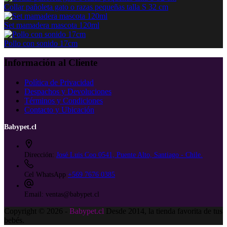
Collar pañoleta gato o razas pequeñas talla S 32 cm
Set mamadera mascota 120ml
Pollo con sonido 17cm
Información al Cliente
Política de Privacidad
Despachos y Devoluciones
Términos y Condiciones
Contacto y Ubicación
Babypet.cl
Dirección:
José Luis Coo 0541, Puente Alto, Santiago - Chile.
Cel WhatsApp
+569 7676 0385
Email:
ventas@babypet.cl
Copyright © 2026 -
Babypet.cl
Desde 2014, la tienda favorita de tus
bebés.