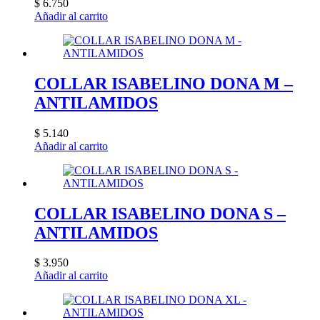
elegir
$
6.750
en
Añadir al carrito
la
página
de
producto
COLLAR ISABELINO DONA M –
ANTILAMIDOS
$
5.140
Añadir al carrito
COLLAR ISABELINO DONA S –
ANTILAMIDOS
$
3.950
Añadir al carrito