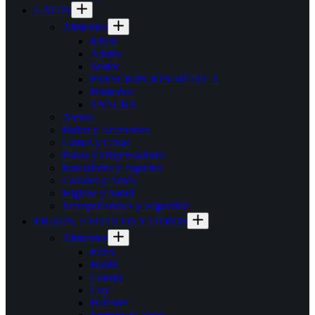
GATOS
Alimentos
Kitten
Adulto
Senior
PRESCRIPCIÓN MÉDICA
Húmedos
SNACKS
Arenas
Baños y Accesorios
Camas y Casas
Platos y Dispensadores
Rascadores y Juguetes
Collares y Arnés
Higiene y Salud
Transportadores y Seguridad
ERIZOS, EXOTICOS Y OTROS
Alimentos
Erizo
Hurón
Conejo
Cuy
Hamster