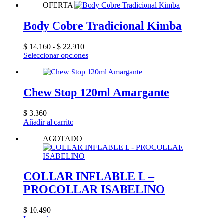
OFERTA
Body Cobre Tradicional Kimba
Rango
$
14.160
-
$
22.910
de
Este
Seleccionar opciones
precios:
producto
desde
tiene
$ 14.160
múltiples
hasta
variantes.
Chew Stop 120ml Amargante
$ 22.910
Las
opciones
$
3.360
se
Añadir al carrito
pueden
elegir
AGOTADO
en
la
página
de
COLLAR INFLABLE L –
producto
PROCOLLAR ISABELINO
$
10.490