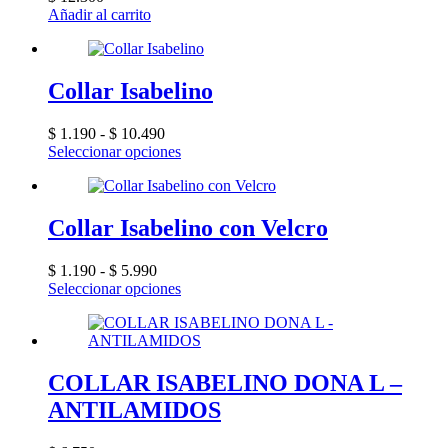
Añadir al carrito
Collar Isabelino
Rango
$
1.190
-
$
10.490
de
Este
Seleccionar opciones
precios:
producto
desde
tiene
$ 1.190
múltiples
hasta
variantes.
Collar Isabelino con Velcro
$ 10.490
Las
opciones
Rango
$
1.190
-
$
5.990
se
de
Este
Seleccionar opciones
pueden
precios:
producto
elegir
desde
tiene
en
$ 1.190
múltiples
la
hasta
variantes.
página
$ 5.990
Las
COLLAR ISABELINO DONA L –
de
opciones
producto
ANTILAMIDOS
se
pueden