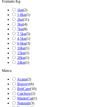
Formato Kg
1kg
(
2
)
1,8kg
(
1
)
2kg
(
11
)
3kg
(
4
)
7kg
(
8
)
7,5kg
(
5
)
4,5kg
(
1
)
6,6kg
(
3
)
10kg
(
1
)
15kg
(
1
)
20kg
(
1
)
24kg
(
1
)
Marca
Acana
(
2
)
Bravery
(
6
)
BritCare
(
10
)
Catchow
(
2
)
MasterCat
(
1
)
Naturals
(
3
)