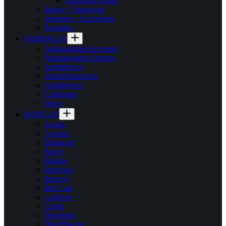
Tortuga de Agua
Jaulas y Transporte
Juguetes y Accesorios
Sustratos
FARMACIA
Antiparasitario Externo
Antiparasitario Interno
Antibióticos
Antinflamatorios
Analgésicos
Calmantes
Otros
MARCAS
Acana
Acomer
Balanced
Bayer
Bioline
Bravecto
Bravery
Brit Care
Catchow
Cremi
Dogchow
DragPharma