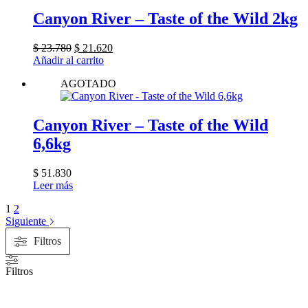
Canyon River – Taste of the Wild 2kg
El
El
$
23.780
$
21.620
precio
precio
Añadir al carrito
original
actual
AGOTADO
era:
es:
$ 23.780.
$ 21.620.
Canyon River – Taste of the Wild
6,6kg
$
51.830
Leer más
1
2
Siguiente
Filtros
Filtros