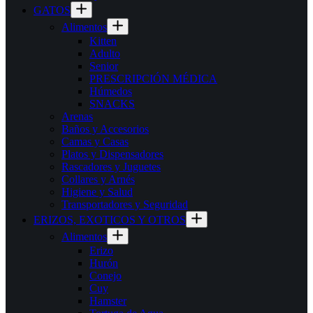
GATOS
Alimentos
Kitten
Adulto
Senior
PRESCRIPCIÓN MÉDICA
Húmedos
SNACKS
Arenas
Baños y Accesorios
Camas y Casas
Platos y Dispensadores
Rascadores y Juguetes
Collares y Arnés
Higiene y Salud
Transportadores y Seguridad
ERIZOS, EXOTICOS Y OTROS
Alimentos
Erizo
Hurón
Conejo
Cuy
Hamster