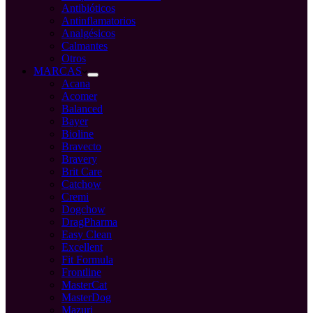
Antibióticos
Antinflamatorios
Analgésicos
Calmantes
Otros
MARCAS
Acana
Acomer
Balanced
Bayer
Bioline
Bravecto
Bravery
Brit Care
Catchow
Cremi
Dogchow
DragPharma
Easy Clean
Excellent
Fit Formula
Frontline
MasterCat
MasterDog
Mazuri