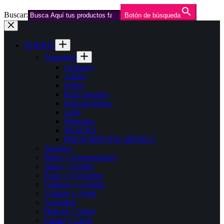
Buscar:
Botón de búsqueda
Saltar
al
contenido
PERROS
Alimentos
Cachorro
Adulto
Senior
Raza pequeña
Hipoalergénico
Light
Húmedos
SNACKS
PRESCRIPCIÓN MÉDICA
Juguetes
Platos y Dispensadores
Jaulas y Caniles
Ropa y Accesorios
Cadenas y Cuerdas
Collares y Arnés
Seguridad
Higiene y Salud
Camas y Casas