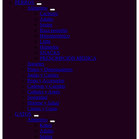
compra
PERROS
Alimentos
Cachorro
Adulto
Senior
Raza pequeña
Hipoalergénico
Light
Húmedos
SNACKS
PRESCRIPCIÓN MÉDICA
Juguetes
Platos y Dispensadores
Jaulas y Caniles
Ropa y Accesorios
Cadenas y Cuerdas
Collares y Arnés
Seguridad
Higiene y Salud
Camas y Casas
GATOS
Alimentos
Kitten
Adulto
Senior