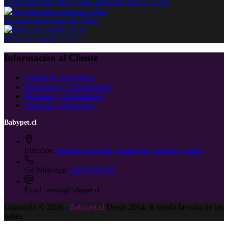
Collar pañoleta gato o razas pequeñas talla S 32 cm
Set mamadera mascota 120ml
Pollo con sonido 17cm
Información al Cliente
Política de Privacidad
Despachos y Devoluciones
Términos y Condiciones
Contacto y Ubicación
Babypet.cl
Dirección:
José Luis Coo 0541, Puente Alto, Santiago - Chile.
Cel WhatsApp
+569 7676 0385
Email:
ventas@babypet.cl
Copyright © 2026 -
Babypet.cl
Desde 2014, la tienda favorita de tus
bebés.