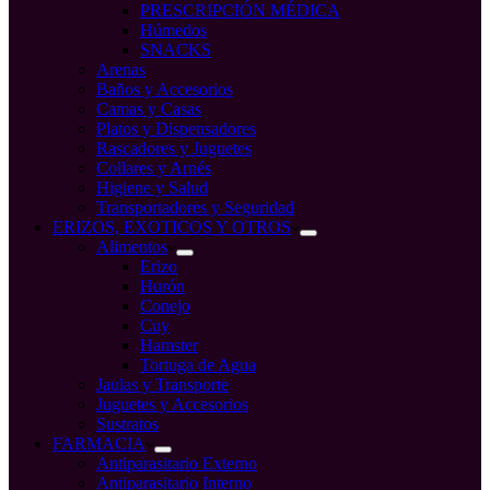
PRESCRIPCIÓN MÉDICA
Húmedos
SNACKS
Arenas
Baños y Accesorios
Camas y Casas
Platos y Dispensadores
Rascadores y Juguetes
Collares y Arnés
Higiene y Salud
Transportadores y Seguridad
ERIZOS, EXOTICOS Y OTROS
Alimentos
Erizo
Hurón
Conejo
Cuy
Hamster
Tortuga de Agua
Jaulas y Transporte
Juguetes y Accesorios
Sustratos
FARMACIA
Antiparasitario Externo
Antiparasitario Interno