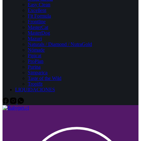
Easy Clean
Excellent
Fit Formula
Frontline
MasterCat
MasterDog
Mazuri
Naturals / Diamond / NutraGold
Nómade
Pipicat
ProPlan
Purina
Simparica
Taste of the Wild
Tropifit
LIQUIDACIONES