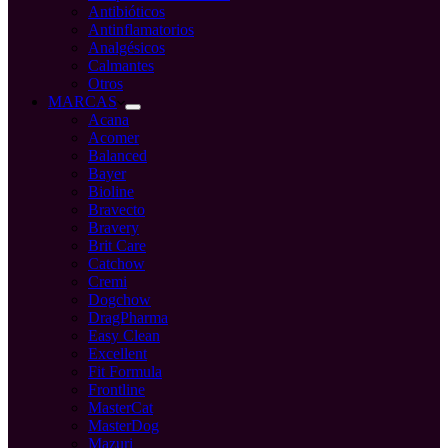
Antibióticos
Antinflamatorios
Analgésicos
Calmantes
Otros
MARCAS
Acana
Acomer
Balanced
Bayer
Bioline
Bravecto
Bravery
Brit Care
Catchow
Cremi
Dogchow
DragPharma
Easy Clean
Excellent
Fit Formula
Frontline
MasterCat
MasterDog
Mazuri