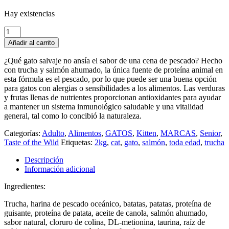
precio
precio
Hay existencias
original
actual
era:
es:
Canyon
$ 23.780.
$ 21.620.
River
Añadir al carrito
-
Taste
¿Qué gato salvaje no ansía el sabor de una cena de pescado? Hecho
of
con trucha y salmón ahumado, la única fuente de proteína animal en
the
esta fórmula es el pescado, por lo que puede ser una buena opción
Wild
para gatos con alergias o sensibilidades a los alimentos. Las verduras
2kg
y frutas llenas de nutrientes proporcionan antioxidantes para ayudar
cantidad
a mantener un sistema inmunológico saludable y una vitalidad
general, tal como lo concibió la naturaleza.
Categorías:
Adulto
,
Alimentos
,
GATOS
,
Kitten
,
MARCAS
,
Senior
,
Taste of the Wild
Etiquetas:
2kg
,
cat
,
gato
,
salmón
,
toda edad
,
trucha
Descripción
Información adicional
Ingredientes:
Trucha, harina de pescado oceánico, batatas, patatas, proteína de
guisante, proteína de patata, aceite de canola, salmón ahumado,
sabor natural, cloruro de colina, DL-metionina, taurina, raíz de