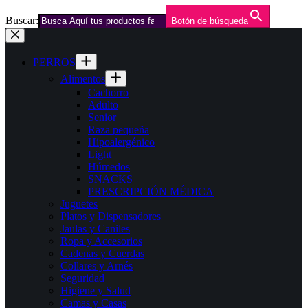
Buscar:
Botón de búsqueda
Saltar
al
contenido
PERROS
Alimentos
Cachorro
Adulto
Senior
Raza pequeña
Hipoalergénico
Light
Húmedos
SNACKS
PRESCRIPCIÓN MÉDICA
Juguetes
Platos y Dispensadores
Jaulas y Caniles
Ropa y Accesorios
Cadenas y Cuerdas
Collares y Arnés
Seguridad
Higiene y Salud
Camas y Casas