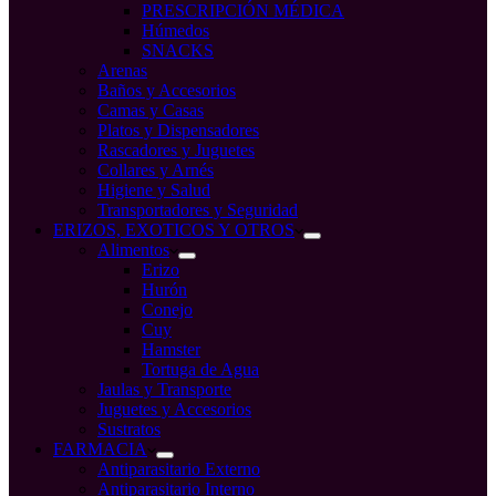
PRESCRIPCIÓN MÉDICA
Húmedos
SNACKS
Arenas
Baños y Accesorios
Camas y Casas
Platos y Dispensadores
Rascadores y Juguetes
Collares y Arnés
Higiene y Salud
Transportadores y Seguridad
ERIZOS, EXOTICOS Y OTROS
Alimentos
Erizo
Hurón
Conejo
Cuy
Hamster
Tortuga de Agua
Jaulas y Transporte
Juguetes y Accesorios
Sustratos
FARMACIA
Antiparasitario Externo
Antiparasitario Interno