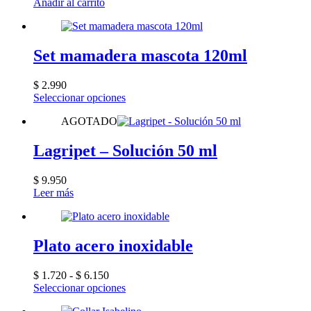
precio
precio
Añadir al carrito
original
actual
era:
es:
$ 30.990.
$ 29.120.
Set mamadera mascota 120ml
$
2.990
Este
Seleccionar opciones
producto
AGOTADO
tiene
múltiples
variantes.
Lagripet – Solución 50 ml
Las
opciones
$
9.950
se
Leer más
pueden
elegir
en
la
Plato acero inoxidable
página
de
producto
Rango
$
1.720
-
$
6.150
de
Este
Seleccionar opciones
precios:
producto