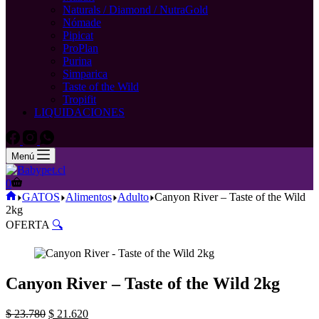
Naturals / Diamond / NutraGold
Nómade
Pipicat
ProPlan
Purina
Simparica
Taste of the Wild
Tropifit
LIQUIDACIONES
Menú
Carro
0
de
Inicio
GATOS
Alimentos
Adulto
Canyon River – Taste of the Wild
compra
2kg
OFERTA
🔍
Canyon River – Taste of the Wild 2kg
El
El
$
23.780
$
21.620