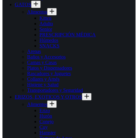
GATOS
Alimentos
Kitten
Adulto
Senior
PRESCRIPCIÓN MÉDICA
Húmedos
SNACKS
Arenas
Baños y Accesorios
Camas y Casas
Platos y Dispensadores
Rascadores y Juguetes
Collares y Arnés
Higiene y Salud
Transportadores y Seguridad
ERIZOS, EXOTICOS Y OTROS
Alimentos
Erizo
Hurón
Conejo
Cuy
Hamster