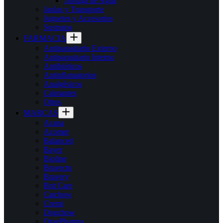
Tortuga de Agua
Jaulas y Transporte
Juguetes y Accesorios
Sustratos
FARMACIA
Antiparasitario Externo
Antiparasitario Interno
Antibióticos
Antinflamatorios
Analgésicos
Calmantes
Otros
MARCAS
Acana
Acomer
Balanced
Bayer
Bioline
Bravecto
Bravery
Brit Care
Catchow
Cremi
Dogchow
DragPharma