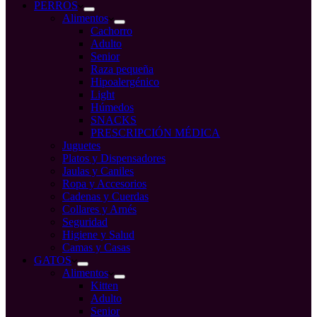
compra
PERROS
Alimentos
Cachorro
Adulto
Senior
Raza pequeña
Hipoalergénico
Light
Húmedos
SNACKS
PRESCRIPCIÓN MÉDICA
Juguetes
Platos y Dispensadores
Jaulas y Caniles
Ropa y Accesorios
Cadenas y Cuerdas
Collares y Arnés
Seguridad
Higiene y Salud
Camas y Casas
GATOS
Alimentos
Kitten
Adulto
Senior