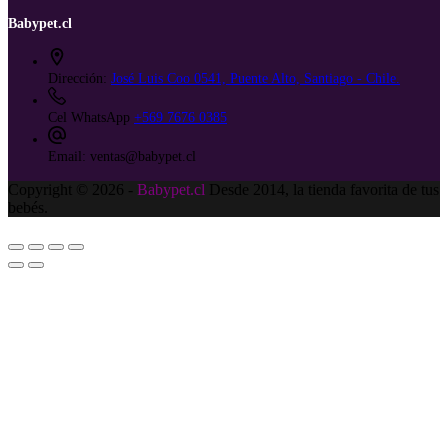
Babypet.cl
Dirección:
José Luis Coo 0541, Puente Alto, Santiago - Chile.
Cel WhatsApp
+569 7676 0385
Email:
ventas@babypet.cl
Copyright © 2026 -
Babypet.cl
Desde 2014, la tienda favorita de tus
bebés.