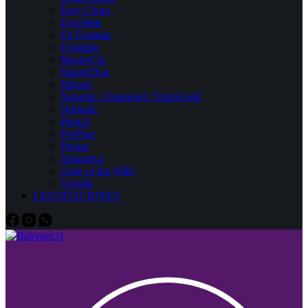
Easy Clean
Excellent
Fit Formula
Frontline
MasterCat
MasterDog
Mazuri
Naturals / Diamond / NutraGold
Nómade
Pipicat
ProPlan
Purina
Simparica
Taste of the Wild
Tropifit
LIQUIDACIONES