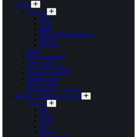
GATOS
Alimentos
Kitten
Adulto
Senior
PRESCRIPCIÓN MÉDICA
Húmedos
SNACKS
Arenas
Baños y Accesorios
Camas y Casas
Platos y Dispensadores
Rascadores y Juguetes
Collares y Arnés
Higiene y Salud
Transportadores y Seguridad
ERIZOS, EXOTICOS Y OTROS
Alimentos
Erizo
Hurón
Conejo
Cuy
Hamster