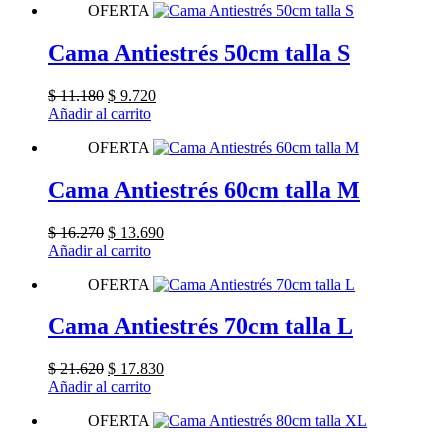
OFERTA
Cama Antiestrés 50cm talla S
El
El
$
11.180
$
9.720
precio
precio
Añadir al carrito
original
actual
OFERTA
era:
es:
$ 11.180.
$ 9.720.
Cama Antiestrés 60cm talla M
El
El
$
16.270
$
13.690
precio
precio
Añadir al carrito
original
actual
OFERTA
era:
es:
$ 16.270.
$ 13.690.
Cama Antiestrés 70cm talla L
El
El
$
21.620
$
17.830
precio
precio
Añadir al carrito
original
actual
OFERTA
era:
es:
$ 21.620.
$ 17.830.