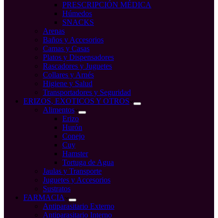
PRESCRIPCIÓN MÉDICA
Húmedos
SNACKS
Arenas
Baños y Accesorios
Camas y Casas
Platos y Dispensadores
Rascadores y Juguetes
Collares y Arnés
Higiene y Salud
Transportadores y Seguridad
ERIZOS, EXOTICOS Y OTROS
Alimentos
Erizo
Hurón
Conejo
Cuy
Hamster
Tortuga de Agua
Jaulas y Transporte
Juguetes y Accesorios
Sustratos
FARMACIA
Antiparasitario Externo
Antiparasitario Interno