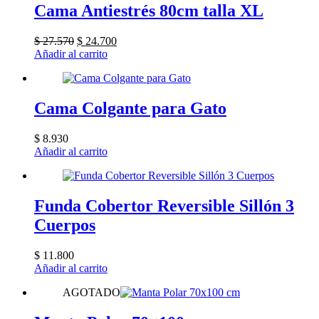
Cama Antiestrés 80cm talla XL
El
El
$
27.570
$
24.700
precio
precio
Añadir al carrito
original
actual
era:
es:
$ 27.570.
$ 24.700.
Cama Colgante para Gato
$
8.930
Añadir al carrito
Funda Cobertor Reversible Sillón 3
Cuerpos
$
11.800
Añadir al carrito
AGOTADO