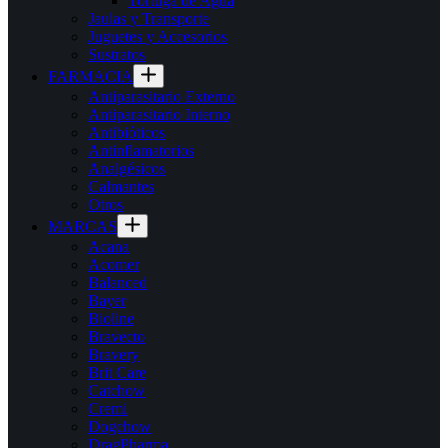
Tortuga de Agua
Jaulas y Transporte
Juguetes y Accesorios
Sustratos
FARMACIA
Antiparasitario Externo
Antiparasitario Interno
Antibióticos
Antinflamatorios
Analgésicos
Calmantes
Otros
MARCAS
Acana
Acomer
Balanced
Bayer
Bioline
Bravecto
Bravery
Brit Care
Catchow
Cremi
Dogchow
DragPharma