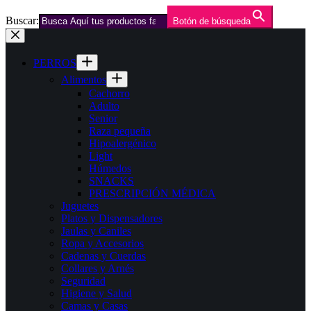
Buscar:
Botón de búsqueda
Saltar
al
contenido
PERROS
Alimentos
Cachorro
Adulto
Senior
Raza pequeña
Hipoalergénico
Light
Húmedos
SNACKS
PRESCRIPCIÓN MÉDICA
Juguetes
Platos y Dispensadores
Jaulas y Caniles
Ropa y Accesorios
Cadenas y Cuerdas
Collares y Arnés
Seguridad
Higiene y Salud
Camas y Casas