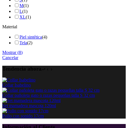
M
(
1
)
L
(
1
)
XL
(
1
)
Material
Piel sintética
(
4
)
Tela
(
2
)
Mostrar
(
8
)
Cancelar
Tendencia ahora
Collar Isabelino
Collar pañoleta gato o razas pequeñas talla S 32 cm
Set mamadera mascota 120ml
Pollo con sonido 17cm
Información al Cliente