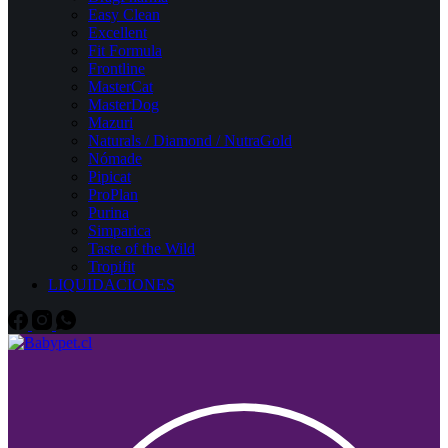
Easy Clean
Excellent
Fit Formula
Frontline
MasterCat
MasterDog
Mazuri
Naturals / Diamond / NutraGold
Nómade
Pipicat
ProPlan
Purina
Simparica
Taste of the Wild
Tropifit
LIQUIDACIONES