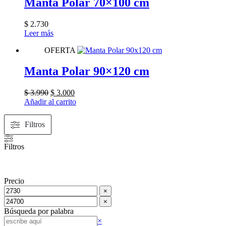
Manta Polar 70×100 cm
$
2.730
Leer más
OFERTA
Manta Polar 90×120 cm
El
El
$
3.990
$
3.000
precio
precio
Añadir al carrito
original
actual
era:
es:
Filtros
$ 3.990.
$ 3.000.
Filtros
Precio
×
×
Búsqueda por palabra
Buscar
×