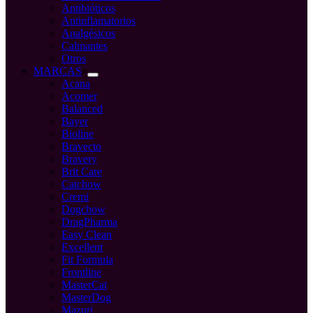
Antibióticos
Antinflamatorios
Analgésicos
Calmantes
Otros
MARCAS
Acana
Acomer
Balanced
Bayer
Bioline
Bravecto
Bravery
Brit Care
Catchow
Cremi
Dogchow
DragPharma
Easy Clean
Excellent
Fit Formula
Frontline
MasterCat
MasterDog
Mazuri