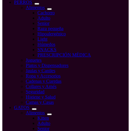
compra
PERROS
Alimentos
Cachorro
Adulto
Senior
Raza pequeña
Hipoalergénico
Light
Húmedos
SNACKS
PRESCRIPCIÓN MÉDICA
Juguetes
Platos y Dispensadores
Jaulas y Caniles
Ropa y Accesorios
Cadenas y Cuerdas
Collares y Arnés
Seguridad
Higiene y Salud
Camas y Casas
GATOS
Alimentos
Kitten
Adulto
Senior