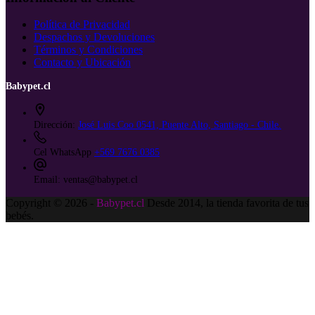
Política de Privacidad
Despachos y Devoluciones
Términos y Condiciones
Contacto y Ubicación
Babypet.cl
Dirección:
José Luis Coo 0541, Puente Alto, Santiago - Chile.
Cel WhatsApp
+569 7676 0385
Email:
ventas@babypet.cl
Copyright © 2026 -
Babypet.cl
Desde 2014, la tienda favorita de tus
bebés.