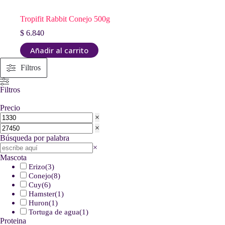
Tropifit Rabbit Conejo 500g
$
6.840
Añadir al carrito
Filtros
Filtros
Precio
×
×
Búsqueda por palabra
Buscar
×
Mascota
Erizo
(
3
)
Conejo
(
8
)
Cuy
(
6
)
Hamster
(
1
)
Huron
(
1
)
Tortuga de agua
(
1
)
Proteina