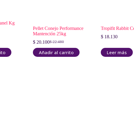
ranel Kg
Pellet Conejo Performance
Tropifit Rabbit 
Mantención 25kg
$
18.130
$
20.100
$
22.480
El
El
precio
precio
ito
Añadir al carrito
Leer más
original
actual
era:
es:
$ 22.480.
$ 20.100.