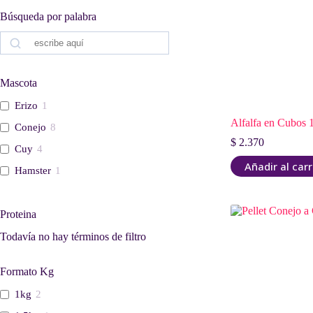
Búsqueda por palabra
Buscar
Mascota
Erizo
1
Alfalfa en Cubos
Conejo
8
$
2.370
Cuy
4
Añadir al carr
Hamster
1
Proteina
Todavía no hay términos de filtro
Formato Kg
1kg
2