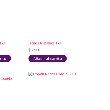
 1kg
Heno De Ballica 1kg
$
2.900
rito
Añadir al carrito