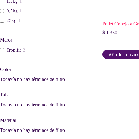
1,5kg
1
0,5kg
1
25kg
1
Pellet Conejo a G
$
1.330
Marca
Tropifit
2
Añadir al carr
Color
Todavía no hay términos de filtro
Talla
Todavía no hay términos de filtro
Material
Todavía no hay términos de filtro