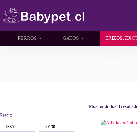
Saltar
al
contenido
PERROS
GATOS
ERIZOS, EXO
Conejo
Mostrando los 8 resultad
Precio