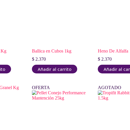
 1Kg
Ballica en Cubos 1kg
Heno De Alfalfa
$
2.370
$
2.370
ito
Añadir al carrito
Añadir al car
OFERTA
AGOTADO