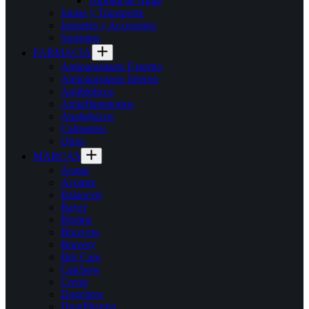
Tortuga de Agua
Jaulas y Transporte
Juguetes y Accesorios
Sustratos
FARMACIA
Antiparasitario Externo
Antiparasitario Interno
Antibióticos
Antinflamatorios
Analgésicos
Calmantes
Otros
MARCAS
Acana
Acomer
Balanced
Bayer
Bioline
Bravecto
Bravery
Brit Care
Catchow
Cremi
Dogchow
DragPharma