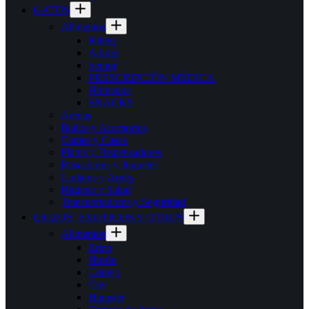
GATOS
Alimentos
Kitten
Adulto
Senior
PRESCRIPCIÓN MÉDICA
Húmedos
SNACKS
Arenas
Baños y Accesorios
Camas y Casas
Platos y Dispensadores
Rascadores y Juguetes
Collares y Arnés
Higiene y Salud
Transportadores y Seguridad
ERIZOS, EXOTICOS Y OTROS
Alimentos
Erizo
Hurón
Conejo
Cuy
Hamster