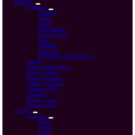
compra
PERROS
Alimentos
Cachorro
Adulto
Senior
Raza pequeña
Hipoalergénico
Light
Húmedos
SNACKS
PRESCRIPCIÓN MÉDICA
Juguetes
Platos y Dispensadores
Jaulas y Caniles
Ropa y Accesorios
Cadenas y Cuerdas
Collares y Arnés
Seguridad
Higiene y Salud
Camas y Casas
GATOS
Alimentos
Kitten
Adulto
Senior