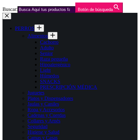
Buscar:
Botón de búsqueda
Saltar
al
contenido
PERROS
Alimentos
Cachorro
Adulto
Senior
Raza pequeña
Hipoalergénico
Light
Húmedos
SNACKS
PRESCRIPCIÓN MÉDICA
Juguetes
Platos y Dispensadores
Jaulas y Caniles
Ropa y Accesorios
Cadenas y Cuerdas
Collares y Arnés
Seguridad
Higiene y Salud
Camas y Casas