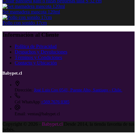
Collar pañoleta gato o razas pequeñas talla S 32 cm
Set mamadera mascota 120ml
Pollo con sonido 17cm
Información al Cliente
Política de Privacidad
Despachos y Devoluciones
Términos y Condiciones
Contacto y Ubicación
Babypet.cl
Dirección:
José Luis Coo 0541, Puente Alto, Santiago - Chile.
Cel WhatsApp
+569 7676 0385
Email:
ventas@babypet.cl
Copyright © 2026 -
Babypet.cl
Desde 2014, la tienda favorita de tus
bebés.