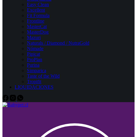
Easy Clean
Excellent
Fit Formula
Frontline
MasterCat
MasterDog
Mazuri
Naturals / Diamond / NutraGold
Nómade
Pipicat
ProPlan
Purina
Simparica
Taste of the Wild
Tropifit
LIQUIDACIONES