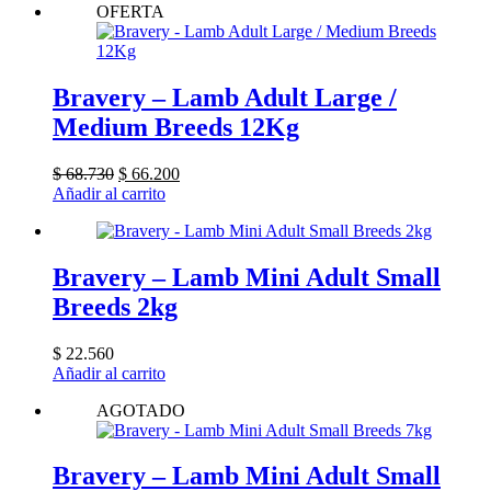
OFERTA
Bravery – Lamb Adult Large /
Medium Breeds 12Kg
El
El
$
68.730
$
66.200
precio
precio
Añadir al carrito
original
actual
era:
es:
$ 68.730.
$ 66.200.
Bravery – Lamb Mini Adult Small
Breeds 2kg
$
22.560
Añadir al carrito
AGOTADO
Bravery – Lamb Mini Adult Small