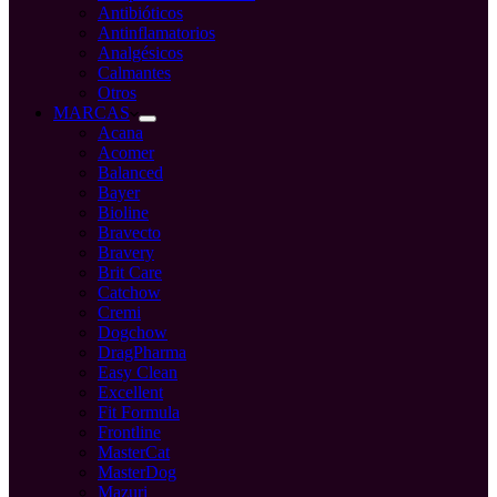
Antibióticos
Antinflamatorios
Analgésicos
Calmantes
Otros
MARCAS
Acana
Acomer
Balanced
Bayer
Bioline
Bravecto
Bravery
Brit Care
Catchow
Cremi
Dogchow
DragPharma
Easy Clean
Excellent
Fit Formula
Frontline
MasterCat
MasterDog
Mazuri