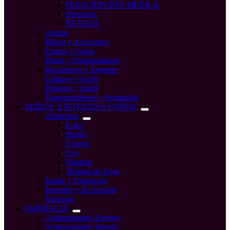
PRESCRIPCIÓN MÉDICA
Húmedos
SNACKS
Arenas
Baños y Accesorios
Camas y Casas
Platos y Dispensadores
Rascadores y Juguetes
Collares y Arnés
Higiene y Salud
Transportadores y Seguridad
ERIZOS, EXOTICOS Y OTROS
Alimentos
Erizo
Hurón
Conejo
Cuy
Hamster
Tortuga de Agua
Jaulas y Transporte
Juguetes y Accesorios
Sustratos
FARMACIA
Antiparasitario Externo
Antiparasitario Interno