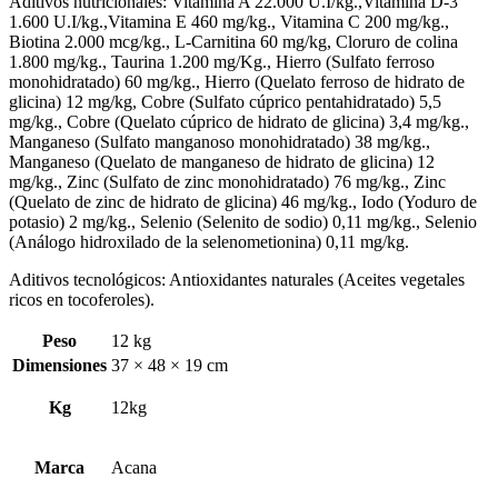
Aditivos nutricionales: Vitamina A 22.000 U.I/kg.,Vitamina D-3
1.600 U.I/kg.,Vitamina E 460 mg/kg., Vitamina C 200 mg/kg.,
Biotina 2.000 mcg/kg., L-Carnitina 60 mg/kg, Cloruro de colina
1.800 mg/kg., Taurina 1.200 mg/Kg., Hierro (Sulfato ferroso
monohidratado) 60 mg/kg., Hierro (Quelato ferroso de hidrato de
glicina) 12 mg/kg, Cobre (Sulfato cúprico pentahidratado) 5,5
mg/kg., Cobre (Quelato cúprico de hidrato de glicina) 3,4 mg/kg.,
Manganeso (Sulfato manganoso monohidratado) 38 mg/kg.,
Manganeso (Quelato de manganeso de hidrato de glicina) 12
mg/kg., Zinc (Sulfato de zinc monohidratado) 76 mg/kg., Zinc
(Quelato de zinc de hidrato de glicina) 46 mg/kg., Iodo (Yoduro de
potasio) 2 mg/kg., Selenio (Selenito de sodio) 0,11 mg/kg., Selenio
(Análogo hidroxilado de la selenometionina) 0,11 mg/kg.
Aditivos tecnológicos: Antioxidantes naturales (Aceites vegetales
ricos en tocoferoles).
Peso
12 kg
Dimensiones
37 × 48 × 19 cm
Kg
12kg
Marca
Acana