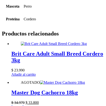
Mascota
Perro
Proteina
Cordero
Productos relacionados
Brit Care Adult Small Breed Cordero
3kg
$
23.990
Añadir al carrito
AGOTADO
Master Dog Cachorro 18kg
El
El
$
34.970
$
33.800