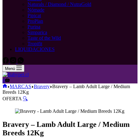
Naturals / Diamond / NutraGold
Nómade
Pipicat
ProPlan
Purina
Simparica
Taste of the Wild
Tropifit
LIQUIDACIONES
Menú
Carro
0
de
Inicio
MARCAS
Bravery
Bravery – Lamb Adult Large / Medium
compra
Breeds 12Kg
OFERTA
🔍
Bravery – Lamb Adult Large / Medium
Breeds 12Kg