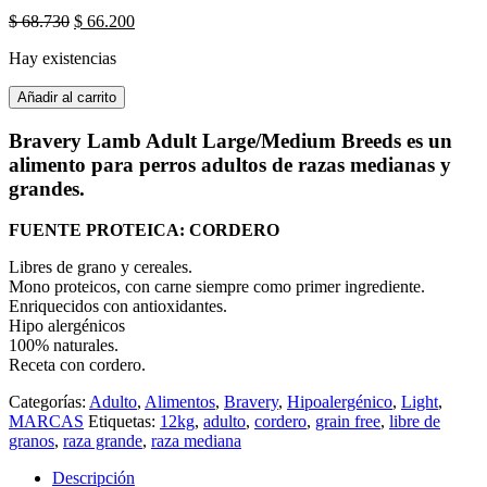
El
El
$
68.730
$
66.200
precio
precio
Hay existencias
original
actual
era:
es:
Bravery
Añadir al carrito
$ 68.730.
$ 66.200.
-
Lamb
Bravery Lamb Adult Large/Medium Breeds es un
Adult
alimento para perros adultos de razas medianas y
Large
grandes.
/
Medium
FUENTE PROTEICA: CORDERO
Breeds
12Kg
Libres de grano y cereales.
cantidad
Mono proteicos, con carne siempre como primer ingrediente.
Enriquecidos con antioxidantes.
Hipo alergénicos
100% naturales.
Receta con cordero.
Categorías:
Adulto
,
Alimentos
,
Bravery
,
Hipoalergénico
,
Light
,
MARCAS
Etiquetas:
12kg
,
adulto
,
cordero
,
grain free
,
libre de
granos
,
raza grande
,
raza mediana
Descripción