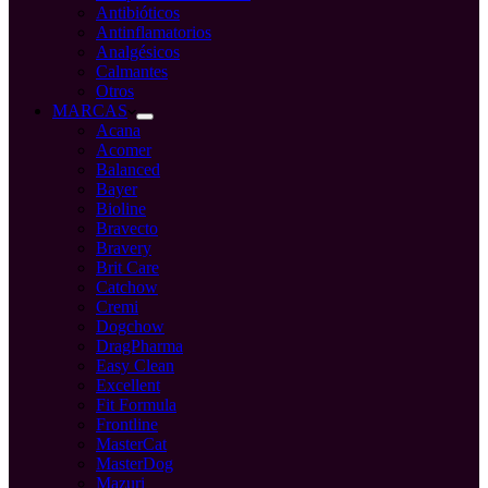
Antibióticos
Antinflamatorios
Analgésicos
Calmantes
Otros
MARCAS
Acana
Acomer
Balanced
Bayer
Bioline
Bravecto
Bravery
Brit Care
Catchow
Cremi
Dogchow
DragPharma
Easy Clean
Excellent
Fit Formula
Frontline
MasterCat
MasterDog
Mazuri