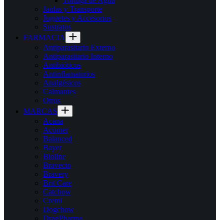
Tortuga de Agua
Jaulas y Transporte
Juguetes y Accesorios
Sustratos
FARMACIA
Antiparasitario Externo
Antiparasitario Interno
Antibióticos
Antinflamatorios
Analgésicos
Calmantes
Otros
MARCAS
Acana
Acomer
Balanced
Bayer
Bioline
Bravecto
Bravery
Brit Care
Catchow
Cremi
Dogchow
DragPharma