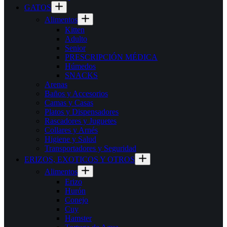
GATOS
Alimentos
Kitten
Adulto
Senior
PRESCRIPCIÓN MÉDICA
Húmedos
SNACKS
Arenas
Baños y Accesorios
Camas y Casas
Platos y Dispensadores
Rascadores y Juguetes
Collares y Arnés
Higiene y Salud
Transportadores y Seguridad
ERIZOS, EXOTICOS Y OTROS
Alimentos
Erizo
Hurón
Conejo
Cuy
Hamster