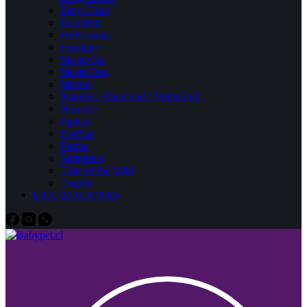
Easy Clean
Excellent
Fit Formula
Frontline
MasterCat
MasterDog
Mazuri
Naturals / Diamond / NutraGold
Nómade
Pipicat
ProPlan
Purina
Simparica
Taste of the Wild
Tropifit
LIQUIDACIONES