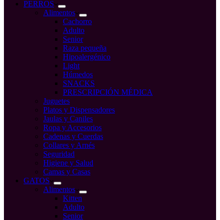
compra
PERROS
Alimentos
Cachorro
Adulto
Senior
Raza pequeña
Hipoalergénico
Light
Húmedos
SNACKS
PRESCRIPCIÓN MÉDICA
Juguetes
Platos y Dispensadores
Jaulas y Caniles
Ropa y Accesorios
Cadenas y Cuerdas
Collares y Arnés
Seguridad
Higiene y Salud
Camas y Casas
GATOS
Alimentos
Kitten
Adulto
Senior