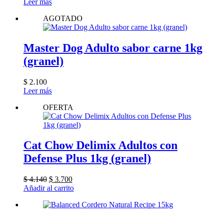
precio
precio
Leer más
original
actual
AGOTADO
era:
es:
$ 34.970.
$ 33.800.
Master Dog Adulto sabor carne 1kg
(granel)
$
2.100
Leer más
OFERTA
Cat Chow Delimix Adultos con
Defense Plus 1kg (granel)
El
El
$
4.140
$
3.700
precio
precio
Añadir al carrito
original
actual
era:
es:
$ 4.140.
$ 3.700.