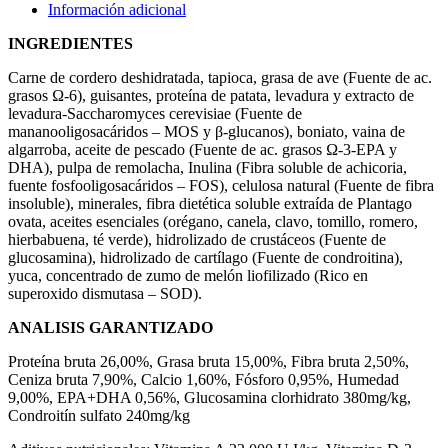
Información adicional
INGREDIENTES
Carne de cordero deshidratada, tapioca, grasa de ave (Fuente de ac.
grasos Ω-6), guisantes, proteína de patata, levadura y extracto de
levadura-Saccharomyces cerevisiae (Fuente de
mananooligosacáridos – MOS y β-glucanos), boniato, vaina de
algarroba, aceite de pescado (Fuente de ac. grasos Ω-3-EPA y
DHA), pulpa de remolacha, Inulina (Fibra soluble de achicoria,
fuente fosfooligosacáridos – FOS), celulosa natural (Fuente de fibra
insoluble), minerales, fibra dietética soluble extraída de Plantago
ovata, aceites esenciales (orégano, canela, clavo, tomillo, romero,
hierbabuena, té verde), hidrolizado de crustáceos (Fuente de
glucosamina), hidrolizado de cartílago (Fuente de condroitina),
yuca, concentrado de zumo de melón liofilizado (Rico en
superoxido dismutasa – SOD).
ANALISIS GARANTIZADO
Proteína bruta 26,00%, Grasa bruta 15,00%, Fibra bruta 2,50%,
Ceniza bruta 7,90%, Calcio 1,60%, Fósforo 0,95%, Humedad
9,00%, EPA+DHA 0,56%, Glucosamina clorhidrato 380mg/kg,
Condroitín sulfato 240mg/kg