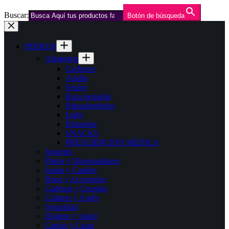
Buscar:
Botón de búsqueda
Saltar
al
contenido
PERROS
Alimentos
Cachorro
Adulto
Senior
Raza pequeña
Hipoalergénico
Light
Húmedos
SNACKS
PRESCRIPCIÓN MÉDICA
Juguetes
Platos y Dispensadores
Jaulas y Caniles
Ropa y Accesorios
Cadenas y Cuerdas
Collares y Arnés
Seguridad
Higiene y Salud
Camas y Casas