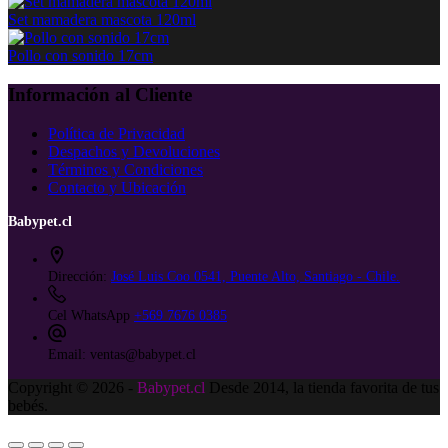
Set mamadera mascota 120ml
Pollo con sonido 17cm
Información al Cliente
Política de Privacidad
Despachos y Devoluciones
Términos y Condiciones
Contacto y Ubicación
Babypet.cl
Dirección:
José Luis Coo 0541, Puente Alto, Santiago - Chile.
Cel WhatsApp
+569 7676 0385
Email:
ventas@babypet.cl
Copyright © 2026 -
Babypet.cl
Desde 2014, la tienda favorita de tus
bebés.