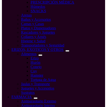
PRESCRIPCIÓN MÉDICA
Húmedos
SNACKS
Arenas
Baños y Accesorios
Camas y Casas
Platos y Dispensadores
Rascadores y Juguetes
Collares y Arnés
Higiene y Salud
Transportadores y Seguridad
ERIZOS, EXOTICOS Y OTROS
Alimentos
Erizo
Hurón
Conejo
Cuy
Hamster
Tortuga de Agua
Jaulas y Transporte
Juguetes y Accesorios
Sustratos
FARMACIA
Antiparasitario Externo
Antiparasitario Interno