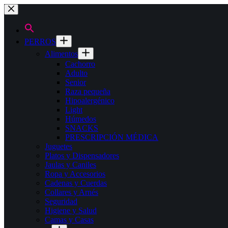
Saltar
al
contenido
PERROS
Alimentos
Cachorro
Adulto
Senior
Raza pequeña
Hipoalergénico
Light
Húmedos
SNACKS
PRESCRIPCIÓN MÉDICA
Juguetes
Platos y Dispensadores
Jaulas y Caniles
Ropa y Accesorios
Cadenas y Cuerdas
Collares y Arnés
Seguridad
Higiene y Salud
Camas y Casas