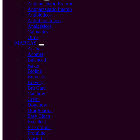
Antiparasitario Externo
Antiparasitario Interno
Antibióticos
Antinflamatorios
Analgésicos
Calmantes
Otros
MARCAS
Acana
Acomer
Balanced
Bayer
Bioline
Bravecto
Bravery
Brit Care
Catchow
Cremi
Dogchow
DragPharma
Easy Clean
Excellent
Fit Formula
Frontline
MasterCat