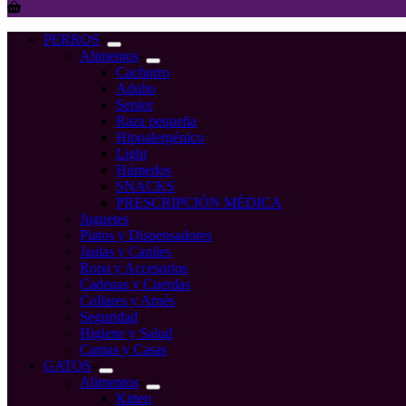
Carro
de
compra
PERROS
Alimentos
Cachorro
Adulto
Senior
Raza pequeña
Hipoalergénico
Light
Húmedos
SNACKS
PRESCRIPCIÓN MÉDICA
Juguetes
Platos y Dispensadores
Jaulas y Caniles
Ropa y Accesorios
Cadenas y Cuerdas
Collares y Arnés
Seguridad
Higiene y Salud
Camas y Casas
GATOS
Alimentos
Kitten