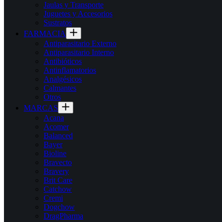
Jaulas y Transporte
Juguetes y Accesorios
Sustratos
FARMACIA
Antiparasitario Externo
Antiparasitario Interno
Antibióticos
Antinflamatorios
Analgésicos
Calmantes
Otros
MARCAS
Acana
Acomer
Balanced
Bayer
Bioline
Bravecto
Bravery
Brit Care
Catchow
Cremi
Dogchow
DragPharma