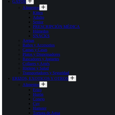
GATOS
Alimentos
Kitten
Adulto
Senior
PRESCRIPCIÓN MÉDICA
Húmedos
SNACKS
Arenas
Baños y Accesorios
Camas y Casas
Platos y Dispensadores
Rascadores y Juguetes
Collares y Arnés
Higiene y Salud
Transportadores y Seguridad
ERIZOS, EXOTICOS Y OTROS
Alimentos
Erizo
Hurón
Conejo
Cuy
Hamster
Tortuga de Agua