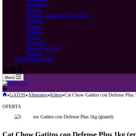
MasterDog
Mazuri
Naturals / Diamond / NutraGold
Nómade
Pipicat
ProPlan
Purina
Simparica
Taste of the Wild
Tropifit
LIQUIDACIONES
Menú
Carro
de
Inicio
GATOS
Alimentos
Kitten
Cat Chow Gatitos con Defense Plus 1
compra
OFERTA
Cat Chow Gatitos con Defense Plus 1kg (gr