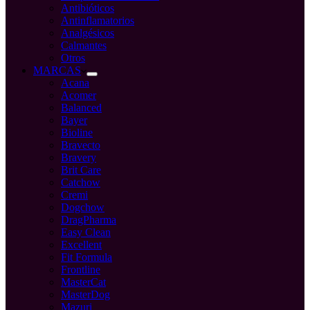
Antibióticos
Antinflamatorios
Analgésicos
Calmantes
Otros
MARCAS
Acana
Acomer
Balanced
Bayer
Bioline
Bravecto
Bravery
Brit Care
Catchow
Cremi
Dogchow
DragPharma
Easy Clean
Excellent
Fit Formula
Frontline
MasterCat
MasterDog
Mazuri