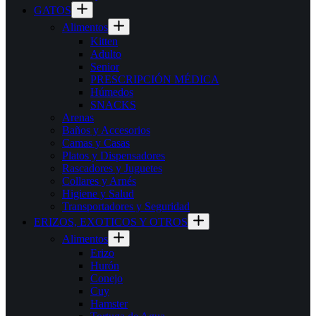
GATOS
Alimentos
Kitten
Adulto
Senior
PRESCRIPCIÓN MÉDICA
Húmedos
SNACKS
Arenas
Baños y Accesorios
Camas y Casas
Platos y Dispensadores
Rascadores y Juguetes
Collares y Arnés
Higiene y Salud
Transportadores y Seguridad
ERIZOS, EXOTICOS Y OTROS
Alimentos
Erizo
Hurón
Conejo
Cuy
Hamster