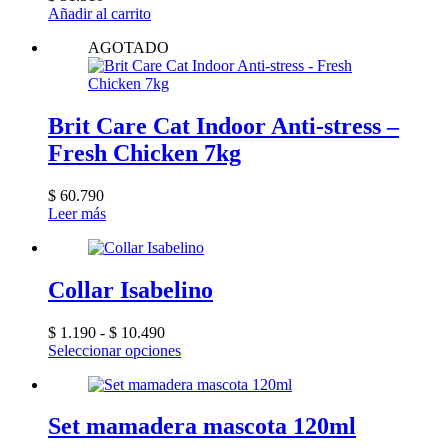
Añadir al carrito
AGOTADO
Brit Care Cat Indoor Anti-stress –
Fresh Chicken 7kg
$
60.790
Leer más
Collar Isabelino
Rango
$
1.190
-
$
10.490
de
Este
Seleccionar opciones
precios:
producto
desde
tiene
$ 1.190
múltiples
hasta
variantes.
Set mamadera mascota 120ml
$ 10.490
Las