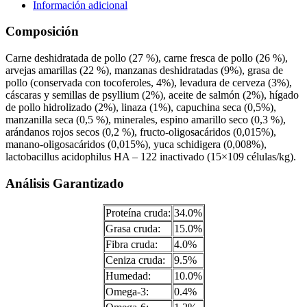
Información adicional
Composición
Carne deshidratada de pollo (27 %), carne fresca de pollo (26 %),
arvejas amarillas (22 %), manzanas deshidratadas (9%), grasa de
pollo (conservada con tocoferoles, 4%), levadura de cerveza (3%),
cáscaras y semillas de psyllium (2%), aceite de salmón (2%), hígado
de pollo hidrolizado (2%), linaza (1%), capuchina seca (0,5%),
manzanilla seca (0,5 %), minerales, espino amarillo seco (0,3 %),
arándanos rojos secos (0,2 %), fructo-oligosacáridos (0,015%),
manano-oligosacáridos (0,015%), yuca schidigera (0,008%),
lactobacillus acidophilus HA – 122 inactivado (15×109 células/kg).
Análisis Garantizado
Proteína cruda:
34.0%
Grasa cruda:
15.0%
Fibra cruda:
4.0%
Ceniza cruda:
9.5%
Humedad:
10.0%
Omega-3:
0.4%