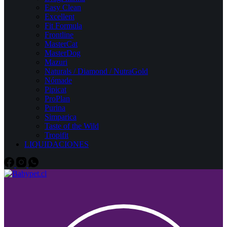
Easy Clean
Excellent
Fit Formula
Frontline
MasterCat
MasterDog
Mazuri
Naturals / Diamond / NutraGold
Nómade
Pipicat
ProPlan
Purina
Simparica
Taste of the Wild
Tropifit
LIQUIDACIONES