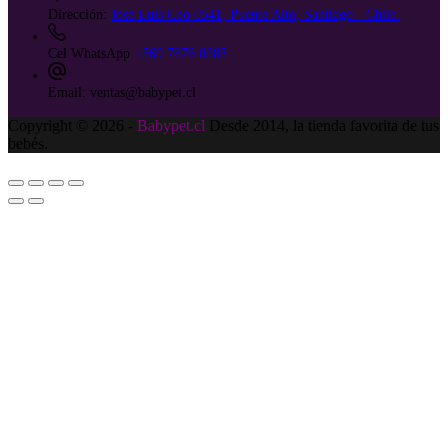
Dirección:
José Luis Coo 0541, Puente Alto, Santiago - Chile.
Cel WhatsApp
+569 7676 0385
Email:
ventas@babypet.cl
Copyright © 2026 -
Babypet.cl
Desde 2014, la tienda favorita de tus
bebés.