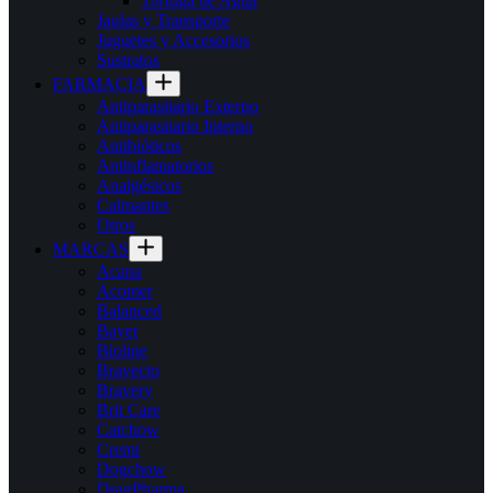
Tortuga de Agua
Jaulas y Transporte
Juguetes y Accesorios
Sustratos
FARMACIA
Antiparasitario Externo
Antiparasitario Interno
Antibióticos
Antinflamatorios
Analgésicos
Calmantes
Otros
MARCAS
Acana
Acomer
Balanced
Bayer
Bioline
Bravecto
Bravery
Brit Care
Catchow
Cremi
Dogchow
DragPharma