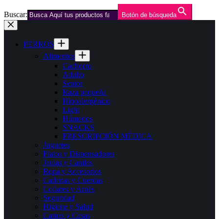
Buscar:
Botón de búsqueda
Saltar
al
contenido
PERROS
Alimentos
Cachorro
Adulto
Senior
Raza pequeña
Hipoalergénico
Light
Húmedos
SNACKS
PRESCRIPCIÓN MÉDICA
Juguetes
Platos y Dispensadores
Jaulas y Caniles
Ropa y Accesorios
Cadenas y Cuerdas
Collares y Arnés
Seguridad
Higiene y Salud
Camas y Casas