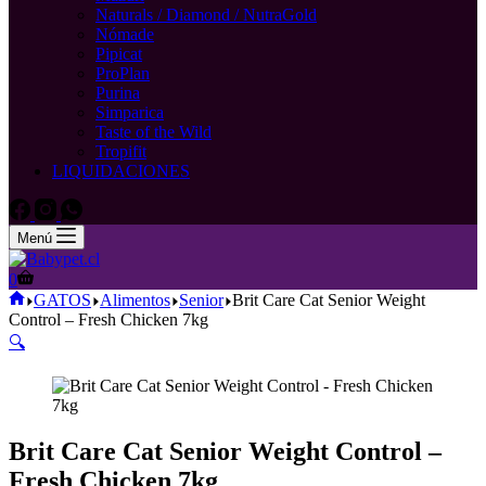
Naturals / Diamond / NutraGold
Nómade
Pipicat
ProPlan
Purina
Simparica
Taste of the Wild
Tropifit
LIQUIDACIONES
Menú
Carro
0
de
Inicio
GATOS
Alimentos
Senior
Brit Care Cat Senior Weight
compra
Control – Fresh Chicken 7kg
🔍
Brit Care Cat Senior Weight Control –
Fresh Chicken 7kg