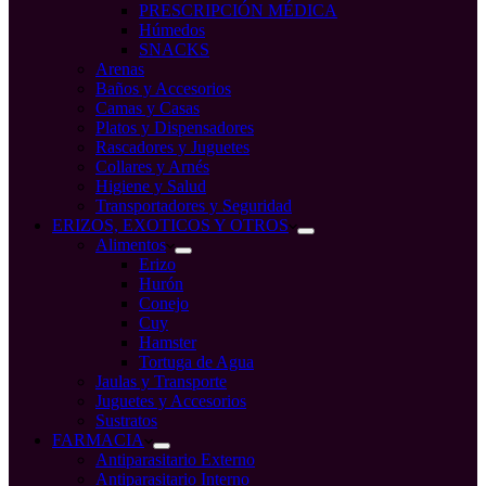
PRESCRIPCIÓN MÉDICA
Húmedos
SNACKS
Arenas
Baños y Accesorios
Camas y Casas
Platos y Dispensadores
Rascadores y Juguetes
Collares y Arnés
Higiene y Salud
Transportadores y Seguridad
ERIZOS, EXOTICOS Y OTROS
Alimentos
Erizo
Hurón
Conejo
Cuy
Hamster
Tortuga de Agua
Jaulas y Transporte
Juguetes y Accesorios
Sustratos
FARMACIA
Antiparasitario Externo
Antiparasitario Interno