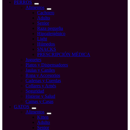
compra
PERROS
Alimentos
Cachorro
Adulto
Senior
Raza pequeña
Hipoalergénico
Light
Húmedos
SNACKS
PRESCRIPCIÓN MÉDICA
Juguetes
Platos y Dispensadores
Jaulas y Caniles
Ropa y Accesorios
Cadenas y Cuerdas
Collares y Arnés
Seguridad
Higiene y Salud
Camas y Casas
GATOS
Alimentos
Kitten
Adulto
Senior