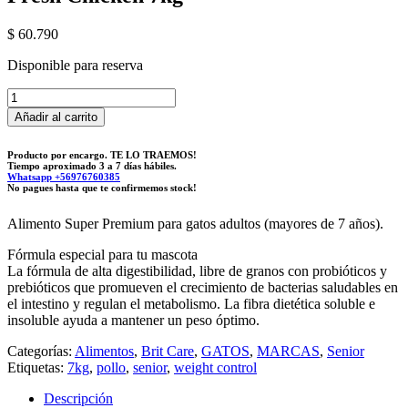
$
60.790
Disponible para reserva
Brit
Care
Añadir al carrito
Cat
Senior
Producto por encargo. TE LO TRAEMOS!
Weight
Tiempo aproximado 3 a 7 días hábiles.
Control
Whatsapp +56976760385
No pagues hasta que te confirmemos stock!
-
Fresh
Alimento Super Premium para gatos adultos (mayores de 7 años).
Chicken
7kg
Fórmula especial para tu mascota
cantidad
La fórmula de alta digestibilidad, libre de granos con probióticos y
prebióticos que promueven el crecimiento de bacterias saludables en
el intestino y regulan el metabolismo. La fibra dietética soluble e
insoluble ayuda a mantener un peso óptimo.
Categorías:
Alimentos
,
Brit Care
,
GATOS
,
MARCAS
,
Senior
Etiquetas:
7kg
,
pollo
,
senior
,
weight control
Descripción