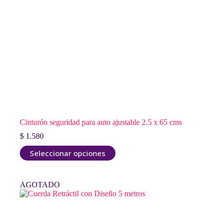
Cinturón seguridad para auto ajustable 2.5 x 65 cms
$
1.580
Este
Seleccionar opciones
producto
tiene
múltiples
AGOTADO
variantes.
Las
opciones
se
pueden