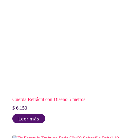
elegir
en
la
página
de
producto
Cuerda Retráctil con Diseño 5 metros
$
6.150
Leer más