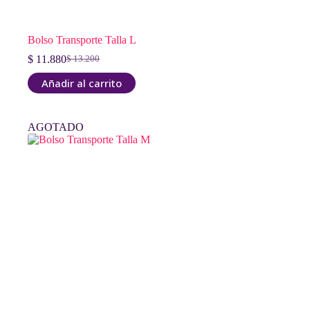
Bolso Transporte Talla L
$
11.880
$
13.200
El
El
precio
precio
Añadir al carrito
original
actual
era:
es:
$ 13.200.
$ 11.880.
AGOTADO