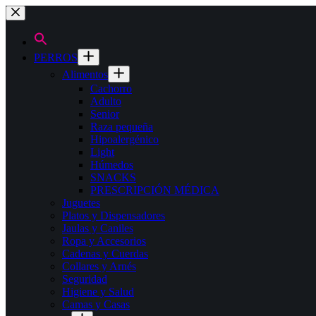
Saltar
al
contenido
PERROS
Alimentos
Cachorro
Adulto
Senior
Raza pequeña
Hipoalergénico
Light
Húmedos
SNACKS
PRESCRIPCIÓN MÉDICA
Juguetes
Platos y Dispensadores
Jaulas y Caniles
Ropa y Accesorios
Cadenas y Cuerdas
Collares y Arnés
Seguridad
Higiene y Salud
Camas y Casas