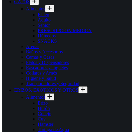
GATOS
Alimentos
Kitten
Adulto
Senior
PRESCRIPCIÓN MÉDICA
Húmedos
SNACKS
Arenas
Baños y Accesorios
Camas y Casas
Platos y Dispensadores
Rascadores y Juguetes
Collares y Arnés
Higiene y Salud
Transportadores y Seguridad
ERIZOS, EXOTICOS Y OTROS
Alimentos
Erizo
Hurón
Conejo
Cuy
Hamster
Tortuga de Agua