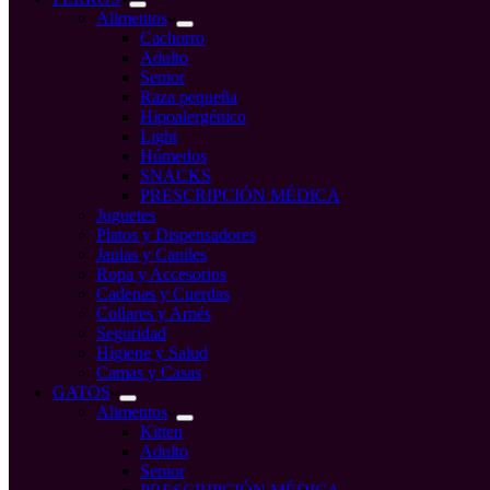
Alimentos
Cachorro
Adulto
Senior
Raza pequeña
Hipoalergénico
Light
Húmedos
SNACKS
PRESCRIPCIÓN MÉDICA
Juguetes
Platos y Dispensadores
Jaulas y Caniles
Ropa y Accesorios
Cadenas y Cuerdas
Collares y Arnés
Seguridad
Higiene y Salud
Camas y Casas
GATOS
Alimentos
Kitten
Adulto
Senior