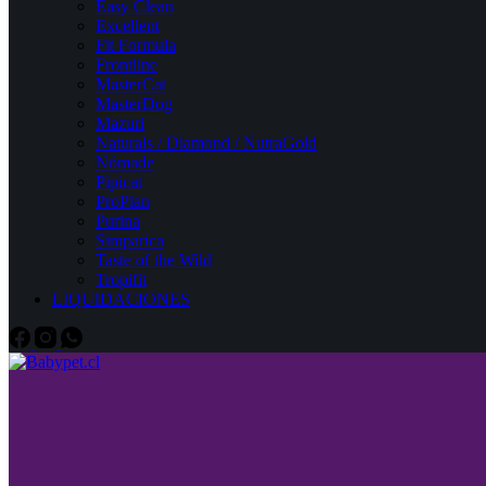
Easy Clean
Excellent
Fit Formula
Frontline
MasterCat
MasterDog
Mazuri
Naturals / Diamond / NutraGold
Nómade
Pipicat
ProPlan
Purina
Simparica
Taste of the Wild
Tropifit
LIQUIDACIONES