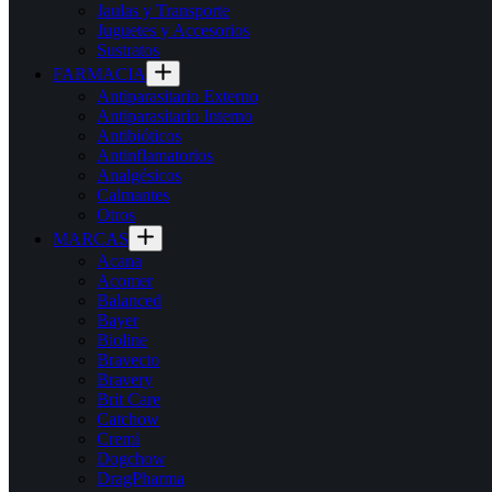
Jaulas y Transporte
Juguetes y Accesorios
Sustratos
FARMACIA
Antiparasitario Externo
Antiparasitario Interno
Antibióticos
Antinflamatorios
Analgésicos
Calmantes
Otros
MARCAS
Acana
Acomer
Balanced
Bayer
Bioline
Bravecto
Bravery
Brit Care
Catchow
Cremi
Dogchow
DragPharma