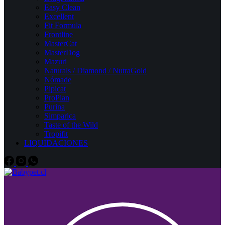
Easy Clean
Excellent
Fit Formula
Frontline
MasterCat
MasterDog
Mazuri
Naturals / Diamond / NutraGold
Nómade
Pipicat
ProPlan
Purina
Simparica
Taste of the Wild
Tropifit
LIQUIDACIONES