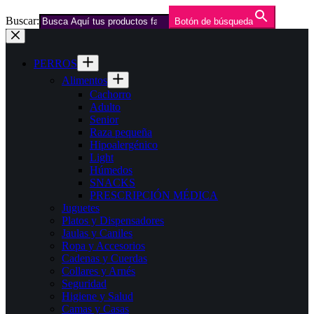
Buscar:
Botón de búsqueda
Saltar
al
contenido
PERROS
Alimentos
Cachorro
Adulto
Senior
Raza pequeña
Hipoalergénico
Light
Húmedos
SNACKS
PRESCRIPCIÓN MÉDICA
Juguetes
Platos y Dispensadores
Jaulas y Caniles
Ropa y Accesorios
Cadenas y Cuerdas
Collares y Arnés
Seguridad
Higiene y Salud
Camas y Casas