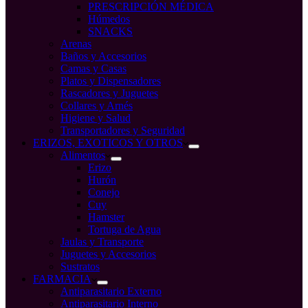
PRESCRIPCIÓN MÉDICA
Húmedos
SNACKS
Arenas
Baños y Accesorios
Camas y Casas
Platos y Dispensadores
Rascadores y Juguetes
Collares y Arnés
Higiene y Salud
Transportadores y Seguridad
ERIZOS, EXOTICOS Y OTROS
Alimentos
Erizo
Hurón
Conejo
Cuy
Hamster
Tortuga de Agua
Jaulas y Transporte
Juguetes y Accesorios
Sustratos
FARMACIA
Antiparasitario Externo
Antiparasitario Interno