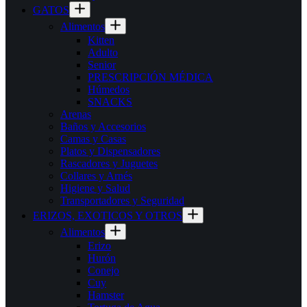
GATOS
Alimentos
Kitten
Adulto
Senior
PRESCRIPCIÓN MÉDICA
Húmedos
SNACKS
Arenas
Baños y Accesorios
Camas y Casas
Platos y Dispensadores
Rascadores y Juguetes
Collares y Arnés
Higiene y Salud
Transportadores y Seguridad
ERIZOS, EXOTICOS Y OTROS
Alimentos
Erizo
Hurón
Conejo
Cuy
Hamster