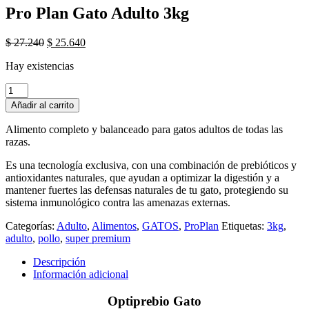
Pro Plan Gato Adulto 3kg
El
El
$
27.240
$
25.640
precio
precio
Hay existencias
original
actual
era:
es:
Pro
$ 27.240.
$ 25.640.
Plan
Añadir al carrito
Gato
Adulto
Alimento completo y balanceado para gatos adultos de todas las
3kg
razas.
cantidad
Es una tecnología exclusiva, con una combinación de prebióticos y
antioxidantes naturales, que ayudan a optimizar la digestión y a
mantener fuertes las defensas naturales de tu gato, protegiendo su
sistema inmunológico contra las amenazas externas.
Categorías:
Adulto
,
Alimentos
,
GATOS
,
ProPlan
Etiquetas:
3kg
,
adulto
,
pollo
,
super premium
Descripción
Información adicional
Optiprebio Gato