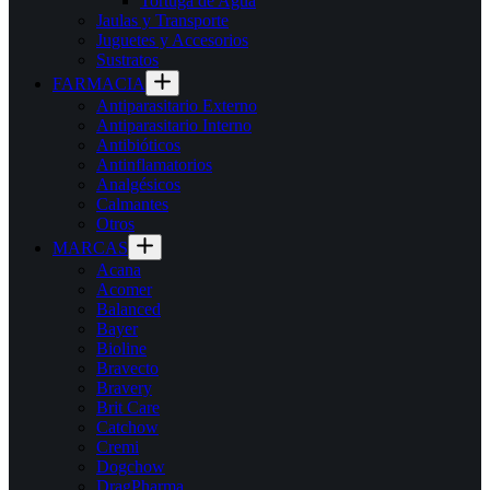
Tortuga de Agua
Jaulas y Transporte
Juguetes y Accesorios
Sustratos
FARMACIA
Antiparasitario Externo
Antiparasitario Interno
Antibióticos
Antinflamatorios
Analgésicos
Calmantes
Otros
MARCAS
Acana
Acomer
Balanced
Bayer
Bioline
Bravecto
Bravery
Brit Care
Catchow
Cremi
Dogchow
DragPharma