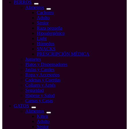
compra
PERROS
Alimentos
Cachorro
Adulto
Senior
Raza pequeña
Hipoalergénico
Light
Húmedos
SNACKS
PRESCRIPCIÓN MÉDICA
Juguetes
Platos y Dispensadores
Jaulas y Caniles
Ropa y Accesorios
Cadenas y Cuerdas
Collares y Arnés
Seguridad
Higiene y Salud
Camas y Casas
GATOS
Alimentos
Kitten
Adulto
Senior