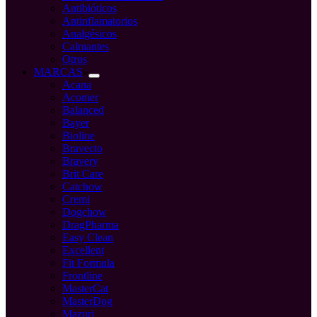
Antibióticos
Antinflamatorios
Analgésicos
Calmantes
Otros
MARCAS
Acana
Acomer
Balanced
Bayer
Bioline
Bravecto
Bravery
Brit Care
Catchow
Cremi
Dogchow
DragPharma
Easy Clean
Excellent
Fit Formula
Frontline
MasterCat
MasterDog
Mazuri