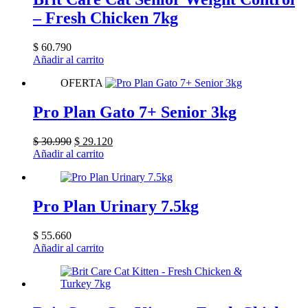
– Fresh Chicken 7kg
$
60.790
Añadir al carrito
OFERTA
Pro Plan Gato 7+ Senior 3kg
El
El
$
30.990
$
29.120
precio
precio
Añadir al carrito
original
actual
era:
es:
$ 30.990.
$ 29.120.
Pro Plan Urinary 7.5kg
$
55.660
Añadir al carrito