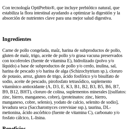
Con tecnología OptiPrebio®, que incluye prebiótico natural, que
estabiliza la flora intestinal ayudando a optimizar la digestión y la
absorción de nutrientes clave para una mejor salud digestiva.
Ingredientes
Carne de pollo congelada, maíz, harina de subproductos de pollo,
gluten de maíz, trigo, aceite de pollo y/o grasa vacuna preservados
con tocoferoles (fuente de vitamina E), hidrolizado (polvo y/o
líquido) a base de subproductos de pollo y/o cerdo, inulina, sal,
harina de pescado y/o harina de alga (Schizochytrium sp.), cloruro
de potasio, arroz, gluten de trigo, ácido fosfórico y/o bisulfato de
sodio, aceite de pescado, pirofosfato tetrasódico, suplemento
vitamínico antioxidante (A, D3, E, K3, B1, B2, B3, B5, B6, B7,
B9, B12, BHT), cloruro de colina, suplementos minerales [(sulfatos:
zinc, hierro, manganeso, cobre), (proteinatos: zinc, hierro,
manganeso, cobre, selenio), yodato de calcio, selenito de sodio],
levadura seca (Saccharomyces cerevisiae ssp.), taurina, DL-
metionina, ácido ascórbico (fuente de vitamina C), carbonato y/o
fosfato cálcico, L-lisina.
Beneficios