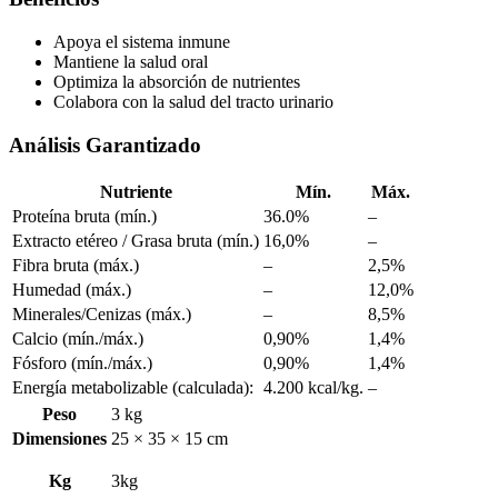
Apoya el sistema inmune
Mantiene la salud oral
Optimiza la absorción de nutrientes
Colabora con la salud del tracto urinario
Análisis Garantizado
Nutriente
Mín.
Máx.
Proteína bruta (mín.)
36.0%
–
Extracto etéreo / Grasa bruta (mín.)
16,0%
–
Fibra bruta (máx.)
–
2,5%
Humedad (máx.)
–
12,0%
Minerales/Cenizas (máx.)
–
8,5%
Calcio (mín./máx.)
0,90%
1,4%
Fósforo (mín./máx.)
0,90%
1,4%
Energía metabolizable (calculada):
4.200 kcal/kg.
–
Peso
3 kg
Dimensiones
25 × 35 × 15 cm
Kg
3kg