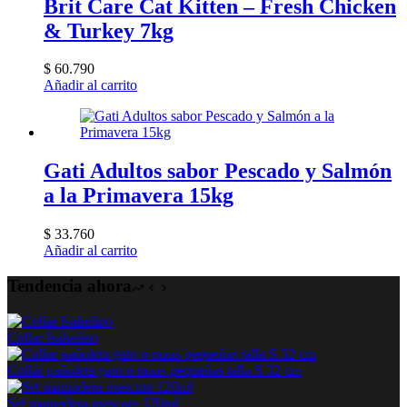
Brit Care Cat Kitten – Fresh Chicken
& Turkey 7kg
$
60.790
Añadir al carrito
Gati Adultos sabor Pescado y Salmón
a la Primavera 15kg
$
33.760
Añadir al carrito
Tendencia ahora
Collar Isabelino
Collar pañoleta gato o razas pequeñas talla S 32 cm
Set mamadera mascota 120ml