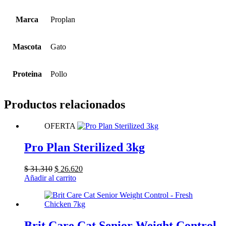
Marca
Proplan
Mascota
Gato
Proteina
Pollo
Productos relacionados
OFERTA
Pro Plan Sterilized 3kg
El
El
$
31.310
$
26.620
precio
precio
Añadir al carrito
original
actual
era:
es:
$ 31.310.
$ 26.620.
Brit Care Cat Senior Weight Control