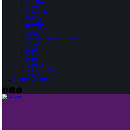
Easy Clean
Excellent
Fit Formula
Frontline
MasterCat
MasterDog
Mazuri
Naturals / Diamond / NutraGold
Nómade
Pipicat
ProPlan
Purina
Simparica
Taste of the Wild
Tropifit
LIQUIDACIONES