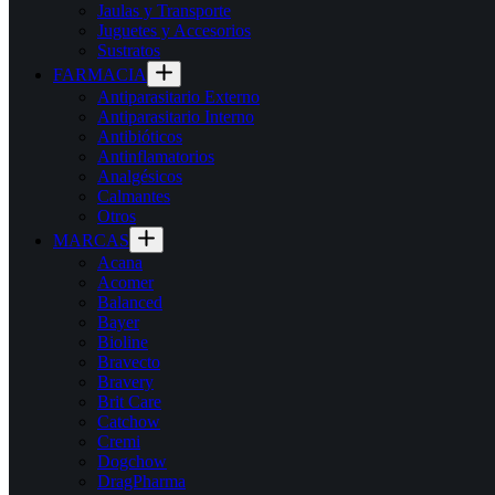
Jaulas y Transporte
Juguetes y Accesorios
Sustratos
FARMACIA
Antiparasitario Externo
Antiparasitario Interno
Antibióticos
Antinflamatorios
Analgésicos
Calmantes
Otros
MARCAS
Acana
Acomer
Balanced
Bayer
Bioline
Bravecto
Bravery
Brit Care
Catchow
Cremi
Dogchow
DragPharma