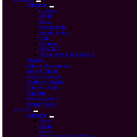
Alimentos
Cachorro
Adulto
Senior
Raza pequeña
Hipoalergénico
Light
Húmedos
SNACKS
PRESCRIPCIÓN MÉDICA
Juguetes
Platos y Dispensadores
Jaulas y Caniles
Ropa y Accesorios
Cadenas y Cuerdas
Collares y Arnés
Seguridad
Higiene y Salud
Camas y Casas
GATOS
Alimentos
Kitten
Adulto
Senior