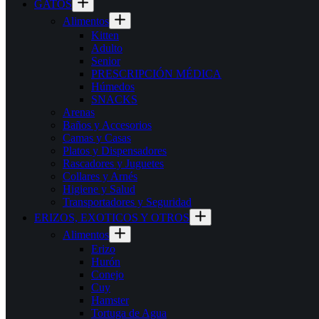
GATOS
Alimentos
Kitten
Adulto
Senior
PRESCRIPCIÓN MÉDICA
Húmedos
SNACKS
Arenas
Baños y Accesorios
Camas y Casas
Platos y Dispensadores
Rascadores y Juguetes
Collares y Arnés
Higiene y Salud
Transportadores y Seguridad
ERIZOS, EXOTICOS Y OTROS
Alimentos
Erizo
Hurón
Conejo
Cuy
Hamster
Tortuga de Agua