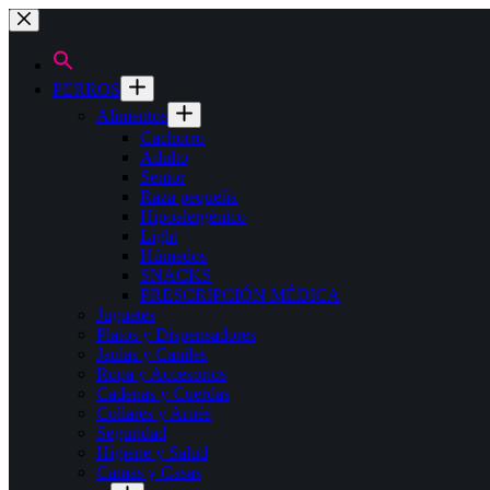
Saltar
al
contenido
PERROS
Alimentos
Cachorro
Adulto
Senior
Raza pequeña
Hipoalergénico
Light
Húmedos
SNACKS
PRESCRIPCIÓN MÉDICA
Juguetes
Platos y Dispensadores
Jaulas y Caniles
Ropa y Accesorios
Cadenas y Cuerdas
Collares y Arnés
Seguridad
Higiene y Salud
Camas y Casas