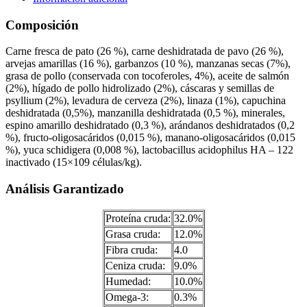
Composición
Carne fresca de pato (26 %), carne deshidratada de pavo (26 %),
arvejas amarillas (16 %), garbanzos (10 %), manzanas secas (7%),
grasa de pollo (conservada con tocoferoles, 4%), aceite de salmón
(2%), hígado de pollo hidrolizado (2%), cáscaras y semillas de
psyllium (2%), levadura de cerveza (2%), linaza (1%), capuchina
deshidratada (0,5%), manzanilla deshidratada (0,5 %), minerales,
espino amarillo deshidratado (0,3 %), arándanos deshidratados (0,2
%), fructo-oligosacáridos (0,015 %), manano-oligosacáridos (0,015
%), yuca schidigera (0,008 %), lactobacillus acidophilus HA – 122
inactivado (15×109 células/kg).
Análisis Garantizado
Proteína cruda:
32.0%
Grasa cruda:
12.0%
Fibra cruda:
4.0
Ceniza cruda:
9.0%
Humedad:
10.0%
Omega-3:
0.3%