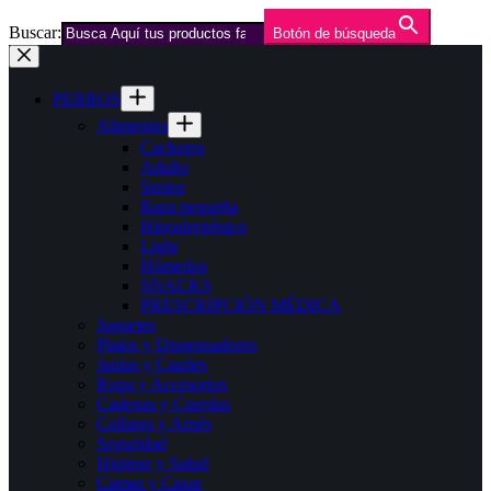
Buscar:
Botón de búsqueda
Saltar
al
contenido
PERROS
Alimentos
Cachorro
Adulto
Senior
Raza pequeña
Hipoalergénico
Light
Húmedos
SNACKS
PRESCRIPCIÓN MÉDICA
Juguetes
Platos y Dispensadores
Jaulas y Caniles
Ropa y Accesorios
Cadenas y Cuerdas
Collares y Arnés
Seguridad
Higiene y Salud
Camas y Casas