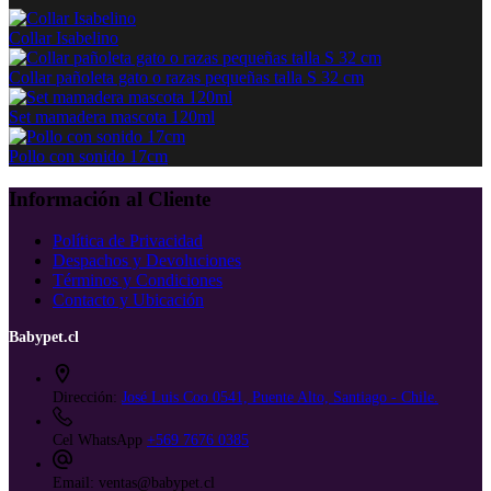
Collar Isabelino
Collar pañoleta gato o razas pequeñas talla S 32 cm
Set mamadera mascota 120ml
Pollo con sonido 17cm
Información al Cliente
Política de Privacidad
Despachos y Devoluciones
Términos y Condiciones
Contacto y Ubicación
Babypet.cl
Dirección:
José Luis Coo 0541, Puente Alto, Santiago - Chile.
Cel WhatsApp
+569 7676 0385
Email:
ventas@babypet.cl