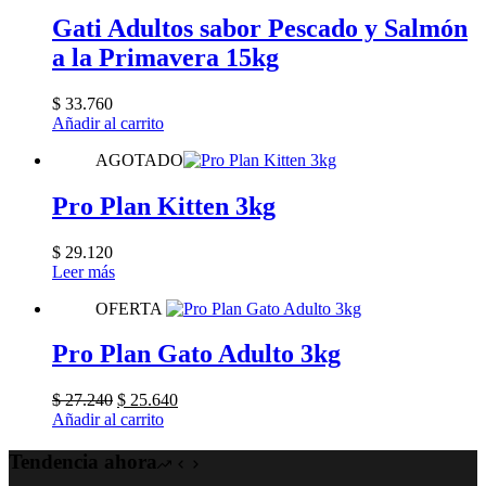
Gati Adultos sabor Pescado y Salmón
a la Primavera 15kg
$
33.760
Añadir al carrito
AGOTADO
Pro Plan Kitten 3kg
$
29.120
Leer más
OFERTA
Pro Plan Gato Adulto 3kg
El
El
$
27.240
$
25.640
precio
precio
Añadir al carrito
original
actual
era:
es:
Tendencia ahora
$ 27.240.
$ 25.640.