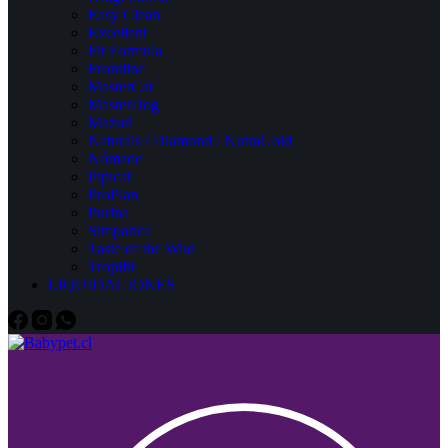
Easy Clean
Excellent
Fit Formula
Frontline
MasterCat
MasterDog
Mazuri
Naturals / Diamond / NutraGold
Nómade
Pipicat
ProPlan
Purina
Simparica
Taste of the Wild
Tropifit
LIQUIDACIONES