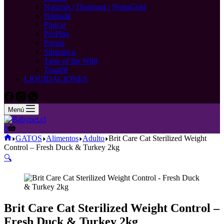
Naturals / Diamond / NutraGold
Nómade
Pipicat
ProPlan
Purina
Simparica
Taste of the Wild
Tropifit
LIQUIDACIONES
Menú
Carro
0
de
Inicio
GATOS
Alimentos
Adulto
Brit Care Cat Sterilized Weight
compra
Control – Fresh Duck & Turkey 2kg
🔍
Brit Care Cat Sterilized Weight Control –
Fresh Duck & Turkey 2kg