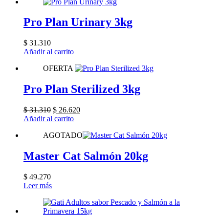
Pro Plan Urinary 3kg
$
31.310
Añadir al carrito
OFERTA
Pro Plan Sterilized 3kg
El
El
$
31.310
$
26.620
precio
precio
Añadir al carrito
original
actual
AGOTADO
era:
es:
$ 31.310.
$ 26.620.
Master Cat Salmón 20kg
$
49.270
Leer más