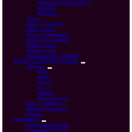
PRESCRIPCIÓN MÉDICA
Húmedos
SNACKS
Arenas
Baños y Accesorios
Camas y Casas
Platos y Dispensadores
Rascadores y Juguetes
Collares y Arnés
Higiene y Salud
Transportadores y Seguridad
ERIZOS, EXOTICOS Y OTROS
Alimentos
Erizo
Hurón
Conejo
Cuy
Hamster
Tortuga de Agua
Jaulas y Transporte
Juguetes y Accesorios
Sustratos
FARMACIA
Antiparasitario Externo
Antiparasitario Interno