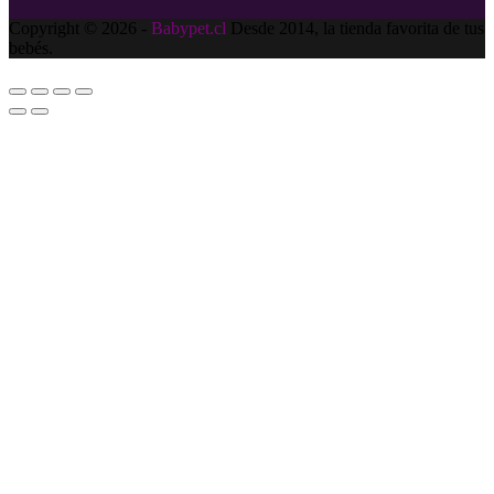
Copyright © 2026 -
Babypet.cl
Desde 2014, la tienda favorita de tus
bebés.