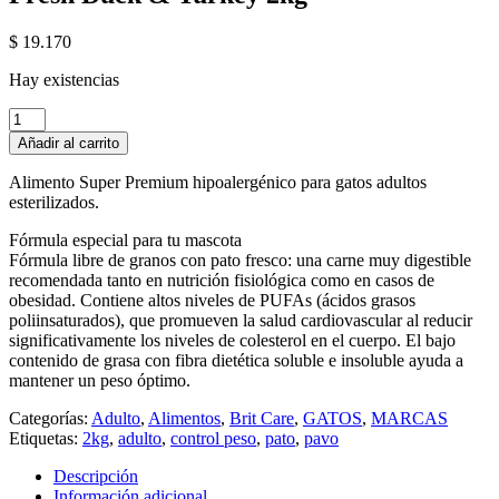
$
19.170
Hay existencias
Brit
Care
Añadir al carrito
Cat
Sterilized
Alimento Super Premium hipoalergénico para gatos adultos
Weight
esterilizados.
Control
-
Fórmula especial para tu mascota
Fresh
Fórmula libre de granos con pato fresco: una carne muy digestible
Duck
recomendada tanto en nutrición fisiológica como en casos de
&
obesidad. Contiene altos niveles de PUFAs (ácidos grasos
Turkey
poliinsaturados), que promueven la salud cardiovascular al reducir
2kg
significativamente los niveles de colesterol en el cuerpo. El bajo
cantidad
contenido de grasa con fibra dietética soluble e insoluble ayuda a
mantener un peso óptimo.
Categorías:
Adulto
,
Alimentos
,
Brit Care
,
GATOS
,
MARCAS
Etiquetas:
2kg
,
adulto
,
control peso
,
pato
,
pavo
Descripción
Información adicional