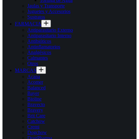
Tortuga de Agua
Jaulas y Transporte
Juguetes y Accesorios
Sustratos
FARMACIA
Antiparasitario Externo
Antiparasitario Interno
Antibióticos
Antinflamatorios
Analgésicos
Calmantes
Otros
MARCAS
Acana
Acomer
Balanced
Bayer
Bioline
Bravecto
Bravery
Brit Care
Catchow
Cremi
Dogchow
DragPharma