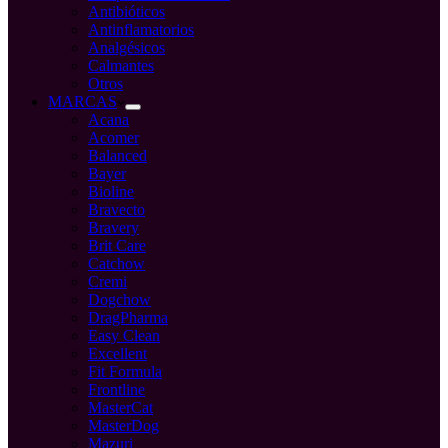
Antibióticos
Antinflamatorios
Analgésicos
Calmantes
Otros
MARCAS
Acana
Acomer
Balanced
Bayer
Bioline
Bravecto
Bravery
Brit Care
Catchow
Cremi
Dogchow
DragPharma
Easy Clean
Excellent
Fit Formula
Frontline
MasterCat
MasterDog
Mazuri