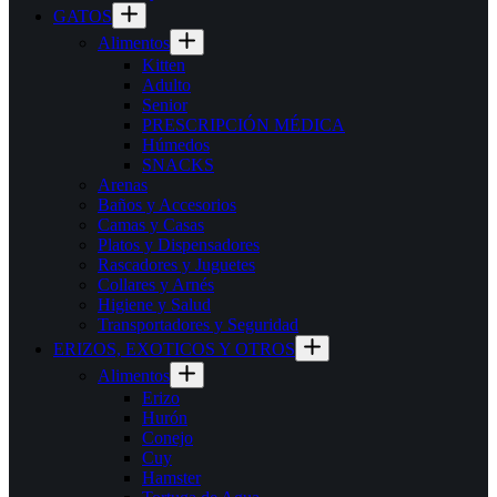
GATOS
Alimentos
Kitten
Adulto
Senior
PRESCRIPCIÓN MÉDICA
Húmedos
SNACKS
Arenas
Baños y Accesorios
Camas y Casas
Platos y Dispensadores
Rascadores y Juguetes
Collares y Arnés
Higiene y Salud
Transportadores y Seguridad
ERIZOS, EXOTICOS Y OTROS
Alimentos
Erizo
Hurón
Conejo
Cuy
Hamster