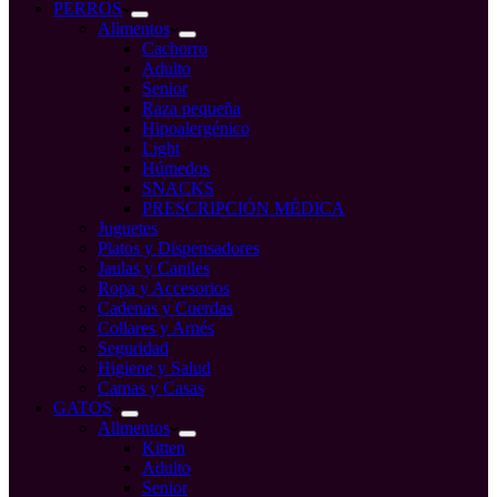
compra
PERROS
Alimentos
Cachorro
Adulto
Senior
Raza pequeña
Hipoalergénico
Light
Húmedos
SNACKS
PRESCRIPCIÓN MÉDICA
Juguetes
Platos y Dispensadores
Jaulas y Caniles
Ropa y Accesorios
Cadenas y Cuerdas
Collares y Arnés
Seguridad
Higiene y Salud
Camas y Casas
GATOS
Alimentos
Kitten
Adulto
Senior