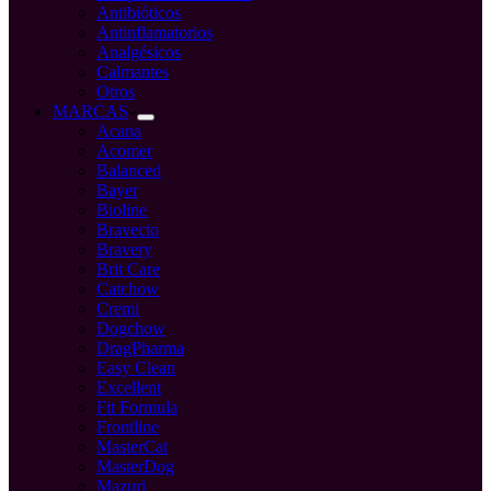
Antibióticos
Antinflamatorios
Analgésicos
Calmantes
Otros
MARCAS
Acana
Acomer
Balanced
Bayer
Bioline
Bravecto
Bravery
Brit Care
Catchow
Cremi
Dogchow
DragPharma
Easy Clean
Excellent
Fit Formula
Frontline
MasterCat
MasterDog
Mazuri