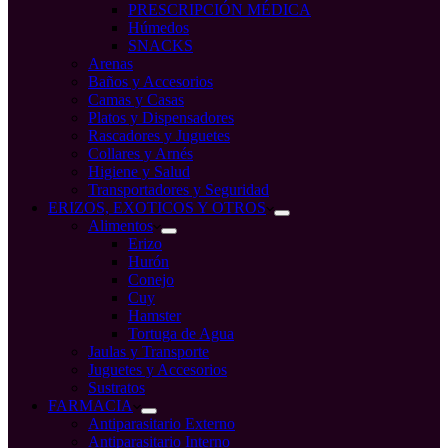
PRESCRIPCIÓN MÉDICA
Húmedos
SNACKS
Arenas
Baños y Accesorios
Camas y Casas
Platos y Dispensadores
Rascadores y Juguetes
Collares y Arnés
Higiene y Salud
Transportadores y Seguridad
ERIZOS, EXOTICOS Y OTROS
Alimentos
Erizo
Hurón
Conejo
Cuy
Hamster
Tortuga de Agua
Jaulas y Transporte
Juguetes y Accesorios
Sustratos
FARMACIA
Antiparasitario Externo
Antiparasitario Interno