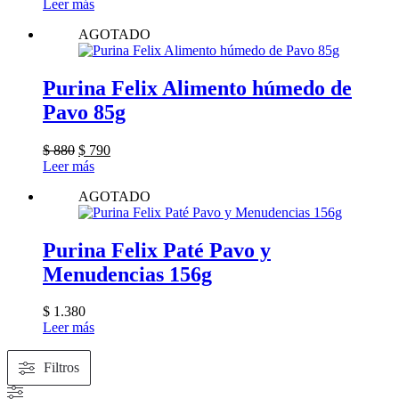
Leer más
AGOTADO
Purina Felix Alimento húmedo de
Pavo 85g
El
El
$
880
$
790
precio
precio
Leer más
original
actual
AGOTADO
era:
es:
$ 880.
$ 790.
Purina Felix Paté Pavo y
Menudencias 156g
$
1.380
Leer más
Filtros