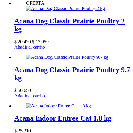
OFERTA
Acana Dog Classic Prairie Poultry 2
kg
El
El
$
20.430
$
17.950
precio
precio
Añadir al carrito
original
actual
era:
es:
$ 20.430.
$ 17.950.
Acana Dog Classic Prairie Poultry 9.7
kg
$
59.650
Añadir al carrito
Acana Indoor Entree Cat 1.8 kg
$
25.210