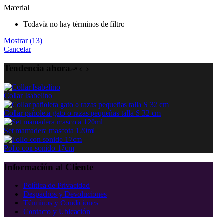
Material
Todavía no hay términos de filtro
Mostrar
(
13
)
Cancelar
Tendencia ahora
Collar Isabelino
Collar pañoleta gato o razas pequeñas talla S 32 cm
Set mamadera mascota 120ml
Pollo con sonido 17cm
Información al Cliente
Política de Privacidad
Despachos y Devoluciones
Términos y Condiciones
Contacto y Ubicación