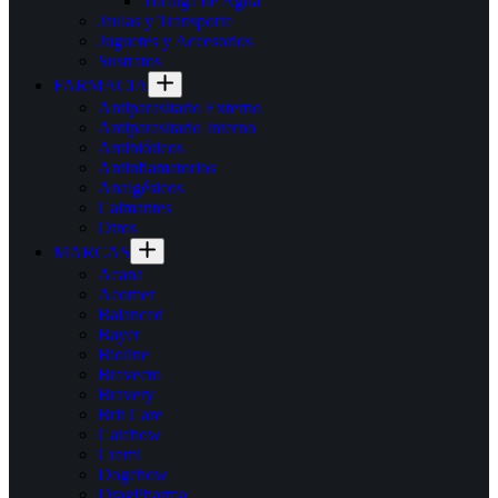
Tortuga de Agua
Jaulas y Transporte
Juguetes y Accesorios
Sustratos
FARMACIA
Antiparasitario Externo
Antiparasitario Interno
Antibióticos
Antinflamatorios
Analgésicos
Calmantes
Otros
MARCAS
Acana
Acomer
Balanced
Bayer
Bioline
Bravecto
Bravery
Brit Care
Catchow
Cremi
Dogchow
DragPharma