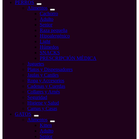
compra
PERROS
Alimentos
Cachorro
Adulto
Senior
Raza pequeña
Hipoalergénico
Light
Húmedos
SNACKS
PRESCRIPCIÓN MÉDICA
Juguetes
Platos y Dispensadores
Jaulas y Caniles
Ropa y Accesorios
Cadenas y Cuerdas
Collares y Arnés
Seguridad
Higiene y Salud
Camas y Casas
GATOS
Alimentos
Kitten
Adulto
Senior