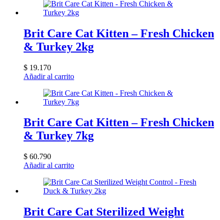
era:
es:
$ 22.390.
$ 21.310.
Brit Care Cat Kitten – Fresh Chicken
& Turkey 2kg
$
19.170
Añadir al carrito
Brit Care Cat Kitten – Fresh Chicken
& Turkey 7kg
$
60.790
Añadir al carrito
Brit Care Cat Sterilized Weight