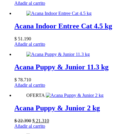
Añadir al carrito
Acana Indoor Entree Cat 4.5 kg
$
51.190
Añadir al carrito
Acana Puppy & Junior 11.3 kg
$
78.710
Añadir al carrito
OFERTA
Acana Puppy & Junior 2 kg
El
El
$
22.390
$
21.310
precio
precio
Añadir al carrito
original
actual