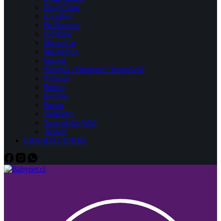
Easy Clean
Excellent
Fit Formula
Frontline
MasterCat
MasterDog
Mazuri
Naturals / Diamond / NutraGold
Nómade
Pipicat
ProPlan
Purina
Simparica
Taste of the Wild
Tropifit
LIQUIDACIONES