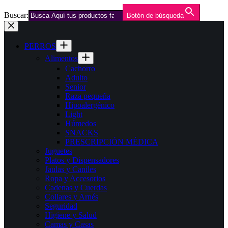
Buscar:
Botón de búsqueda
Saltar
al
contenido
PERROS
Alimentos
Cachorro
Adulto
Senior
Raza pequeña
Hipoalergénico
Light
Húmedos
SNACKS
PRESCRIPCIÓN MÉDICA
Juguetes
Platos y Dispensadores
Jaulas y Caniles
Ropa y Accesorios
Cadenas y Cuerdas
Collares y Arnés
Seguridad
Higiene y Salud
Camas y Casas