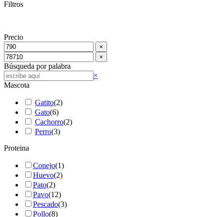
Filtros
Precio
×
×
Búsqueda por palabra
Buscar
×
Mascota
Gatito
(
2
)
Gato
(
6
)
Cachorro
(
2
)
Perro
(
3
)
Proteina
Conejo
(
1
)
Huevo
(
2
)
Pato
(
2
)
Pavo
(
12
)
Pescado
(
3
)
Pollo
(
8
)