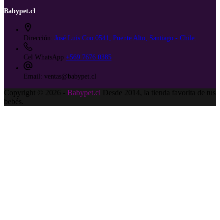
Babypet.cl
Dirección:
José Luis Coo 0541, Puente Alto, Santiago - Chile.
Cel WhatsApp
+569 7676 0385
Email:
ventas@babypet.cl
Copyright © 2026 -
Babypet.cl
Desde 2014, la tienda favorita de tus
bebés.