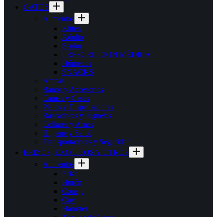
GATOS
Alimentos
Kitten
Adulto
Senior
PRESCRIPCIÓN MÉDICA
Húmedos
SNACKS
Arenas
Baños y Accesorios
Camas y Casas
Platos y Dispensadores
Rascadores y Juguetes
Collares y Arnés
Higiene y Salud
Transportadores y Seguridad
ERIZOS, EXOTICOS Y OTROS
Alimentos
Erizo
Hurón
Conejo
Cuy
Hamster