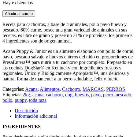
Hay existencias
original
actual
era:
es:
Acana
Añadir al carrito
$ 22.390.
$ 21.310.
Puppy
&
Receta para cachorros, a base de 4 animales, pollo pavo huevo y
Junior
pescado, 60% carne, posee una gran variedad de animales en sus
2
recetas, es libre de grano y posee un 31% de proteínas. los primeros
kg
4 ingredientes son de origen animal.
cantidad
Acana Puppy & Junior es un alimento elaborado con pollo de corral,
pavo, pescado salvaje y huevos enteros del nido en proporciones de
PresaEntera™ para nutrir a tu cachorro por completo. Preparado en
las cocinas DogStar® en Kentucky con ingredientes frescos y
regionales. Único y Biológicamente Apropiado™, una deliciosa y
natural forma de mantener a tu perro saludable, feliz y fuerte.
Categorías:
Acana
,
Alimentos
,
Cachorro
,
MARCAS
,
PERROS
Etiquetas:
2kg
,
acana
,
cachorro
,
dog
,
huevos
,
pavo
,
perro
,
pescado
,
pollo
,
puppy
,
toda raza
Descripción
Información adicional
INGREDIENTES
Pavo deshuesado, pollo deshuesado, harina de pollo, harina de