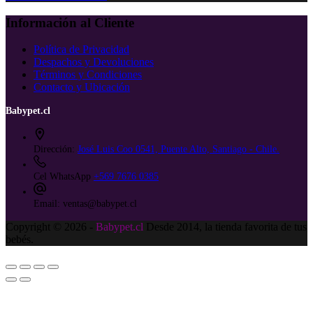
Información al Cliente
Política de Privacidad
Despachos y Devoluciones
Términos y Condiciones
Contacto y Ubicación
Babypet.cl
Dirección:
José Luis Coo 0541, Puente Alto, Santiago - Chile.
Cel WhatsApp
+569 7676 0385
Email:
ventas@babypet.cl
Copyright © 2026 -
Babypet.cl
Desde 2014, la tienda favorita de tus
bebés.