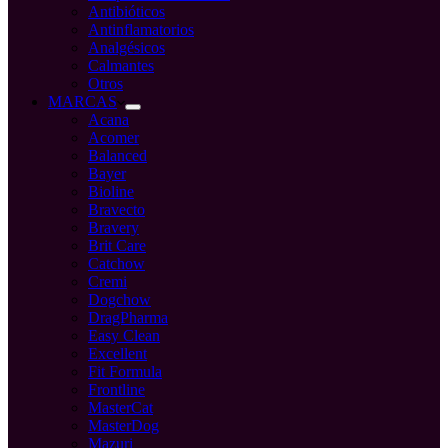
Antibióticos
Antinflamatorios
Analgésicos
Calmantes
Otros
MARCAS
Acana
Acomer
Balanced
Bayer
Bioline
Bravecto
Bravery
Brit Care
Catchow
Cremi
Dogchow
DragPharma
Easy Clean
Excellent
Fit Formula
Frontline
MasterCat
MasterDog
Mazuri