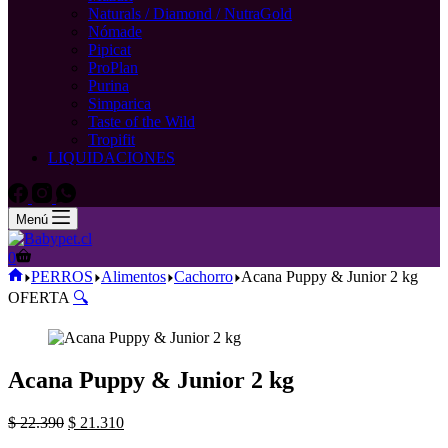
Naturals / Diamond / NutraGold
Nómade
Pipicat
ProPlan
Purina
Simparica
Taste of the Wild
Tropifit
LIQUIDACIONES
Menú
Carro
0
de
Inicio
PERROS
Alimentos
Cachorro
Acana Puppy & Junior 2 kg
compra
OFERTA
🔍
Acana Puppy & Junior 2 kg
El
El
$
22.390
$
21.310
precio
precio