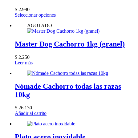
$
2.990
Este
Seleccionar opciones
producto
AGOTADO
tiene
múltiples
variantes.
Las
Master Dog Cachorro 1kg (granel)
opciones
se
$
2.250
pueden
Leer más
elegir
en
la
página
Nómade Cachorro todas las razas
de
producto
10kg
$
26.130
Añadir al carrito
Plato acero inoxidable