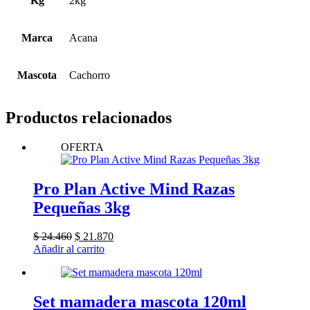
Kg
2kg
Marca
Acana
Mascota
Cachorro
Productos relacionados
OFERTA
Pro Plan Active Mind Razas
Pequeñas 3kg
El
El
$
24.460
$
21.870
precio
precio
Añadir al carrito
original
actual
era:
es:
$ 24.460.
$ 21.870.
Set mamadera mascota 120ml