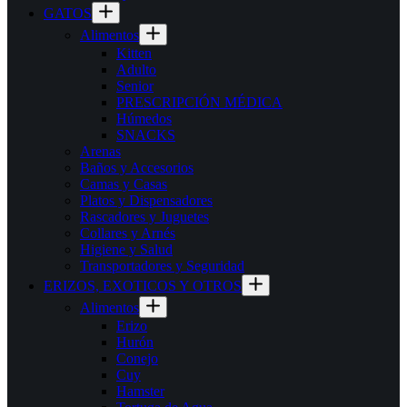
GATOS
Alimentos
Kitten
Adulto
Senior
PRESCRIPCIÓN MÉDICA
Húmedos
SNACKS
Arenas
Baños y Accesorios
Camas y Casas
Platos y Dispensadores
Rascadores y Juguetes
Collares y Arnés
Higiene y Salud
Transportadores y Seguridad
ERIZOS, EXOTICOS Y OTROS
Alimentos
Erizo
Hurón
Conejo
Cuy
Hamster