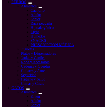
compra
PERROS
Alimentos
Cachorro
Adulto
Senior
Raza pequeña
Hipoalergénico
Light
Húmedos
SNACKS
PRESCRIPCIÓN MÉDICA
Juguetes
Platos y Dispensadores
Jaulas y Caniles
Ropa y Accesorios
Cadenas y Cuerdas
Collares y Arnés
Seguridad
Higiene y Salud
Camas y Casas
GATOS
Alimentos
Kitten
Adulto
Senior