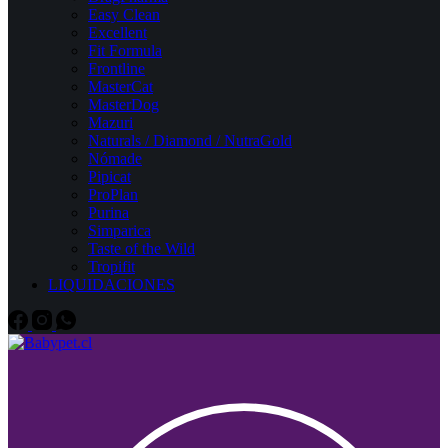
Easy Clean
Excellent
Fit Formula
Frontline
MasterCat
MasterDog
Mazuri
Naturals / Diamond / NutraGold
Nómade
Pipicat
ProPlan
Purina
Simparica
Taste of the Wild
Tropifit
LIQUIDACIONES