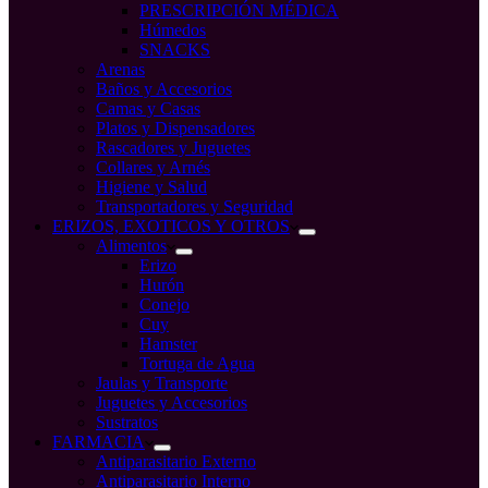
PRESCRIPCIÓN MÉDICA
Húmedos
SNACKS
Arenas
Baños y Accesorios
Camas y Casas
Platos y Dispensadores
Rascadores y Juguetes
Collares y Arnés
Higiene y Salud
Transportadores y Seguridad
ERIZOS, EXOTICOS Y OTROS
Alimentos
Erizo
Hurón
Conejo
Cuy
Hamster
Tortuga de Agua
Jaulas y Transporte
Juguetes y Accesorios
Sustratos
FARMACIA
Antiparasitario Externo
Antiparasitario Interno