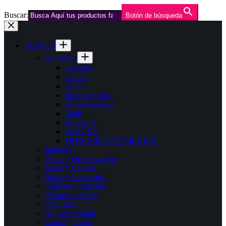
Buscar:
Botón de búsqueda
Saltar
al
contenido
PERROS
Alimentos
Cachorro
Adulto
Senior
Raza pequeña
Hipoalergénico
Light
Húmedos
SNACKS
PRESCRIPCIÓN MÉDICA
Juguetes
Platos y Dispensadores
Jaulas y Caniles
Ropa y Accesorios
Cadenas y Cuerdas
Collares y Arnés
Seguridad
Higiene y Salud
Camas y Casas