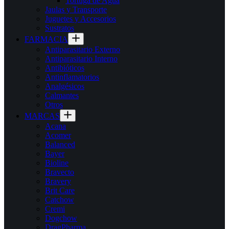
Tortuga de Agua
Jaulas y Transporte
Juguetes y Accesorios
Sustratos
FARMACIA
Antiparasitario Externo
Antiparasitario Interno
Antibióticos
Antinflamatorios
Analgésicos
Calmantes
Otros
MARCAS
Acana
Acomer
Balanced
Bayer
Bioline
Bravecto
Bravery
Brit Care
Catchow
Cremi
Dogchow
DragPharma