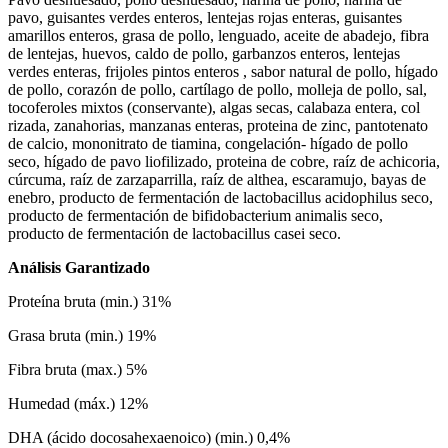
pavo, guisantes verdes enteros, lentejas rojas enteras, guisantes
amarillos enteros, grasa de pollo, lenguado, aceite de abadejo, fibra
de lentejas, huevos, caldo de pollo, garbanzos enteros, lentejas
verdes enteras, frijoles pintos enteros , sabor natural de pollo, hígado
de pollo, corazón de pollo, cartílago de pollo, molleja de pollo, sal,
tocoferoles mixtos (conservante), algas secas, calabaza entera, col
rizada, zanahorias, manzanas enteras, proteina de zinc, pantotenato
de calcio, mononitrato de tiamina, congelación- hígado de pollo
seco, hígado de pavo liofilizado, proteina de cobre, raíz de achicoria,
cúrcuma, raíz de zarzaparrilla, raíz de althea, escaramujo, bayas de
enebro, producto de fermentación de lactobacillus acidophilus seco,
producto de fermentación de bifidobacterium animalis seco,
producto de fermentación de lactobacillus casei seco.
Análisis Garantizado
Proteína bruta (min.) 31%
Grasa bruta (min.) 19%
Fibra bruta (max.) 5%
Humedad (máx.) 12%
DHA (ácido docosahexaenoico) (min.) 0,4%