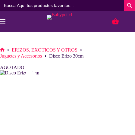
Buscar:
Botó
Saltar
al
Carro
contenido
de
compra
ERIZOS, EXOTICOS Y OTROS
Inicio
Juguetes y Accesorios
Disco Erizo 30cm
AGOTADO