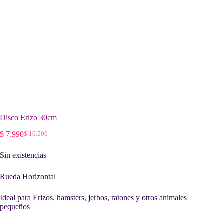
Disco Erizo 30cm
$
7.990
$
10.500
El
El
precio
precio
Sin existencias
original
actual
era:
es:
$ 10.500.
$ 7.990.
Rueda Horizontal
Ideal para Erizos, hamsters, jerbos, ratones y otros animales
pequeños