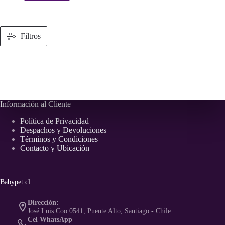
era:
es:
$ 10.500.
$ 7.990.
Filtros
Información al Cliente
Política de Privacidad
Despachos y Devoluciones
Términos y Condiciones
Contacto y Ubicación
Babypet.cl
Dirección:
José Luis Coo 0541, Puente Alto, Santiago - Chile.
Cel WhatsApp