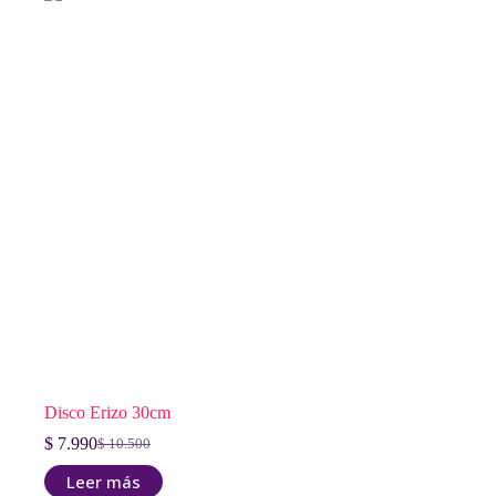
Disco Erizo 30cm
$
7.990
$
10.500
El
El
precio
precio
Leer más
original
actual