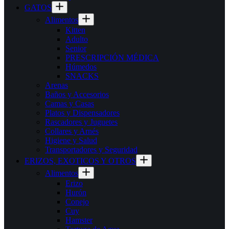
GATOS
Alimentos
Kitten
Adulto
Senior
PRESCRIPCIÓN MÉDICA
Húmedos
SNACKS
Arenas
Baños y Accesorios
Camas y Casas
Platos y Dispensadores
Rascadores y Juguetes
Collares y Arnés
Higiene y Salud
Transportadores y Seguridad
ERIZOS, EXOTICOS Y OTROS
Alimentos
Erizo
Hurón
Conejo
Cuy
Hamster