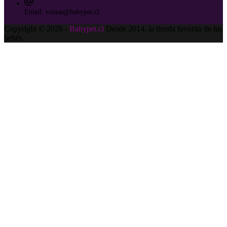
Email:
ventas@babypet.cl
Copyright © 2026 -
Babypet.cl
Desde 2014, la tienda favorita de tus
bebés.