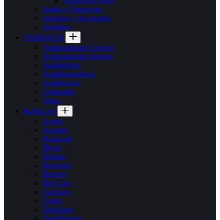
Tortuga de Agua
Jaulas y Transporte
Juguetes y Accesorios
Sustratos
FARMACIA
Antiparasitario Externo
Antiparasitario Interno
Antibióticos
Antinflamatorios
Analgésicos
Calmantes
Otros
MARCAS
Acana
Acomer
Balanced
Bayer
Bioline
Bravecto
Bravery
Brit Care
Catchow
Cremi
Dogchow
DragPharma