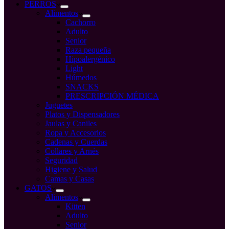
compra
PERROS
Alimentos
Cachorro
Adulto
Senior
Raza pequeña
Hipoalergénico
Light
Húmedos
SNACKS
PRESCRIPCIÓN MÉDICA
Juguetes
Platos y Dispensadores
Jaulas y Caniles
Ropa y Accesorios
Cadenas y Cuerdas
Collares y Arnés
Seguridad
Higiene y Salud
Camas y Casas
GATOS
Alimentos
Kitten
Adulto
Senior