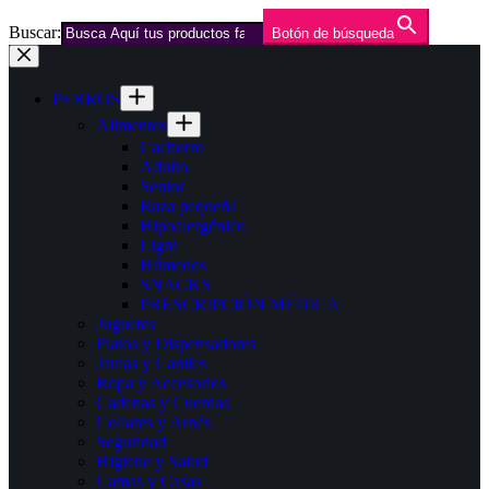
Buscar:
Botón de búsqueda
Saltar
al
contenido
PERROS
Alimentos
Cachorro
Adulto
Senior
Raza pequeña
Hipoalergénico
Light
Húmedos
SNACKS
PRESCRIPCIÓN MÉDICA
Juguetes
Platos y Dispensadores
Jaulas y Caniles
Ropa y Accesorios
Cadenas y Cuerdas
Collares y Arnés
Seguridad
Higiene y Salud
Camas y Casas