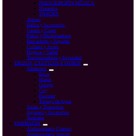
PRESCRIPCIÓN MÉDICA
Húmedos
SNACKS
Arenas
Baños y Accesorios
Camas y Casas
Platos y Dispensadores
Rascadores y Juguetes
Collares y Arnés
Higiene y Salud
Transportadores y Seguridad
ERIZOS, EXOTICOS Y OTROS
Alimentos
Erizo
Hurón
Conejo
Cuy
Hamster
Tortuga de Agua
Jaulas y Transporte
Juguetes y Accesorios
Sustratos
FARMACIA
Antiparasitario Externo
Antiparasitario Interno