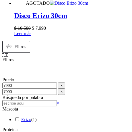
AGOTADO
Disco Erizo 30cm
El
El
$
10.500
$
7.990
precio
precio
Leer más
original
actual
era:
es:
Filtros
$ 10.500.
$ 7.990.
Filtros
Precio
×
×
Búsqueda por palabra
Buscar
×
Mascota
Erizo
(
1
)
Proteina