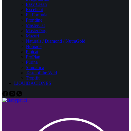
Easy Clean
Excellent
Fit Formula
Frontline
MasterCat
MasterDog
Mazuri
Naturals / Diamond / NutraGold
Nómade
Pipicat
ProPlan
Purina
Simparica
Taste of the Wild
Tropifit
LIQUIDACIONES