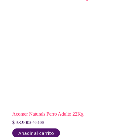
Acomer Naturals Perro Adulto 22Kg
$
38.900
$
40.100
El
El
precio
precio
Añadir al carrito
original
actual