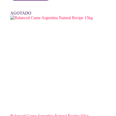
era:
es:
$ 40.100.
$ 38.900.
AGOTADO
Balanced Carne Argentina Natural Recipe 15kg