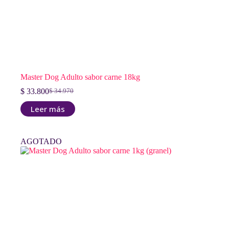
Master Dog Adulto sabor carne 18kg
$
33.800
$
34.970
El
El
precio
precio
Leer más
original
actual
era:
es:
$ 34.970.
$ 33.800.
AGOTADO