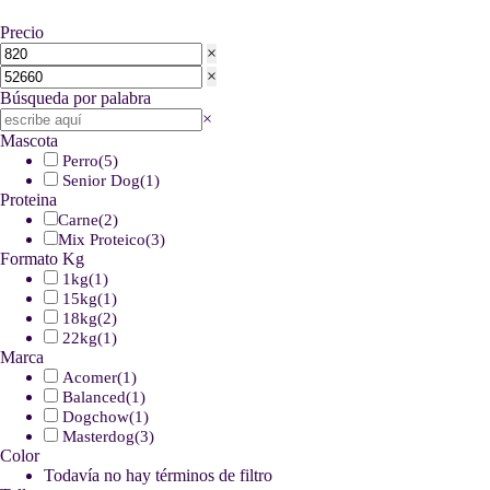
Precio
×
×
Búsqueda por palabra
Buscar
×
Mascota
Perro
(
5
)
Senior Dog
(
1
)
Proteina
Carne
(
2
)
Mix Proteico
(
3
)
Formato Kg
1kg
(
1
)
15kg
(
1
)
18kg
(
2
)
22kg
(
1
)
Marca
Acomer
(
1
)
Balanced
(
1
)
Dogchow
(
1
)
Masterdog
(
3
)
Color
Todavía no hay términos de filtro