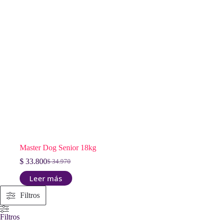
Master Dog Senior 18kg
$
33.800
$
34.970
El
El
precio
precio
Leer más
original
actual
era:
es:
Filtros
$ 34.970.
$ 33.800.
Filtros