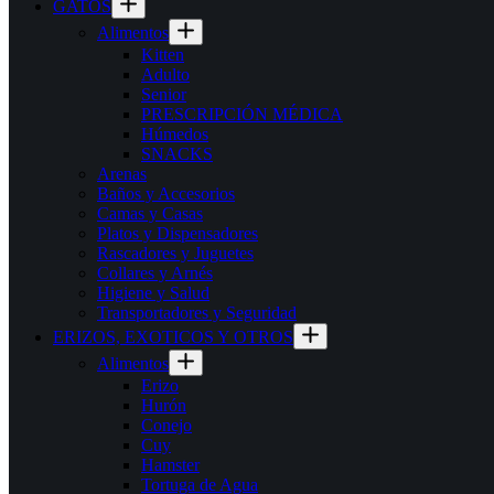
GATOS
Alimentos
Kitten
Adulto
Senior
PRESCRIPCIÓN MÉDICA
Húmedos
SNACKS
Arenas
Baños y Accesorios
Camas y Casas
Platos y Dispensadores
Rascadores y Juguetes
Collares y Arnés
Higiene y Salud
Transportadores y Seguridad
ERIZOS, EXOTICOS Y OTROS
Alimentos
Erizo
Hurón
Conejo
Cuy
Hamster
Tortuga de Agua