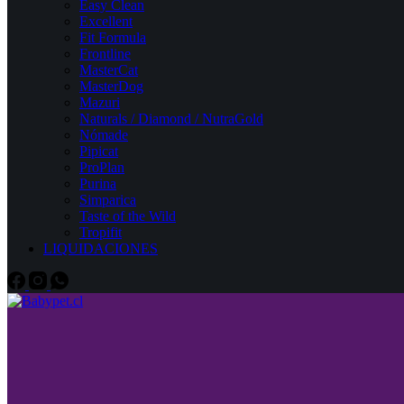
Easy Clean
Excellent
Fit Formula
Frontline
MasterCat
MasterDog
Mazuri
Naturals / Diamond / NutraGold
Nómade
Pipicat
ProPlan
Purina
Simparica
Taste of the Wild
Tropifit
LIQUIDACIONES