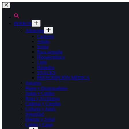
Saltar
al
contenido
PERROS
Alimentos
Cachorro
Adulto
Senior
Raza pequeña
Hipoalergénico
Light
Húmedos
SNACKS
PRESCRIPCIÓN MÉDICA
Juguetes
Platos y Dispensadores
Jaulas y Caniles
Ropa y Accesorios
Cadenas y Cuerdas
Collares y Arnés
Seguridad
Higiene y Salud
Camas y Casas