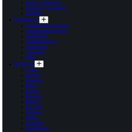
Jaulas y Transporte
Juguetes y Accesorios
Sustratos
FARMACIA
Antiparasitario Externo
Antiparasitario Interno
Antibióticos
Antinflamatorios
Analgésicos
Calmantes
Otros
MARCAS
Acana
Acomer
Balanced
Bayer
Bioline
Bravecto
Bravery
Brit Care
Catchow
Cremi
Dogchow
DragPharma