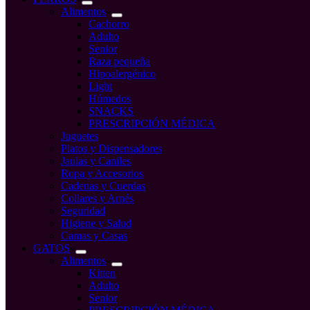
Alimentos
Cachorro
Adulto
Senior
Raza pequeña
Hipoalergénico
Light
Húmedos
SNACKS
PRESCRIPCIÓN MÉDICA
Juguetes
Platos y Dispensadores
Jaulas y Caniles
Ropa y Accesorios
Cadenas y Cuerdas
Collares y Arnés
Seguridad
Higiene y Salud
Camas y Casas
GATOS
Alimentos
Kitten
Adulto
Senior