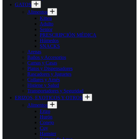
GATOS
Alimentos
Kitten
Adulto
Senior
PRESCRIPCIÓN MÉDICA
Húmedos
SNACKS
Arenas
Baños y Accesorios
Camas y Casas
Platos y Dispensadores
Rascadores y Juguetes
Collares y Arnés
Higiene y Salud
Transportadores y Seguridad
ERIZOS, EXOTICOS Y OTROS
Alimentos
Erizo
Hurón
Conejo
Cuy
Hamster