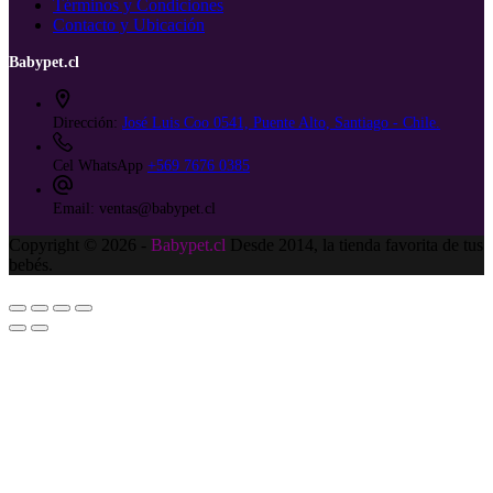
Términos y Condiciones
Contacto y Ubicación
Babypet.cl
Dirección:
José Luis Coo 0541, Puente Alto, Santiago - Chile.
Cel WhatsApp
+569 7676 0385
Email:
ventas@babypet.cl
Copyright © 2026 -
Babypet.cl
Desde 2014, la tienda favorita de tus
bebés.