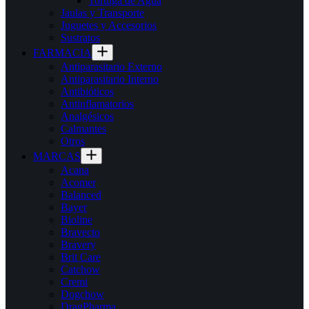
Tortuga de Agua
Jaulas y Transporte
Juguetes y Accesorios
Sustratos
FARMACIA
Antiparasitario Externo
Antiparasitario Interno
Antibióticos
Antinflamatorios
Analgésicos
Calmantes
Otros
MARCAS
Acana
Acomer
Balanced
Bayer
Bioline
Bravecto
Bravery
Brit Care
Catchow
Cremi
Dogchow
DragPharma