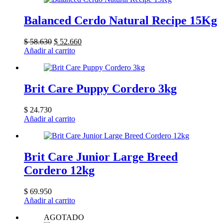
Balanced Cerdo Natural Recipe 15Kg
El
El
$
58.630
$
52.660
precio
precio
Añadir al carrito
original
actual
era:
es:
$ 58.630.
$ 52.660.
Brit Care Puppy Cordero 3kg
$
24.730
Añadir al carrito
Brit Care Junior Large Breed
Cordero 12kg
$
69.950
Añadir al carrito
AGOTADO