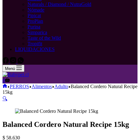
Naturals / Diamond / NutraGold
Nómade
Pipicat
ProPlan
Purina
Simparica
Taste of the Wild
Tropifit
LIQUIDACIONES
Menú
Carro
0
de
Inicio
PERROS
Alimentos
Adulto
Balanced Cordero Natural Recipe
compra
15kg
🔍
Balanced Cordero Natural Recipe 15kg
$
58.630