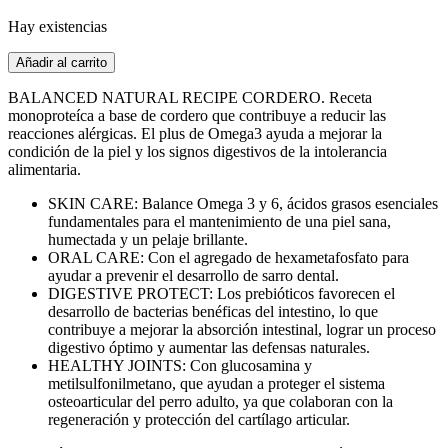
Hay existencias
Balanced
Añadir al carrito
Cordero
Natural
BALANCED NATURAL RECIPE CORDERO. Receta
Recipe
monoproteíca a base de cordero que contribuye a reducir las
15kg
reacciones alérgicas. El plus de Omega3 ayuda a mejorar la
cantidad
condición de la piel y los signos digestivos de la intolerancia
alimentaria.
SKIN CARE: Balance Omega 3 y 6, ácidos grasos esenciales
fundamentales para el mantenimiento de una piel sana,
humectada y un pelaje brillante.
ORAL CARE: Con el agregado de hexametafosfato para
ayudar a prevenir el desarrollo de sarro dental.
DIGESTIVE PROTECT: Los prebióticos favorecen el
desarrollo de bacterias benéficas del intestino, lo que
contribuye a mejorar la absorción intestinal, lograr un proceso
digestivo óptimo y aumentar las defensas naturales.
HEALTHY JOINTS: Con glucosamina y
metilsulfonilmetano, que ayudan a proteger el sistema
osteoarticular del perro adulto, ya que colaboran con la
regeneración y protección del cartílago articular.