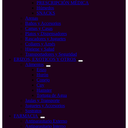
PRESCRIPCIÓN MÉDICA
Húmedos
SNACKS
Arenas
Baños y Accesorios
Camas y Casas
Platos y Dispensadores
Rascadores y Juguetes
Collares y Arnés
Higiene y Salud
Transportadores y Seguridad
ERIZOS, EXOTICOS Y OTROS
Alimentos
Erizo
Hurón
Conejo
Cuy
Hamster
Tortuga de Agua
Jaulas y Transporte
Juguetes y Accesorios
Sustratos
FARMACIA
Antiparasitario Externo
Antiparasitario Interno