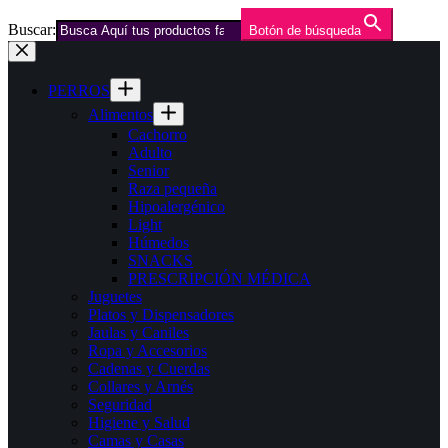
Buscar:
Botón de búsqueda
Saltar
al
contenido
PERROS
Alimentos
Cachorro
Adulto
Senior
Raza pequeña
Hipoalergénico
Light
Húmedos
SNACKS
PRESCRIPCIÓN MÉDICA
Juguetes
Platos y Dispensadores
Jaulas y Caniles
Ropa y Accesorios
Cadenas y Cuerdas
Collares y Arnés
Seguridad
Higiene y Salud
Camas y Casas