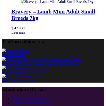
Bravery – Lamb Mini Adult Small
Breeds 7kg
$
47.430
Leer más
Tendencia ahora
Collar Isabelino
Collar pañoleta gato o razas pequeñas talla S 32 cm
Set mamadera mascota 120ml
Pollo con sonido 17cm
Información al Cliente
Política de Privacidad
Despachos y Devoluciones