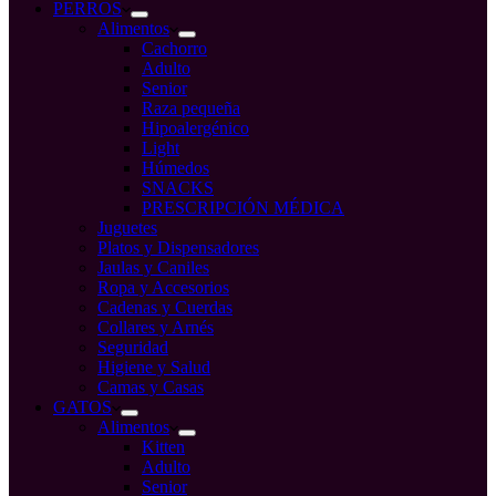
compra
PERROS
Alimentos
Cachorro
Adulto
Senior
Raza pequeña
Hipoalergénico
Light
Húmedos
SNACKS
PRESCRIPCIÓN MÉDICA
Juguetes
Platos y Dispensadores
Jaulas y Caniles
Ropa y Accesorios
Cadenas y Cuerdas
Collares y Arnés
Seguridad
Higiene y Salud
Camas y Casas
GATOS
Alimentos
Kitten
Adulto
Senior