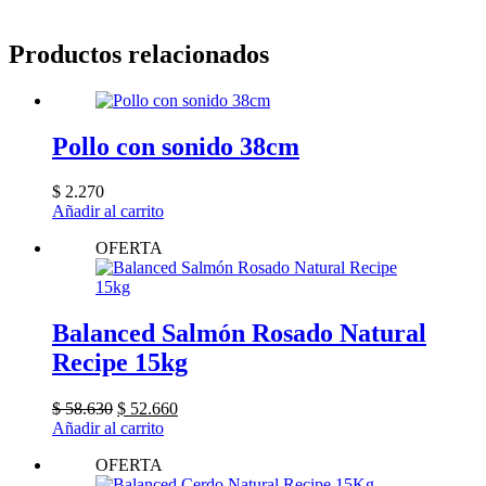
Productos relacionados
Pollo con sonido 38cm
$
2.270
Añadir al carrito
OFERTA
Balanced Salmón Rosado Natural
Recipe 15kg
El
El
$
58.630
$
52.660
precio
precio
Añadir al carrito
original
actual
OFERTA
era:
es:
$ 58.630.
$ 52.660.