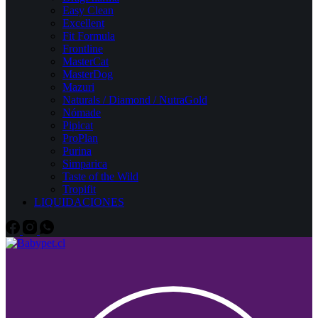
Easy Clean
Excellent
Fit Formula
Frontline
MasterCat
MasterDog
Mazuri
Naturals / Diamond / NutraGold
Nómade
Pipicat
ProPlan
Purina
Simparica
Taste of the Wild
Tropifit
LIQUIDACIONES