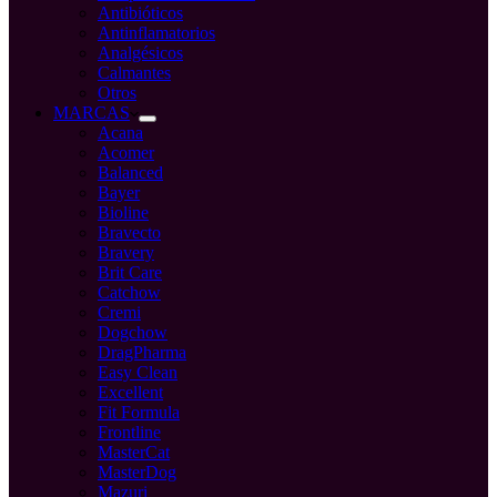
Antibióticos
Antinflamatorios
Analgésicos
Calmantes
Otros
MARCAS
Acana
Acomer
Balanced
Bayer
Bioline
Bravecto
Bravery
Brit Care
Catchow
Cremi
Dogchow
DragPharma
Easy Clean
Excellent
Fit Formula
Frontline
MasterCat
MasterDog
Mazuri