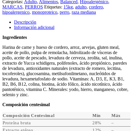
Categorías:
Adulto
,
Alimentos
,
Balanced
,
Hipoalergénico
,
MARCAS
,
PERROS
Etiquetas:
15kg
,
adulto
,
cordero
,
hipoalergenico
,
monoproteico
,
perro
,
raza mediana
Descripción
Información adicional
Ingredientes
Harina de carne y hueso de cordero, arroz, arvejas, gluten meal,
aceite de pollo, pulpa de remolacha, hidrolizado de vísceras de
pollo, aceite de pescado, levadura de cerveza, zeolita, sal, inulina,
extracto de Yucca schidigera, polifenoles, ácido propiónico, paredes
de levadura, antioxidantes naturales (extracto de romero, lecitina,
tocoferoles), glucosamina, metilsufonilmetano, nucleótidos de
levadura, hexametafosfato de sodio. Vitaminas: A, D3, E, K3, B1,
B2, B6, B12, colina, biotina, ácido fólico, ácido nicotínico, ácido
pantoténico, vitamina C. Minerales: yodo, hierro, manganeso, cobre,
selenio y zinc.
Composición centesimal
Composición Centesimal
Mín
Máx
Proteína bruta
28%
–
Extracto etéreo
12%
–