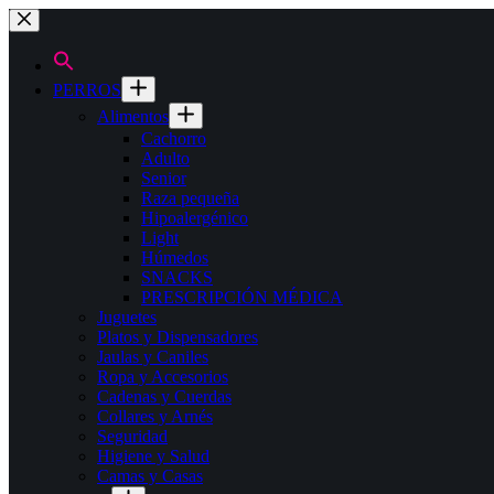
Saltar
al
contenido
PERROS
Alimentos
Cachorro
Adulto
Senior
Raza pequeña
Hipoalergénico
Light
Húmedos
SNACKS
PRESCRIPCIÓN MÉDICA
Juguetes
Platos y Dispensadores
Jaulas y Caniles
Ropa y Accesorios
Cadenas y Cuerdas
Collares y Arnés
Seguridad
Higiene y Salud
Camas y Casas