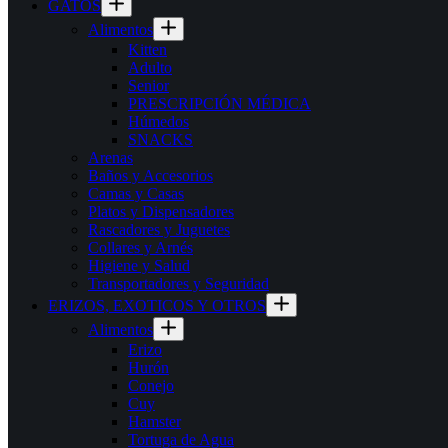
GATOS
Alimentos
Kitten
Adulto
Senior
PRESCRIPCIÓN MÉDICA
Húmedos
SNACKS
Arenas
Baños y Accesorios
Camas y Casas
Platos y Dispensadores
Rascadores y Juguetes
Collares y Arnés
Higiene y Salud
Transportadores y Seguridad
ERIZOS, EXOTICOS Y OTROS
Alimentos
Erizo
Hurón
Conejo
Cuy
Hamster
Tortuga de Agua