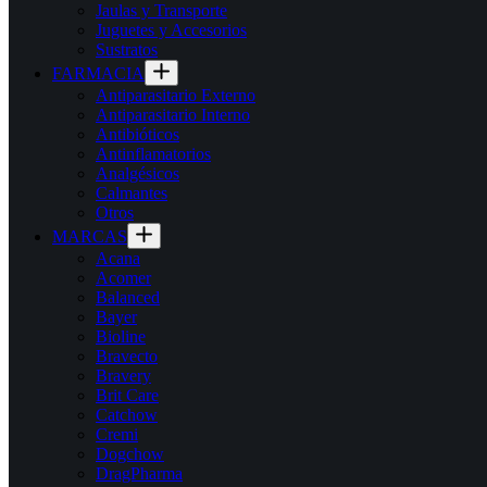
Jaulas y Transporte
Juguetes y Accesorios
Sustratos
FARMACIA
Antiparasitario Externo
Antiparasitario Interno
Antibióticos
Antinflamatorios
Analgésicos
Calmantes
Otros
MARCAS
Acana
Acomer
Balanced
Bayer
Bioline
Bravecto
Bravery
Brit Care
Catchow
Cremi
Dogchow
DragPharma