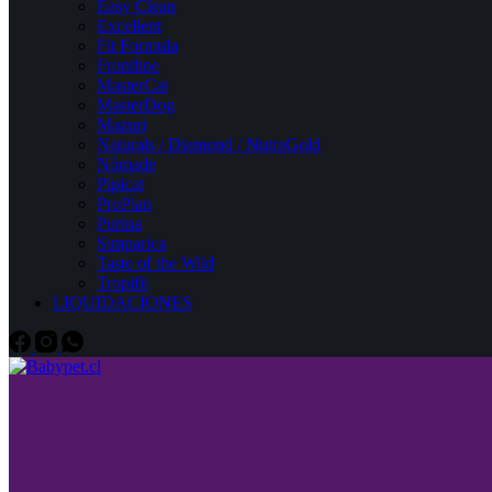
Easy Clean
Excellent
Fit Formula
Frontline
MasterCat
MasterDog
Mazuri
Naturals / Diamond / NutraGold
Nómade
Pipicat
ProPlan
Purina
Simparica
Taste of the Wild
Tropifit
LIQUIDACIONES