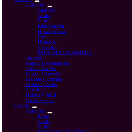
Alimentos
Cachorro
Adulto
Senior
Raza pequeña
Hipoalergénico
Light
Húmedos
SNACKS
PRESCRIPCIÓN MÉDICA
Juguetes
Platos y Dispensadores
Jaulas y Caniles
Ropa y Accesorios
Cadenas y Cuerdas
Collares y Arnés
Seguridad
Higiene y Salud
Camas y Casas
GATOS
Alimentos
Kitten
Adulto
Senior