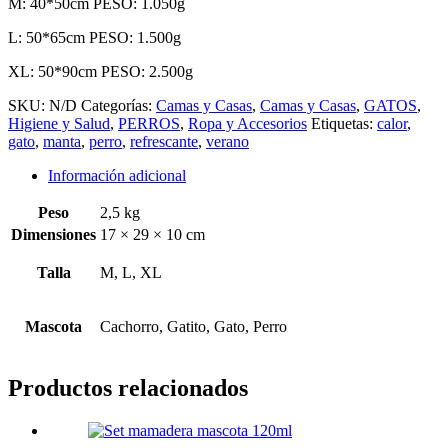
M: 40*50cm PESO: 1.050g
L: 50*65cm PESO: 1.500g
XL: 50*90cm PESO: 2.500g
SKU:
N/D
Categorías:
Camas y Casas
,
Camas y Casas
,
GATOS
,
Higiene y Salud
,
PERROS
,
Ropa y Accesorios
Etiquetas:
calor
,
gato
,
manta
,
perro
,
refrescante
,
verano
Información adicional
Peso
2,5 kg
Dimensiones
17 × 29 × 10 cm
Talla
M, L, XL
Mascota
Cachorro, Gatito, Gato, Perro
Productos relacionados