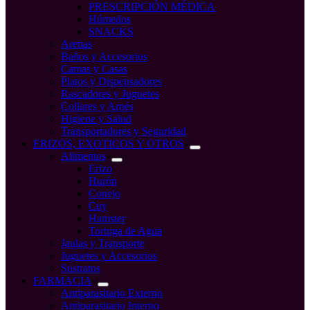
PRESCRIPCIÓN MÉDICA
Húmedos
SNACKS
Arenas
Baños y Accesorios
Camas y Casas
Platos y Dispensadores
Rascadores y Juguetes
Collares y Arnés
Higiene y Salud
Transportadores y Seguridad
ERIZOS, EXOTICOS Y OTROS
Alimentos
Erizo
Hurón
Conejo
Cuy
Hamster
Tortuga de Agua
Jaulas y Transporte
Juguetes y Accesorios
Sustratos
FARMACIA
Antiparasitario Externo
Antiparasitario Interno