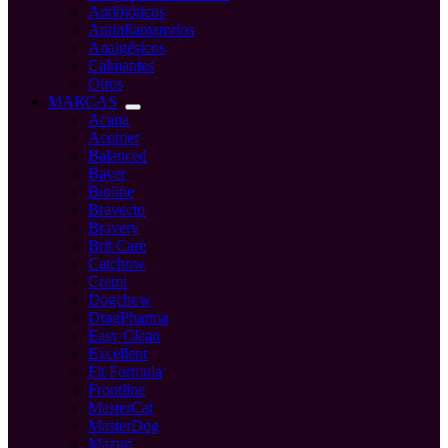
Antibióticos
Antinflamatorios
Analgésicos
Calmantes
Otros
MARCAS
Acana
Acomer
Balanced
Bayer
Bioline
Bravecto
Bravery
Brit Care
Catchow
Cremi
Dogchow
DragPharma
Easy Clean
Excellent
Fit Formula
Frontline
MasterCat
MasterDog
Mazuri