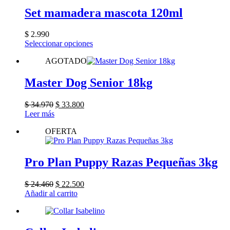
Set mamadera mascota 120ml
$
2.990
Este
Seleccionar opciones
producto
AGOTADO
tiene
múltiples
variantes.
Master Dog Senior 18kg
Las
opciones
El
El
$
34.970
$
33.800
se
precio
precio
Leer más
pueden
original
actual
elegir
OFERTA
era:
es:
en
$ 34.970.
$ 33.800.
la
página
Pro Plan Puppy Razas Pequeñas 3kg
de
producto
El
El
$
24.460
$
22.500
precio
precio
Añadir al carrito
original
actual
era:
es:
$ 24.460.
$ 22.500.