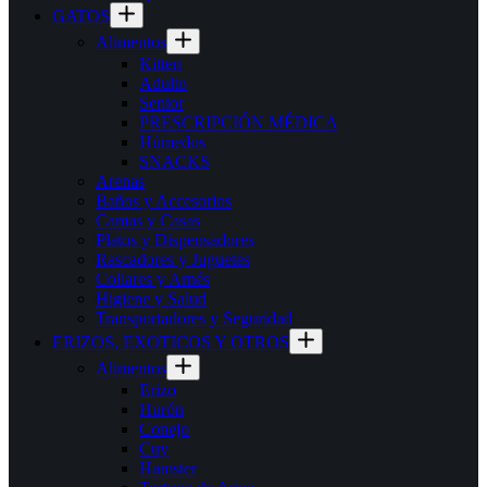
GATOS
Alimentos
Kitten
Adulto
Senior
PRESCRIPCIÓN MÉDICA
Húmedos
SNACKS
Arenas
Baños y Accesorios
Camas y Casas
Platos y Dispensadores
Rascadores y Juguetes
Collares y Arnés
Higiene y Salud
Transportadores y Seguridad
ERIZOS, EXOTICOS Y OTROS
Alimentos
Erizo
Hurón
Conejo
Cuy
Hamster