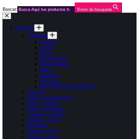
Buscar:
Botón de búsqueda
Saltar
al
contenido
PERROS
Alimentos
Cachorro
Adulto
Senior
Raza pequeña
Hipoalergénico
Light
Húmedos
SNACKS
PRESCRIPCIÓN MÉDICA
Juguetes
Platos y Dispensadores
Jaulas y Caniles
Ropa y Accesorios
Cadenas y Cuerdas
Collares y Arnés
Seguridad
Higiene y Salud
Camas y Casas