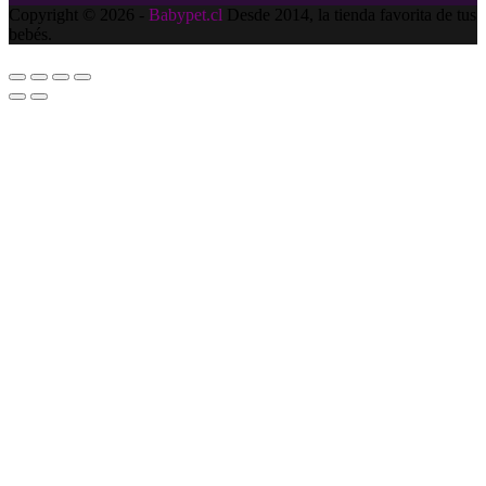
Copyright © 2026 -
Babypet.cl
Desde 2014, la tienda favorita de tus
bebés.