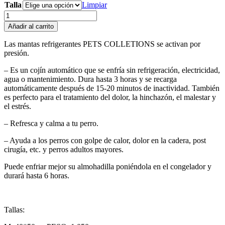
Talla
precios:
Limpiar
desde
Manta
$ 6.280
Refrescante
Añadir al carrito
hasta
cantidad
$ 13.520
Las mantas refrigerantes PETS COLLETIONS se activan por
presión.
– Es un cojín automático que se enfría sin refrigeración, electricidad,
agua o mantenimiento. Dura hasta 3 horas y se recarga
automáticamente después de 15‐20 minutos de inactividad. También
es perfecto para el tratamiento del dolor, la hinchazón, el malestar y
el estrés.
– Refresca y calma a tu perro.
– Ayuda a los perros con golpe de calor, dolor en la cadera, post
cirugía, etc. y perros adultos mayores.
Puede enfriar mejor su almohadilla poniéndola en el congelador y
durará hasta 6 horas.
Tallas: