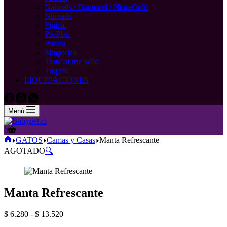
Naturals / Diamond / NutraGold
Nómade
Pipicat
ProPlan
Purina
Simparica
Taste of the Wild
Tropifit
LIQUIDACIONES
Menú
Carro
0
de
Inicio
GATOS
Camas y Casas
Manta Refrescante
compra
AGOTADO
🔍
Manta Refrescante
Rango
$
6.280
-
$
13.520
de