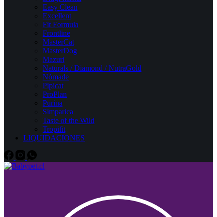
Easy Clean
Excellent
Fit Formula
Frontline
MasterCat
MasterDog
Mazuri
Naturals / Diamond / NutraGold
Nómade
Pipicat
ProPlan
Purina
Simparica
Taste of the Wild
Tropifit
LIQUIDACIONES