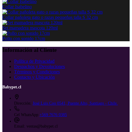
Collar Isabelino
Collar pañoleta gato o razas pequeñas talla S 32 cm
Set mamadera mascota 120ml
Pollo con sonido 17cm
Información al Cliente
Política de Privacidad
Despachos y Devoluciones
Términos y Condiciones
Contacto y Ubicación
Babypet.cl
Dirección:
José Luis Coo 0541, Puente Alto, Santiago - Chile.
Cel WhatsApp
+569 7676 0385
Email:
ventas@babypet.cl