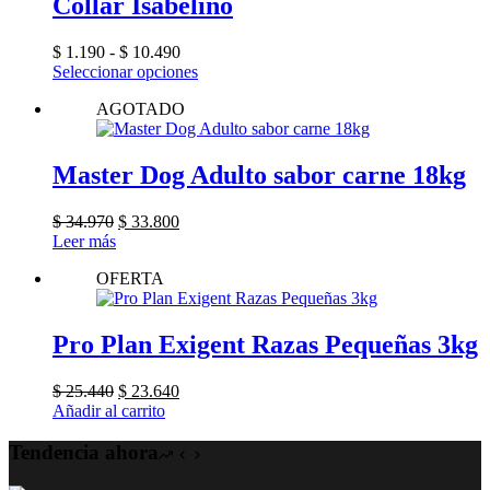
Collar Isabelino
Rango
$
1.190
-
$
10.490
de
Este
Seleccionar opciones
precios:
producto
AGOTADO
desde
tiene
$ 1.190
múltiples
hasta
variantes.
$ 10.490
Las
Master Dog Adulto sabor carne 18kg
opciones
se
El
El
$
34.970
$
33.800
pueden
precio
precio
Leer más
elegir
original
actual
en
OFERTA
era:
es:
la
$ 34.970.
$ 33.800.
página
de
Pro Plan Exigent Razas Pequeñas 3kg
producto
El
El
$
25.440
$
23.640
precio
precio
Añadir al carrito
original
actual
era:
es:
Tendencia ahora
$ 25.440.
$ 23.640.