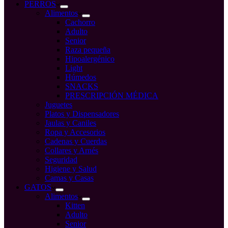
compra
PERROS
Alimentos
Cachorro
Adulto
Senior
Raza pequeña
Hipoalergénico
Light
Húmedos
SNACKS
PRESCRIPCIÓN MÉDICA
Juguetes
Platos y Dispensadores
Jaulas y Caniles
Ropa y Accesorios
Cadenas y Cuerdas
Collares y Arnés
Seguridad
Higiene y Salud
Camas y Casas
GATOS
Alimentos
Kitten
Adulto
Senior