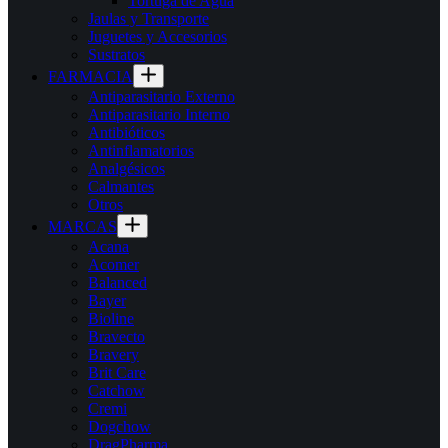
Tortuga de Agua
Jaulas y Transporte
Juguetes y Accesorios
Sustratos
FARMACIA
Antiparasitario Externo
Antiparasitario Interno
Antibióticos
Antinflamatorios
Analgésicos
Calmantes
Otros
MARCAS
Acana
Acomer
Balanced
Bayer
Bioline
Bravecto
Bravery
Brit Care
Catchow
Cremi
Dogchow
DragPharma