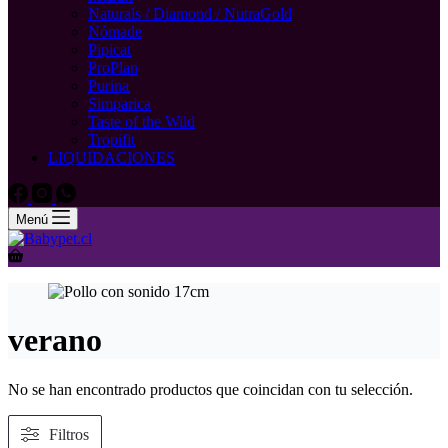
Naturals / Diamond / NutraGold
Nómade
Pipicat
ProPlan
Purina
Simparica
Taste of the Wild
Tropifit
LIQUIDACIONES
Menú
Carro
de
compra
verano
No se han encontrado productos que coincidan con tu selección.
Filtros