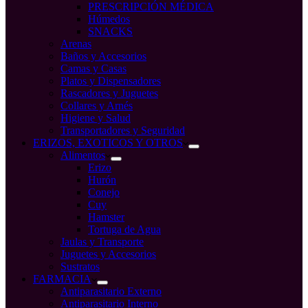
PRESCRIPCIÓN MÉDICA
Húmedos
SNACKS
Arenas
Baños y Accesorios
Camas y Casas
Platos y Dispensadores
Rascadores y Juguetes
Collares y Arnés
Higiene y Salud
Transportadores y Seguridad
ERIZOS, EXOTICOS Y OTROS
Alimentos
Erizo
Hurón
Conejo
Cuy
Hamster
Tortuga de Agua
Jaulas y Transporte
Juguetes y Accesorios
Sustratos
FARMACIA
Antiparasitario Externo
Antiparasitario Interno