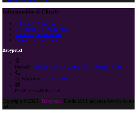
Información al Cliente
Política de Privacidad
Despachos y Devoluciones
Términos y Condiciones
Contacto y Ubicación
Babypet.cl
Dirección:
José Luis Coo 0541, Puente Alto, Santiago - Chile.
Cel WhatsApp
+569 7676 0385
Email:
ventas@babypet.cl
Copyright © 2026 -
Babypet.cl
Desde 2014, la tienda favorita de tus
bebés.