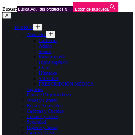
Buscar:
Botón de búsqueda
Saltar
al
contenido
PERROS
Alimentos
Cachorro
Adulto
Senior
Raza pequeña
Hipoalergénico
Light
Húmedos
SNACKS
PRESCRIPCIÓN MÉDICA
Juguetes
Platos y Dispensadores
Jaulas y Caniles
Ropa y Accesorios
Cadenas y Cuerdas
Collares y Arnés
Seguridad
Higiene y Salud
Camas y Casas