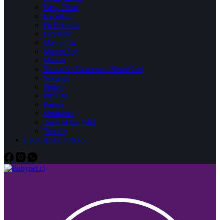
Easy Clean
Excellent
Fit Formula
Frontline
MasterCat
MasterDog
Mazuri
Naturals / Diamond / NutraGold
Nómade
Pipicat
ProPlan
Purina
Simparica
Taste of the Wild
Tropifit
LIQUIDACIONES