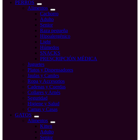
compra
PERROS
Alimentos
Cachorro
Adulto
Senior
Raza pequeña
Hipoalergénico
Light
Húmedos
SNACKS
PRESCRIPCIÓN MÉDICA
Juguetes
Platos y Dispensadores
Jaulas y Caniles
Ropa y Accesorios
Cadenas y Cuerdas
Collares y Arnés
Seguridad
Higiene y Salud
Camas y Casas
GATOS
Alimentos
Kitten
Adulto
Senior