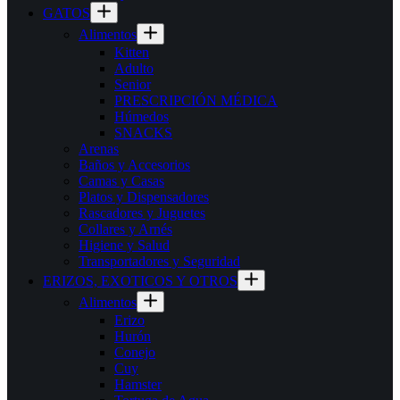
GATOS
Alimentos
Kitten
Adulto
Senior
PRESCRIPCIÓN MÉDICA
Húmedos
SNACKS
Arenas
Baños y Accesorios
Camas y Casas
Platos y Dispensadores
Rascadores y Juguetes
Collares y Arnés
Higiene y Salud
Transportadores y Seguridad
ERIZOS, EXOTICOS Y OTROS
Alimentos
Erizo
Hurón
Conejo
Cuy
Hamster