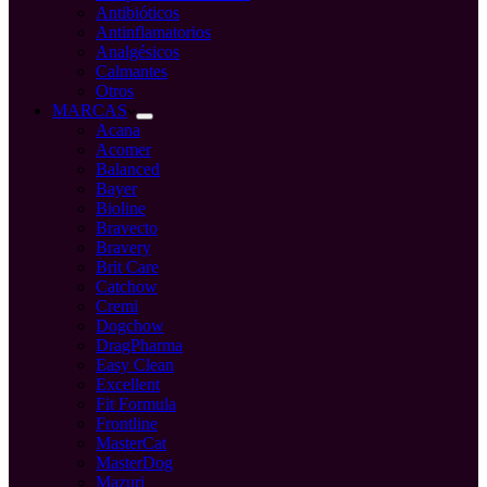
Antibióticos
Antinflamatorios
Analgésicos
Calmantes
Otros
MARCAS
Acana
Acomer
Balanced
Bayer
Bioline
Bravecto
Bravery
Brit Care
Catchow
Cremi
Dogchow
DragPharma
Easy Clean
Excellent
Fit Formula
Frontline
MasterCat
MasterDog
Mazuri