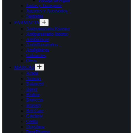
Tortuga de Agua
Jaulas y Transporte
Juguetes y Accesorios
Sustratos
FARMACIA
Antiparasitario Externo
Antiparasitario Interno
Antibióticos
Antinflamatorios
Analgésicos
Calmantes
Otros
MARCAS
Acana
Acomer
Balanced
Bayer
Bioline
Bravecto
Bravery
Brit Care
Catchow
Cremi
Dogchow
DragPharma