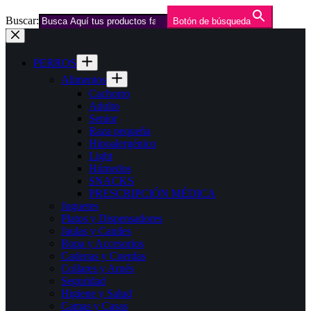
Buscar:
Botón de búsqueda
Saltar
al
contenido
PERROS
Alimentos
Cachorro
Adulto
Senior
Raza pequeña
Hipoalergénico
Light
Húmedos
SNACKS
PRESCRIPCIÓN MÉDICA
Juguetes
Platos y Dispensadores
Jaulas y Caniles
Ropa y Accesorios
Cadenas y Cuerdas
Collares y Arnés
Seguridad
Higiene y Salud
Camas y Casas