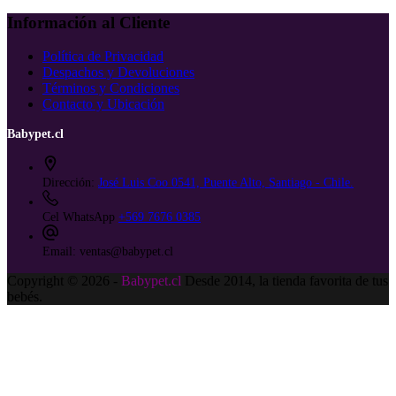
Información al Cliente
Política de Privacidad
Despachos y Devoluciones
Términos y Condiciones
Contacto y Ubicación
Babypet.cl
Dirección:
José Luis Coo 0541, Puente Alto, Santiago - Chile.
Cel WhatsApp
+569 7676 0385
Email:
ventas@babypet.cl
Copyright © 2026 -
Babypet.cl
Desde 2014, la tienda favorita de tus
bebés.