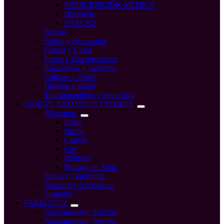
PRESCRIPCIÓN MÉDICA
Húmedos
SNACKS
Arenas
Baños y Accesorios
Camas y Casas
Platos y Dispensadores
Rascadores y Juguetes
Collares y Arnés
Higiene y Salud
Transportadores y Seguridad
ERIZOS, EXOTICOS Y OTROS
Alimentos
Erizo
Hurón
Conejo
Cuy
Hamster
Tortuga de Agua
Jaulas y Transporte
Juguetes y Accesorios
Sustratos
FARMACIA
Antiparasitario Externo
Antiparasitario Interno