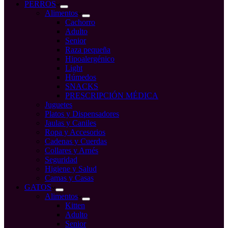
compra
PERROS
Alimentos
Cachorro
Adulto
Senior
Raza pequeña
Hipoalergénico
Light
Húmedos
SNACKS
PRESCRIPCIÓN MÉDICA
Juguetes
Platos y Dispensadores
Jaulas y Caniles
Ropa y Accesorios
Cadenas y Cuerdas
Collares y Arnés
Seguridad
Higiene y Salud
Camas y Casas
GATOS
Alimentos
Kitten
Adulto
Senior