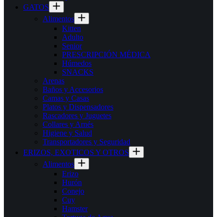
GATOS
Alimentos
Kitten
Adulto
Senior
PRESCRIPCIÓN MÉDICA
Húmedos
SNACKS
Arenas
Baños y Accesorios
Camas y Casas
Platos y Dispensadores
Rascadores y Juguetes
Collares y Arnés
Higiene y Salud
Transportadores y Seguridad
ERIZOS, EXOTICOS Y OTROS
Alimentos
Erizo
Hurón
Conejo
Cuy
Hamster