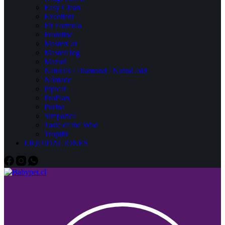
Easy Clean
Excellent
Fit Formula
Frontline
MasterCat
MasterDog
Mazuri
Naturals / Diamond / NutraGold
Nómade
Pipicat
ProPlan
Purina
Simparica
Taste of the Wild
Tropifit
LIQUIDACIONES