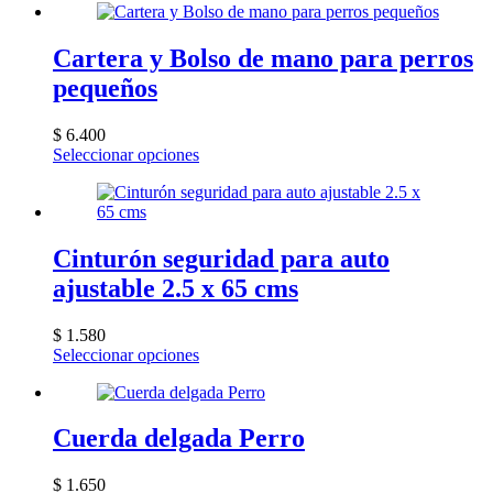
Cartera y Bolso de mano para perros
pequeños
$
6.400
Este
Seleccionar opciones
producto
tiene
múltiples
variantes.
Las
Cinturón seguridad para auto
opciones
ajustable 2.5 x 65 cms
se
pueden
elegir
$
1.580
en
Este
Seleccionar opciones
la
producto
página
tiene
de
múltiples
producto
variantes.
Cuerda delgada Perro
Las
opciones
$
1.650
se