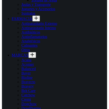
Tortuga de Agua
Jaulas y Transporte
Juguetes y Accesorios
Sustratos
FARMACIA
Antiparasitario Externo
Antiparasitario Interno
Antibióticos
Antinflamatorios
Analgésicos
Calmantes
Otros
MARCAS
Acana
Acomer
Balanced
Bayer
Bioline
Bravecto
Bravery
Brit Care
Catchow
Cremi
Dogchow
DragPharma