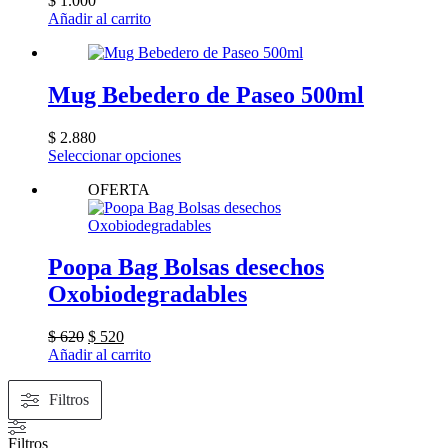
$
1.000
Añadir al carrito
Mug Bebedero de Paseo 500ml
$
2.880
Este
Seleccionar opciones
producto
OFERTA
tiene
múltiples
variantes.
Las
opciones
Poopa Bag Bolsas desechos
se
Oxobiodegradables
pueden
elegir
en
El
El
$
620
$
520
la
precio
precio
Añadir al carrito
página
original
actual
de
era:
es:
Filtros
producto
$ 620.
$ 520.
Filtros