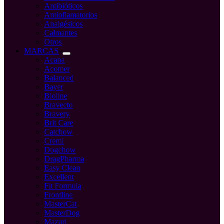
Antibióticos
Antinflamatorios
Analgésicos
Calmantes
Otros
MARCAS
Acana
Acomer
Balanced
Bayer
Bioline
Bravecto
Bravery
Brit Care
Catchow
Cremi
Dogchow
DragPharma
Easy Clean
Excellent
Fit Formula
Frontline
MasterCat
MasterDog
Mazuri