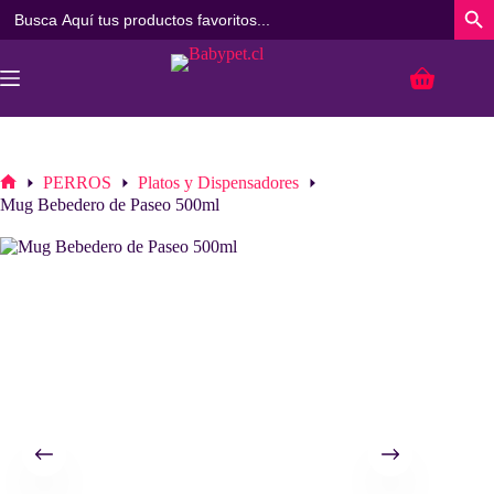
Buscar:
Botó
Saltar
al
Carro
contenido
de
compra
PERROS
Platos y Dispensadores
Inicio
Mug Bebedero de Paseo 500ml