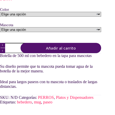
Color
Mascota
Mug
Añadir al carrito
Bebedero
de
Botella de 500 ml con bebedero en la tapa para mascotas
Paseo
500ml
Su diseño permite que tu mascota pueda tomar agua de la
cantidad
botella de la mejor manera.
Ideal para largos paseos con tu mascota o traslados de largas
distancias.
SKU:
N/D
Categorías:
PERROS
,
Platos y Dispensadores
Etiquetas:
bebedero
,
mug
,
paseo