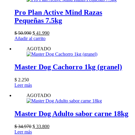
Pro Plan Active Mind Razas
Pequeñas 7.5kg
El
El
$
50.990
$
41.990
precio
precio
Añadir al carrito
original
actual
AGOTADO
era:
es:
$ 50.990.
$ 41.990.
Master Dog Cachorro 1kg (granel)
$
2.250
Leer más
AGOTADO
Master Dog Adulto sabor carne 18kg
El
El
$
34.970
$
33.800
precio
precio
Leer más