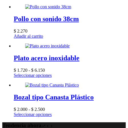
original
actual
era:
es:
$ 34.970.
$ 33.800.
Pollo con sonido 38cm
$
2.270
Añadir al carrito
Plato acero inoxidable
Rango
$
1.720
-
$
6.150
de
Este
Seleccionar opciones
precios:
producto
desde
tiene
$ 1.720
múltiples
hasta
variantes.
Bozal tipo Canasta Plástico
$ 6.150
Las
opciones
Rango
$
2.000
-
$
2.500
se
de
Este
Seleccionar opciones
pueden
precios:
producto
elegir
desde
tiene
Tendencia ahora
en