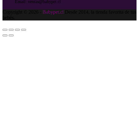
Email:
ventas@babypet.cl
Copyright © 2026 -
Babypet.cl
Desde 2014, la tienda favorita de tus
bebés.