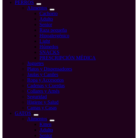
compra
PERROS
Alimentos
Cachorro
Adulto
Senior
Raza pequeña
Hipoalergénico
Light
Húmedos
SNACKS
PRESCRIPCIÓN MÉDICA
Juguetes
Platos y Dispensadores
Jaulas y Caniles
Ropa y Accesorios
Cadenas y Cuerdas
Collares y Arnés
Seguridad
Higiene y Salud
Camas y Casas
GATOS
Alimentos
Kitten
Adulto
Senior