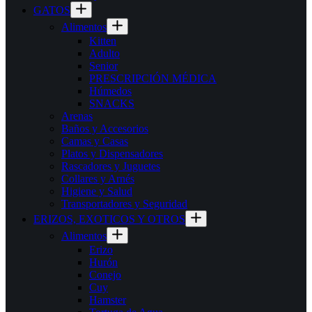
GATOS
Alimentos
Kitten
Adulto
Senior
PRESCRIPCIÓN MÉDICA
Húmedos
SNACKS
Arenas
Baños y Accesorios
Camas y Casas
Platos y Dispensadores
Rascadores y Juguetes
Collares y Arnés
Higiene y Salud
Transportadores y Seguridad
ERIZOS, EXOTICOS Y OTROS
Alimentos
Erizo
Hurón
Conejo
Cuy
Hamster