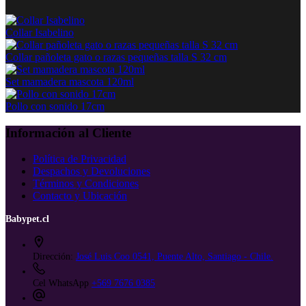
$ 2.000
múltiples
la
hasta
variantes.
página
$ 2.500
Las
Collar Isabelino
de
opciones
producto
se
Collar pañoleta gato o razas pequeñas talla S 32 cm
pueden
elegir
Set mamadera mascota 120ml
en
la
Pollo con sonido 17cm
página
de
Información al Cliente
producto
Política de Privacidad
Despachos y Devoluciones
Términos y Condiciones
Contacto y Ubicación
Babypet.cl
Dirección:
José Luis Coo 0541, Puente Alto, Santiago - Chile.
Cel WhatsApp
+569 7676 0385