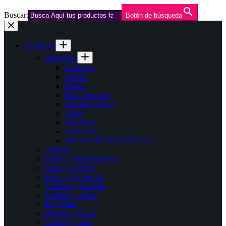
Buscar:
Botón de búsqueda
Saltar
al
contenido
PERROS
Alimentos
Cachorro
Adulto
Senior
Raza pequeña
Hipoalergénico
Light
Húmedos
SNACKS
PRESCRIPCIÓN MÉDICA
Juguetes
Platos y Dispensadores
Jaulas y Caniles
Ropa y Accesorios
Cadenas y Cuerdas
Collares y Arnés
Seguridad
Higiene y Salud
Camas y Casas