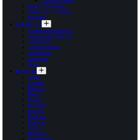
Tortuga de Agua
Jaulas y Transporte
Juguetes y Accesorios
Sustratos
FARMACIA
Antiparasitario Externo
Antiparasitario Interno
Antibióticos
Antinflamatorios
Analgésicos
Calmantes
Otros
MARCAS
Acana
Acomer
Balanced
Bayer
Bioline
Bravecto
Bravery
Brit Care
Catchow
Cremi
Dogchow
DragPharma