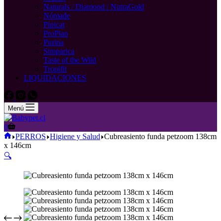
Naturals / Diamond / NutraGold
Nómade
Pipicat
ProPlan
Purina
Simparica
Taste of the Wild
Tropifit
LIQUIDACIONES
Menú
Carro
0
de
Inicio
PERROS
Higiene y Salud
Cubreasiento funda petzoom 138cm
compra
x 146cm
🔍