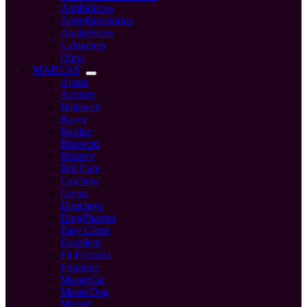
Antibióticos
Antinflamatorios
Analgésicos
Calmantes
Otros
MARCAS
Acana
Acomer
Balanced
Bayer
Bioline
Bravecto
Bravery
Brit Care
Catchow
Cremi
Dogchow
DragPharma
Easy Clean
Excellent
Fit Formula
Frontline
MasterCat
MasterDog
Mazuri