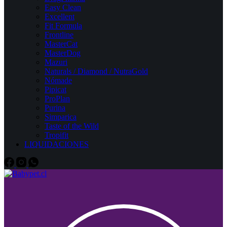
Easy Clean
Excellent
Fit Formula
Frontline
MasterCat
MasterDog
Mazuri
Naturals / Diamond / NutraGold
Nómade
Pipicat
ProPlan
Purina
Simparica
Taste of the Wild
Tropifit
LIQUIDACIONES