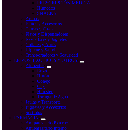
PRESCRIPCIÓN MÉDICA
Húmedos
SNACKS
Arenas
Baños y Accesorios
Camas y Casas
Platos y Dispensadores
Rascadores y Juguetes
Collares y Arnés
Higiene y Salud
Transportadores y Seguridad
ERIZOS, EXOTICOS Y OTROS
Alimentos
Erizo
Hurón
Conejo
Cuy
Hamster
Tortuga de Agua
Jaulas y Transporte
Juguetes y Accesorios
Sustratos
FARMACIA
Antiparasitario Externo
Antiparasitario Interno