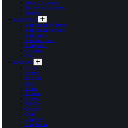
Jaulas y Transporte
Juguetes y Accesorios
Sustratos
FARMACIA
Antiparasitario Externo
Antiparasitario Interno
Antibióticos
Antinflamatorios
Analgésicos
Calmantes
Otros
MARCAS
Acana
Acomer
Balanced
Bayer
Bioline
Bravecto
Bravery
Brit Care
Catchow
Cremi
Dogchow
DragPharma