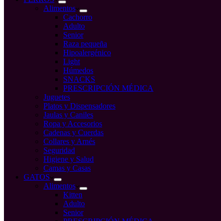
Alimentos
Cachorro
Adulto
Senior
Raza pequeña
Hipoalergénico
Light
Húmedos
SNACKS
PRESCRIPCIÓN MÉDICA
Juguetes
Platos y Dispensadores
Jaulas y Caniles
Ropa y Accesorios
Cadenas y Cuerdas
Collares y Arnés
Seguridad
Higiene y Salud
Camas y Casas
GATOS
Alimentos
Kitten
Adulto
Senior