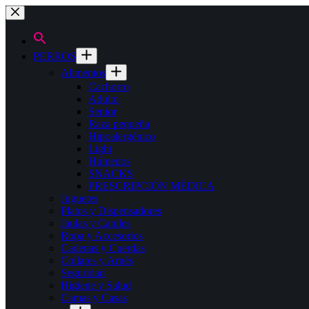
Saltar
al
contenido
PERROS
Alimentos
Cachorro
Adulto
Senior
Raza pequeña
Hipoalergénico
Light
Húmedos
SNACKS
PRESCRIPCIÓN MÉDICA
Juguetes
Platos y Dispensadores
Jaulas y Caniles
Ropa y Accesorios
Cadenas y Cuerdas
Collares y Arnés
Seguridad
Higiene y Salud
Camas y Casas