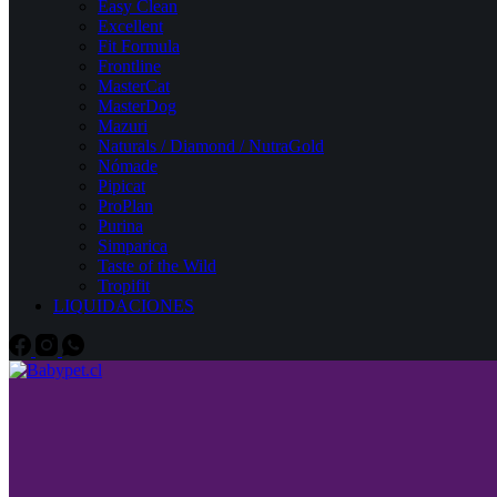
Easy Clean
Excellent
Fit Formula
Frontline
MasterCat
MasterDog
Mazuri
Naturals / Diamond / NutraGold
Nómade
Pipicat
ProPlan
Purina
Simparica
Taste of the Wild
Tropifit
LIQUIDACIONES