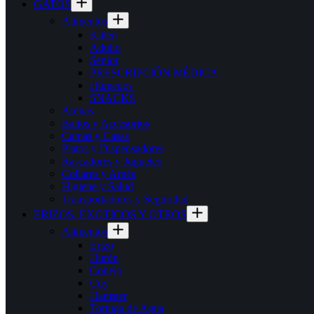
GATOS
Alimentos
Kitten
Adulto
Senior
PRESCRIPCIÓN MÉDICA
Húmedos
SNACKS
Arenas
Baños y Accesorios
Camas y Casas
Platos y Dispensadores
Rascadores y Juguetes
Collares y Arnés
Higiene y Salud
Transportadores y Seguridad
ERIZOS, EXOTICOS Y OTROS
Alimentos
Erizo
Hurón
Conejo
Cuy
Hamster
Tortuga de Agua