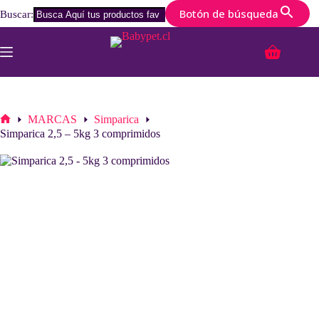
Botón de búsqueda
Buscar:
Saltar
al
Carro
contenido
de
compra
MARCAS
Simparica
Inicio
Simparica 2,5 – 5kg 3 comprimidos