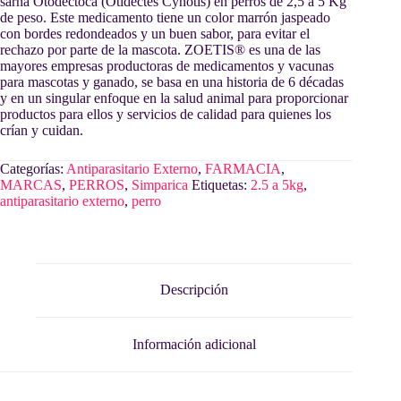
sarna Otodéctoca (Otidectes Cynotis) en perros de 2,5 a 5 Kg
de peso. Este medicamento tiene un color marrón jaspeado
con bordes redondeados y un buen sabor, para evitar el
rechazo por parte de la mascota. ZOETIS® es una de las
mayores empresas productoras de medicamentos y vacunas
para mascotas y ganado, se basa en una historia de 6 décadas
y en un singular enfoque en la salud animal para proporcionar
productos para ellos y servicios de calidad para quienes los
crían y cuidan.
Categorías:
Antiparasitario Externo
,
FARMACIA
,
MARCAS
,
PERROS
,
Simparica
Etiquetas:
2.5 a 5kg
,
antiparasitario externo
,
perro
Descripción
Información adicional