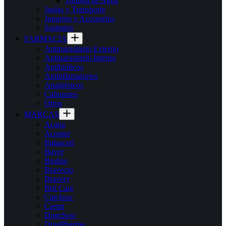
Tortuga de Agua
Jaulas y Transporte
Juguetes y Accesorios
Sustratos
FARMACIA
Antiparasitario Externo
Antiparasitario Interno
Antibióticos
Antinflamatorios
Analgésicos
Calmantes
Otros
MARCAS
Acana
Acomer
Balanced
Bayer
Bioline
Bravecto
Bravery
Brit Care
Catchow
Cremi
Dogchow
DragPharma