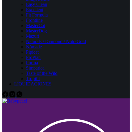
Easy Clean
Excellent
Fit Formula
Frontline
MasterCat
MasterDog
Mazuri
Naturals / Diamond / NutraGold
Nómade
Pipicat
ProPlan
Purina
Simparica
Taste of the Wild
Tropifit
LIQUIDACIONES