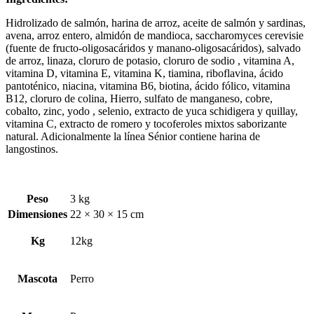
Hidrolizado de salmón, harina de arroz, aceite de salmón y sardinas,
avena, arroz entero, almidón de mandioca, saccharomyces cerevisie
(fuente de fructo-oligosacáridos y manano-oligosacáridos), salvado
de arroz, linaza, cloruro de potasio, cloruro de sodio , vitamina A,
vitamina D, vitamina E, vitamina K, tiamina, riboflavina, ácido
pantoténico, niacina, vitamina B6, biotina, ácido fólico, vitamina
B12, cloruro de colina, Hierro, sulfato de manganeso, cobre,
cobalto, zinc, yodo , selenio, extracto de yuca schidigera y quillay,
vitamina C, extracto de romero y tocoferoles mixtos saborizante
natural. Adicionalmente la línea Sénior contiene harina de
langostinos.
Peso
3 kg
Dimensiones
22 × 30 × 15 cm
Kg
12kg
Mascota
Perro