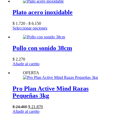
Plato acero inoxidable
Rango
$
1.720
-
$
6.150
de
Este
Seleccionar opciones
precios:
producto
desde
tiene
$ 1.720
múltiples
hasta
variantes.
Pollo con sonido 38cm
$ 6.150
Las
opciones
$
2.270
se
Añadir al carrito
pueden
elegir
OFERTA
en
la
página
Pro Plan Active Mind Razas
de
producto
Pequeñas 3kg
El
El
$
24.460
$
21.870
precio
precio
Añadir al carrito
original
actual