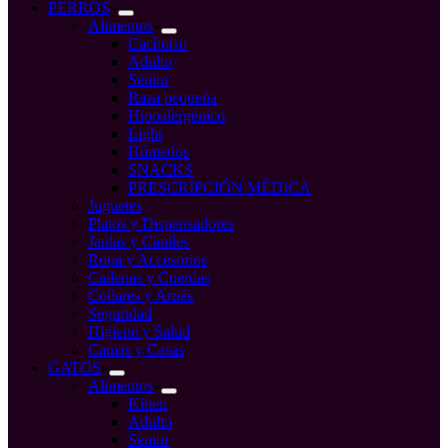
compra
PERROS
Alimentos
Cachorro
Adulto
Senior
Raza pequeña
Hipoalergénico
Light
Húmedos
SNACKS
PRESCRIPCIÓN MÉDICA
Juguetes
Platos y Dispensadores
Jaulas y Caniles
Ropa y Accesorios
Cadenas y Cuerdas
Collares y Arnés
Seguridad
Higiene y Salud
Camas y Casas
GATOS
Alimentos
Kitten
Adulto
Senior