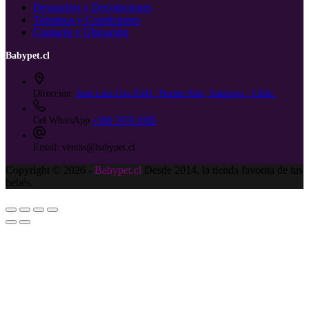
Despachos y Devoluciones
Términos y Condiciones
Contacto y Ubicación
Babypet.cl
Dirección:
José Luis Coo 0541, Puente Alto, Santiago - Chile.
Cel WhatsApp
+569 7676 0385
Email:
ventas@babypet.cl
Copyright © 2026 -
Babypet.cl
Desde 2014, la tienda favorita de tus
bebés.