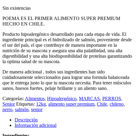
Sin existencias
POEMA ES EL PRIMER ALIMENTO SUPER PREMIUM
HECHO EN CHILE.
Producto hipoalergénico desarrollado para cada etapa de vida. El
ingrediente principal es el hidrolizado de salmón, proveniente desde
el sur del país, el que contribuye de manera importante en la
nutrición de su mascota y asegura una alta palatibidad, una alta
digestibilidad y una alta biodisponibilidad de proteínas garantizando
la optima salud de su mascota.
De manera adicional , todos sus ingredientes han sido
cuidadosamente seleccionados para lograr una formula balanceada
que le entrega justo lo que tu mascota necesita. Para tener músculos
sanos, huesos fuertes, pelaje brillante y un aliento sano.
Categorías:
Alimentos
,
Hipoalergénico
,
MARCAS
,
PERROS
,
Senior
Etiquetas:
12kg
,
alimento super premium
,
Chile
,
chileno
,
perro
,
salmón
,
senior
Descripción
Información adicional
Ingredientes: