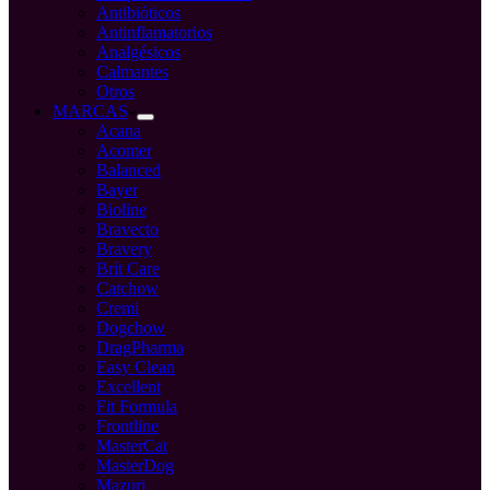
Antibióticos
Antinflamatorios
Analgésicos
Calmantes
Otros
MARCAS
Acana
Acomer
Balanced
Bayer
Bioline
Bravecto
Bravery
Brit Care
Catchow
Cremi
Dogchow
DragPharma
Easy Clean
Excellent
Fit Formula
Frontline
MasterCat
MasterDog
Mazuri