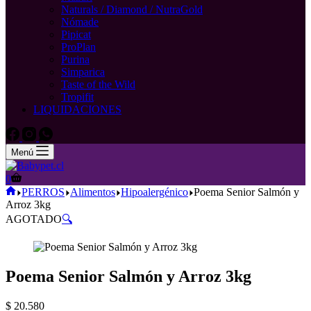
Naturals / Diamond / NutraGold
Nómade
Pipicat
ProPlan
Purina
Simparica
Taste of the Wild
Tropifit
LIQUIDACIONES
Menú
Carro
0
de
Inicio
PERROS
Alimentos
Hipoalergénico
Poema Senior Salmón y
compra
Arroz 3kg
AGOTADO
🔍
Poema Senior Salmón y Arroz 3kg
$
20.580