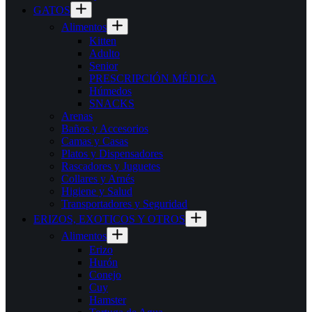
GATOS
Alimentos
Kitten
Adulto
Senior
PRESCRIPCIÓN MÉDICA
Húmedos
SNACKS
Arenas
Baños y Accesorios
Camas y Casas
Platos y Dispensadores
Rascadores y Juguetes
Collares y Arnés
Higiene y Salud
Transportadores y Seguridad
ERIZOS, EXOTICOS Y OTROS
Alimentos
Erizo
Hurón
Conejo
Cuy
Hamster