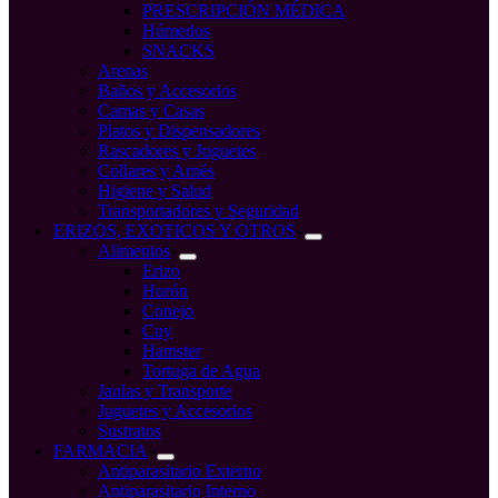
PRESCRIPCIÓN MÉDICA
Húmedos
SNACKS
Arenas
Baños y Accesorios
Camas y Casas
Platos y Dispensadores
Rascadores y Juguetes
Collares y Arnés
Higiene y Salud
Transportadores y Seguridad
ERIZOS, EXOTICOS Y OTROS
Alimentos
Erizo
Hurón
Conejo
Cuy
Hamster
Tortuga de Agua
Jaulas y Transporte
Juguetes y Accesorios
Sustratos
FARMACIA
Antiparasitario Externo
Antiparasitario Interno