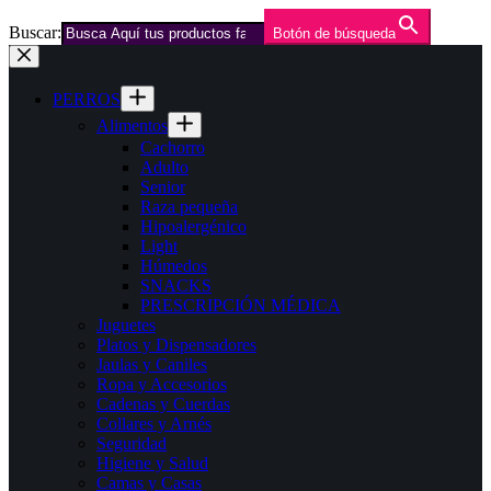
Buscar:
Botón de búsqueda
Saltar
al
contenido
PERROS
Alimentos
Cachorro
Adulto
Senior
Raza pequeña
Hipoalergénico
Light
Húmedos
SNACKS
PRESCRIPCIÓN MÉDICA
Juguetes
Platos y Dispensadores
Jaulas y Caniles
Ropa y Accesorios
Cadenas y Cuerdas
Collares y Arnés
Seguridad
Higiene y Salud
Camas y Casas