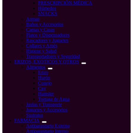
PRESCRIPCIÓN MÉDICA
Húmedos
SNACKS
Arenas
Baños y Accesorios
Camas y Casas
Platos y Dispensadores
Rascadores y Juguetes
Collares y Arnés
Higiene y Salud
Transportadores y Seguridad
ERIZOS, EXOTICOS Y OTROS
Alimentos
Erizo
Hurón
Conejo
Cuy
Hamster
Tortuga de Agua
Jaulas y Transporte
Juguetes y Accesorios
Sustratos
FARMACIA
Antiparasitario Externo
Antiparasitario Interno