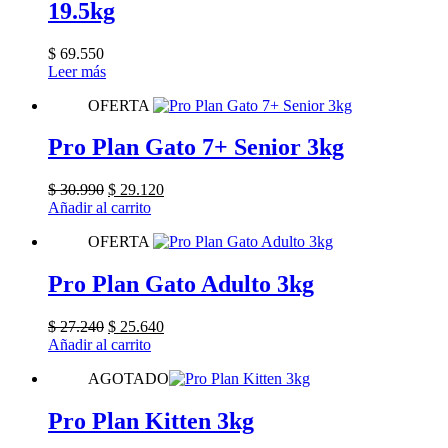
19.5kg
$
69.550
Leer más
OFERTA
Pro Plan Gato 7+ Senior 3kg
El
El
$
30.990
$
29.120
precio
precio
Añadir al carrito
original
actual
OFERTA
era:
es:
$ 30.990.
$ 29.120.
Pro Plan Gato Adulto 3kg
El
El
$
27.240
$
25.640
precio
precio
Añadir al carrito
original
actual
AGOTADO
era:
es:
$ 27.240.
$ 25.640.
Pro Plan Kitten 3kg