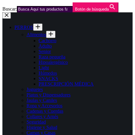
Buscar:
Botón de búsqueda
Saltar
al
contenido
PERROS
Alimentos
Cachorro
Adulto
Senior
Raza pequeña
Hipoalergénico
Light
Húmedos
SNACKS
PRESCRIPCIÓN MÉDICA
Juguetes
Platos y Dispensadores
Jaulas y Caniles
Ropa y Accesorios
Cadenas y Cuerdas
Collares y Arnés
Seguridad
Higiene y Salud
Camas y Casas