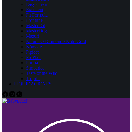
Easy Clean
Excellent
Fit Formula
Frontline
MasterCat
MasterDog
Mazuri
Naturals / Diamond / NutraGold
Nómade
Pipicat
ProPlan
Purina
Simparica
Taste of the Wild
Tropifit
LIQUIDACIONES