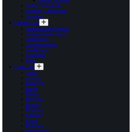
Tortuga de Agua
Jaulas y Transporte
Juguetes y Accesorios
Sustratos
FARMACIA
Antiparasitario Externo
Antiparasitario Interno
Antibióticos
Antinflamatorios
Analgésicos
Calmantes
Otros
MARCAS
Acana
Acomer
Balanced
Bayer
Bioline
Bravecto
Bravery
Brit Care
Catchow
Cremi
Dogchow
DragPharma