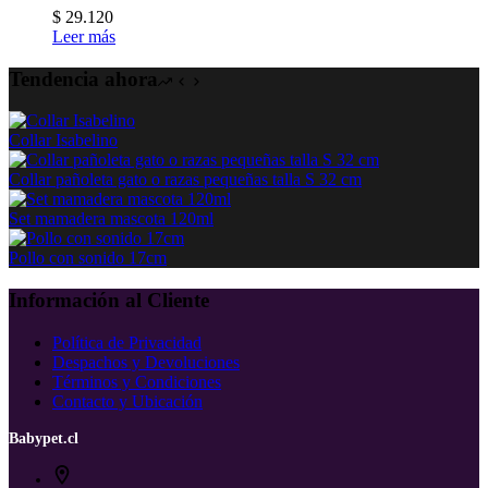
$
29.120
Leer más
Tendencia ahora
Collar Isabelino
Collar pañoleta gato o razas pequeñas talla S 32 cm
Set mamadera mascota 120ml
Pollo con sonido 17cm
Información al Cliente
Política de Privacidad
Despachos y Devoluciones
Términos y Condiciones
Contacto y Ubicación
Babypet.cl