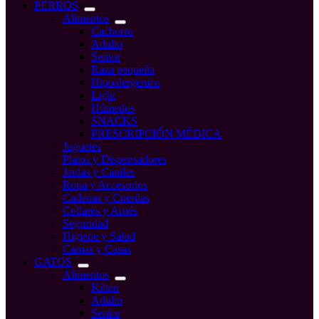
compra
PERROS
Alimentos
Cachorro
Adulto
Senior
Raza pequeña
Hipoalergénico
Light
Húmedos
SNACKS
PRESCRIPCIÓN MÉDICA
Juguetes
Platos y Dispensadores
Jaulas y Caniles
Ropa y Accesorios
Cadenas y Cuerdas
Collares y Arnés
Seguridad
Higiene y Salud
Camas y Casas
GATOS
Alimentos
Kitten
Adulto
Senior