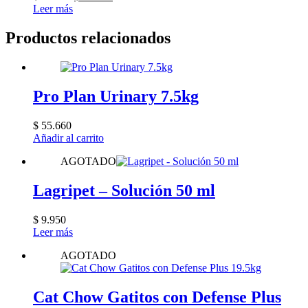
precio
precio
Leer más
original
actual
era:
es:
Productos relacionados
$ 20.840.
$ 17.490.
Pro Plan Urinary 7.5kg
$
55.660
Añadir al carrito
AGOTADO
Lagripet – Solución 50 ml
$
9.950
Leer más
AGOTADO
Cat Chow Gatitos con Defense Plus