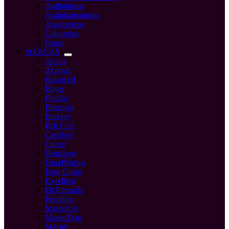
Antibióticos
Antinflamatorios
Analgésicos
Calmantes
Otros
MARCAS
Acana
Acomer
Balanced
Bayer
Bioline
Bravecto
Bravery
Brit Care
Catchow
Cremi
Dogchow
DragPharma
Easy Clean
Excellent
Fit Formula
Frontline
MasterCat
MasterDog
Mazuri