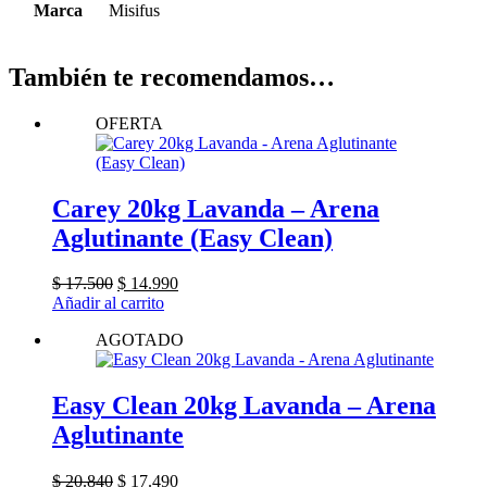
Marca
Misifus
También te recomendamos…
OFERTA
Carey 20kg Lavanda – Arena
Aglutinante (Easy Clean)
El
El
$
17.500
$
14.990
precio
precio
Añadir al carrito
original
actual
AGOTADO
era:
es:
$ 17.500.
$ 14.990.
Easy Clean 20kg Lavanda – Arena
Aglutinante
El
El
$
20.840
$
17.490