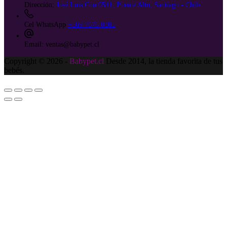
Dirección:
José Luis Coo 0541, Puente Alto, Santiago - Chile.
Cel WhatsApp
+569 7676 0385
Email:
ventas@babypet.cl
Copyright © 2026 -
Babypet.cl
Desde 2014, la tienda favorita de tus
bebés.