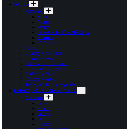
GATOS
Alimentos
Kitten
Adulto
Senior
PRESCRIPCIÓN MÉDICA
Húmedos
SNACKS
Arenas
Baños y Accesorios
Camas y Casas
Platos y Dispensadores
Rascadores y Juguetes
Collares y Arnés
Higiene y Salud
Transportadores y Seguridad
ERIZOS, EXOTICOS Y OTROS
Alimentos
Erizo
Hurón
Conejo
Cuy
Hamster