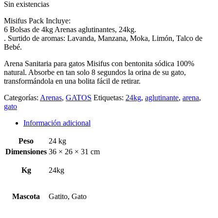
Sin existencias
original
actual
era:
es:
Misifus Pack Incluye:
$ 20.820.
$ 18.990.
6 Bolsas de 4kg Arenas aglutinantes, 24kg.
. Surtido de aromas: Lavanda, Manzana, Moka, Limón, Talco de
Bebé.
Arena Sanitaria para gatos Misifus con bentonita sódica 100%
natural. Absorbe en tan solo 8 segundos la orina de su gato,
transformándola en una bolita fácil de retirar.
Categorías:
Arenas
,
GATOS
Etiquetas:
24kg
,
aglutinante
,
arena
,
gato
Información adicional
Peso
24 kg
Dimensiones
36 × 26 × 31 cm
Kg
24kg
Mascota
Gatito, Gato