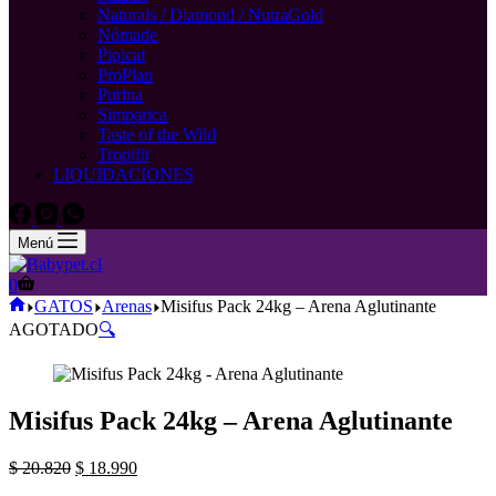
Naturals / Diamond / NutraGold
Nómade
Pipicat
ProPlan
Purina
Simparica
Taste of the Wild
Tropifit
LIQUIDACIONES
Menú
Carro
0
de
Inicio
GATOS
Arenas
Misifus Pack 24kg – Arena Aglutinante
compra
AGOTADO
🔍
Misifus Pack 24kg – Arena Aglutinante
El
El
$
20.820
$
18.990
precio
precio