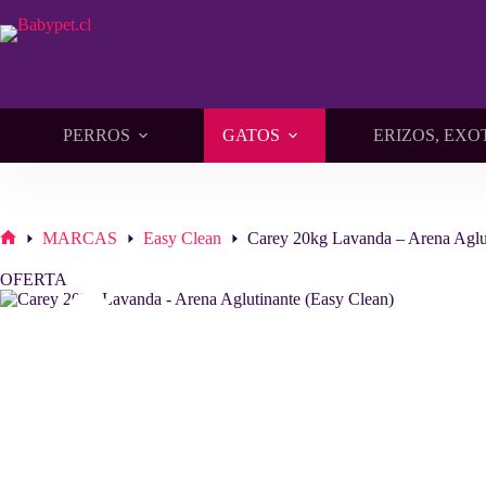
Saltar
al
contenido
PERROS
GATOS
ERIZOS, EXO
MARCAS
Easy Clean
Carey 20kg Lavanda – Arena Aglut
Inicio
OFERTA