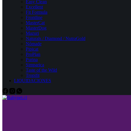
Easy Clean
Excellent
Fit Formula
Frontline
MasterCat
MasterDog
Mazuri
Naturals / Diamond / NutraGold
Nómade
Pipicat
ProPlan
Purina
Simparica
Taste of the Wild
Tropifit
LIQUIDACIONES