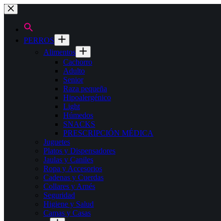
Saltar
al
contenido
PERROS
Alimentos
Cachorro
Adulto
Senior
Raza pequeña
Hipoalergénico
Light
Húmedos
SNACKS
PRESCRIPCIÓN MÉDICA
Juguetes
Platos y Dispensadores
Jaulas y Caniles
Ropa y Accesorios
Cadenas y Cuerdas
Collares y Arnés
Seguridad
Higiene y Salud
Camas y Casas