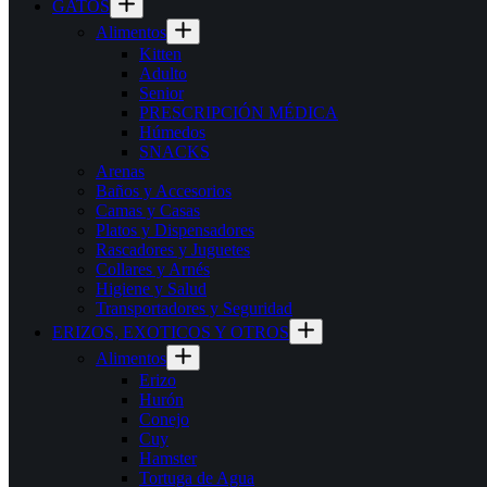
GATOS
Alimentos
Kitten
Adulto
Senior
PRESCRIPCIÓN MÉDICA
Húmedos
SNACKS
Arenas
Baños y Accesorios
Camas y Casas
Platos y Dispensadores
Rascadores y Juguetes
Collares y Arnés
Higiene y Salud
Transportadores y Seguridad
ERIZOS, EXOTICOS Y OTROS
Alimentos
Erizo
Hurón
Conejo
Cuy
Hamster
Tortuga de Agua