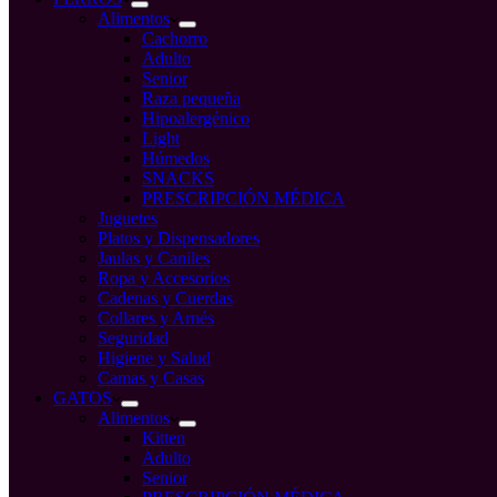
Alimentos
Cachorro
Adulto
Senior
Raza pequeña
Hipoalergénico
Light
Húmedos
SNACKS
PRESCRIPCIÓN MÉDICA
Juguetes
Platos y Dispensadores
Jaulas y Caniles
Ropa y Accesorios
Cadenas y Cuerdas
Collares y Arnés
Seguridad
Higiene y Salud
Camas y Casas
GATOS
Alimentos
Kitten
Adulto
Senior