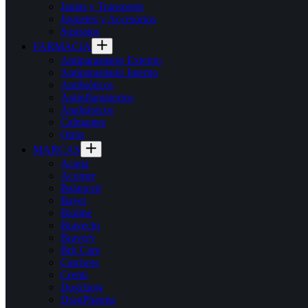
Jaulas y Transporte
Juguetes y Accesorios
Sustratos
FARMACIA
Antiparasitario Externo
Antiparasitario Interno
Antibióticos
Antinflamatorios
Analgésicos
Calmantes
Otros
MARCAS
Acana
Acomer
Balanced
Bayer
Bioline
Bravecto
Bravery
Brit Care
Catchow
Cremi
Dogchow
DragPharma