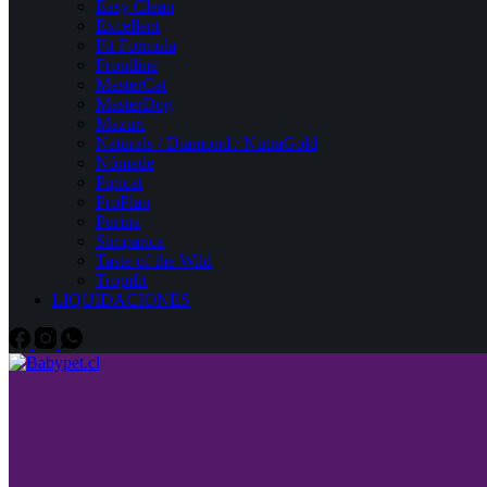
Easy Clean
Excellent
Fit Formula
Frontline
MasterCat
MasterDog
Mazuri
Naturals / Diamond / NutraGold
Nómade
Pipicat
ProPlan
Purina
Simparica
Taste of the Wild
Tropifit
LIQUIDACIONES