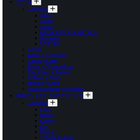
GATOS
Alimentos
Kitten
Adulto
Senior
PRESCRIPCIÓN MÉDICA
Húmedos
SNACKS
Arenas
Baños y Accesorios
Camas y Casas
Platos y Dispensadores
Rascadores y Juguetes
Collares y Arnés
Higiene y Salud
Transportadores y Seguridad
ERIZOS, EXOTICOS Y OTROS
Alimentos
Erizo
Hurón
Conejo
Cuy
Hamster
Tortuga de Agua