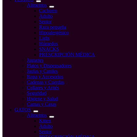
Alimentos
Cachorro
Adulto
Senior
Raza pequeña
Hipoalergénico
Light
Húmedos
SNACKS
PRESCRIPCIÓN MÉDICA
Juguetes
Platos y Dispensadores
Jaulas y Caniles
Ropa y Accesorios
Cadenas y Cuerdas
Collares y Arnés
Seguridad
Higiene y Salud
Camas y Casas
GATOS
Alimentos
Kitten
Adulto
Senior