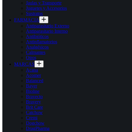
Jaulas y Transporte
Juguetes y Accesorios
Sustratos
FARMACIA
Antiparasitario Externo
Antiparasitario Interno
Antibióticos
Antinflamatorios
Analgésicos
Calmantes
Otros
MARCAS
Acana
Acomer
Balanced
Bayer
Bioline
Bravecto
Bravery
Brit Care
Catchow
Cremi
Dogchow
DragPharma