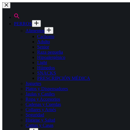
Saltar
al
contenido
PERROS
Alimentos
Cachorro
Adulto
Senior
Raza pequeña
Hipoalergénico
Light
Húmedos
SNACKS
PRESCRIPCIÓN MÉDICA
Juguetes
Platos y Dispensadores
Jaulas y Caniles
Ropa y Accesorios
Cadenas y Cuerdas
Collares y Arnés
Seguridad
Higiene y Salud
Camas y Casas