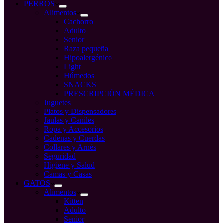
compra
PERROS
Alimentos
Cachorro
Adulto
Senior
Raza pequeña
Hipoalergénico
Light
Húmedos
SNACKS
PRESCRIPCIÓN MÉDICA
Juguetes
Platos y Dispensadores
Jaulas y Caniles
Ropa y Accesorios
Cadenas y Cuerdas
Collares y Arnés
Seguridad
Higiene y Salud
Camas y Casas
GATOS
Alimentos
Kitten
Adulto
Senior