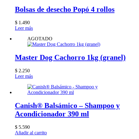
$ 2.000
múltiples
la
hasta
variantes.
Bolsas de desecho Popó 4 rollos
página
$ 2.500
Las
de
opciones
producto
$
1.490
se
Leer más
pueden
elegir
AGOTADO
en
la
página
Master Dog Cachorro 1kg (granel)
de
producto
$
2.250
Leer más
Canish® Balsámico – Shampoo y
Acondicionador 390 ml
$
5.590
Añadir al carrito