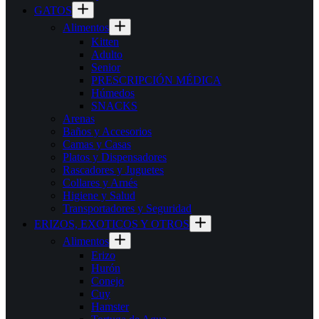
GATOS
Alimentos
Kitten
Adulto
Senior
PRESCRIPCIÓN MÉDICA
Húmedos
SNACKS
Arenas
Baños y Accesorios
Camas y Casas
Platos y Dispensadores
Rascadores y Juguetes
Collares y Arnés
Higiene y Salud
Transportadores y Seguridad
ERIZOS, EXOTICOS Y OTROS
Alimentos
Erizo
Hurón
Conejo
Cuy
Hamster