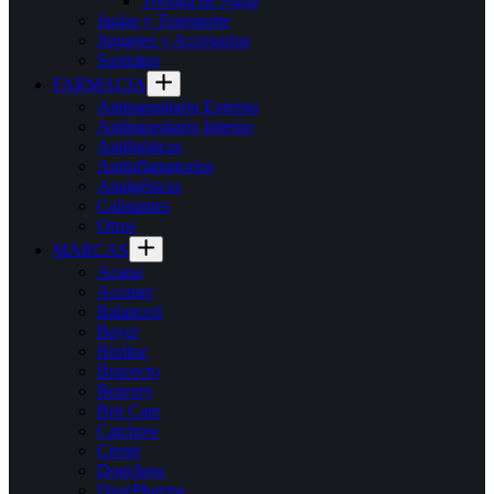
Tortuga de Agua
Jaulas y Transporte
Juguetes y Accesorios
Sustratos
FARMACIA
Antiparasitario Externo
Antiparasitario Interno
Antibióticos
Antinflamatorios
Analgésicos
Calmantes
Otros
MARCAS
Acana
Acomer
Balanced
Bayer
Bioline
Bravecto
Bravery
Brit Care
Catchow
Cremi
Dogchow
DragPharma