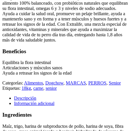
alimento 100% balanceado, con probióticos naturales que equilibran
su flora intestinal, omegas 6 y 3 y niveles de sodio adecuados.
Ayuda a cuidar la salud oral, promueve un pelaje brillante, ayuda a
mantenerlo sano y en forma y a tener músculos y huesos fuertes y a
retrasar los signos de la edad. Con Extralife, una mezcla especial de
antioxidantes, vitaminas y minerales que ayuda a maximizar la
calidad de vida de tu perro día tras día, entregando hasta 1,8 años
más de vida saludable juntos.
Beneficios
Equilibra la flora intestinal
Articulaciones y músculos sanos
Ayuda a retrasar los signos de la edad
Categorías:
Alimentos
,
Dogchow
,
MARCAS
,
PERROS
,
Senior
Etiquetas:
18kg
,
carne
,
senior
Descripción
Información adicional
Ingredientes
Maíz, trigo, harina de subproductos de pollo, harina de soya, fibra