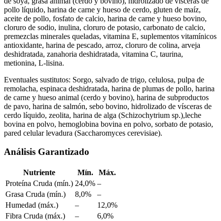
de soya, grasa animal (cerdo y bovino), hidrolizado de vísceras de
pollo líquido, harina de carne y hueso de cerdo, gluten de maíz,
aceite de pollo, fosfato de calcio, harina de carne y hueso bovino,
cloruro de sodio, inulina, cloruro de potasio, carbonato de calcio,
premezclas minerales queladas, vitamina E, suplementos vitamínicos
antioxidante, harina de pescado, arroz, cloruro de colina, arveja
deshidratada, zanahoria deshidratada, vitamina C, taurina,
metionina, L-lisina.
Eventuales sustitutos: Sorgo, salvado de trigo, celulosa, pulpa de
remolacha, espinaca deshidratada, harina de plumas de pollo, harina
de carne y hueso animal (cerdo y bovino), harina de subproductos
de pavo, harina de salmón, sebo bovino, hidrolizado de vísceras de
cerdo líquido, zeolita, harina de alga (Schizochytrium sp.),leche
bovina en polvo, hemoglobina bovina en polvo, sorbato de potasio,
pared celular levadura (Saccharomyces cerevisiae).
Análisis Garantizado
Nutriente
Mín.
Máx.
Proteína Cruda (mín.)
24,0%
–
Grasa Cruda (mín.)
8,0%
–
Humedad (máx.)
–
12,0%
Fibra Cruda (máx.)
–
6,0%