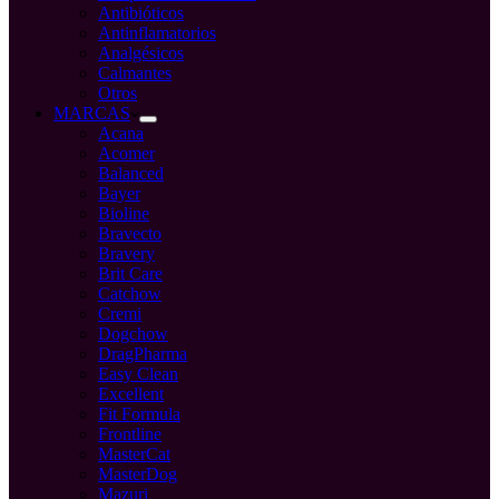
Antibióticos
Antinflamatorios
Analgésicos
Calmantes
Otros
MARCAS
Acana
Acomer
Balanced
Bayer
Bioline
Bravecto
Bravery
Brit Care
Catchow
Cremi
Dogchow
DragPharma
Easy Clean
Excellent
Fit Formula
Frontline
MasterCat
MasterDog
Mazuri