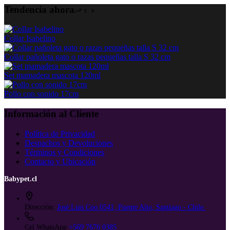
Tendencia ahora
Collar Isabelino
Collar pañoleta gato o razas pequeñas talla S 32 cm
Set mamadera mascota 120ml
Pollo con sonido 17cm
Información al Cliente
Política de Privacidad
Despachos y Devoluciones
Términos y Condiciones
Contacto y Ubicación
Babypet.cl
Dirección:
José Luis Coo 0541, Puente Alto, Santiago - Chile.
Cel WhatsApp
+569 7676 0385