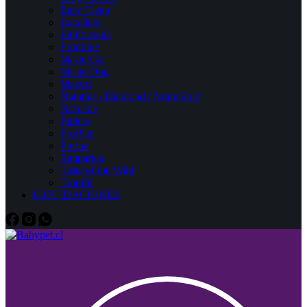
Easy Clean
Excellent
Fit Formula
Frontline
MasterCat
MasterDog
Mazuri
Naturals / Diamond / NutraGold
Nómade
Pipicat
ProPlan
Purina
Simparica
Taste of the Wild
Tropifit
LIQUIDACIONES