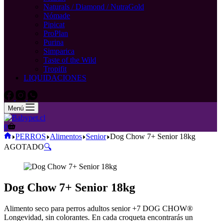
Naturals / Diamond / NutraGold
Nómade
Pipicat
ProPlan
Purina
Simparica
Taste of the Wild
Tropifit
LIQUIDACIONES
Menú
Carro
0
de
Inicio
PERROS
Alimentos
Senior
Dog Chow 7+ Senior 18kg
compra
AGOTADO
🔍
Dog Chow 7+ Senior 18kg
Alimento seco para perros adultos senior +7 DOG CHOW®
Longevidad, sin colorantes. En cada croqueta encontrarás un