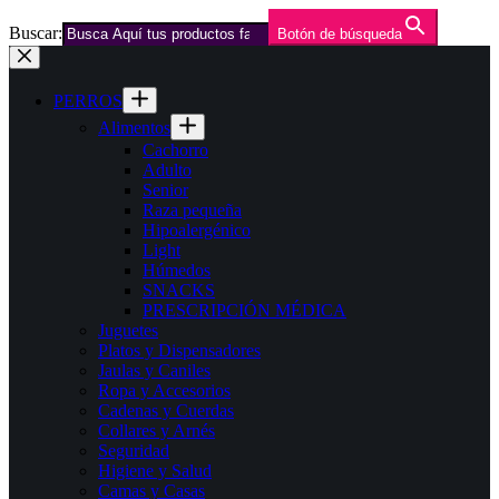
Buscar:
Botón de búsqueda
Saltar
al
contenido
PERROS
Alimentos
Cachorro
Adulto
Senior
Raza pequeña
Hipoalergénico
Light
Húmedos
SNACKS
PRESCRIPCIÓN MÉDICA
Juguetes
Platos y Dispensadores
Jaulas y Caniles
Ropa y Accesorios
Cadenas y Cuerdas
Collares y Arnés
Seguridad
Higiene y Salud
Camas y Casas