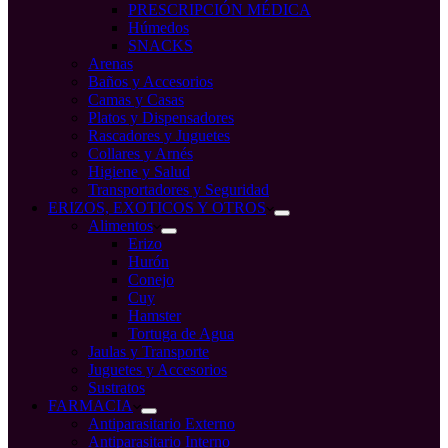
PRESCRIPCIÓN MÉDICA
Húmedos
SNACKS
Arenas
Baños y Accesorios
Camas y Casas
Platos y Dispensadores
Rascadores y Juguetes
Collares y Arnés
Higiene y Salud
Transportadores y Seguridad
ERIZOS, EXOTICOS Y OTROS
Alimentos
Erizo
Hurón
Conejo
Cuy
Hamster
Tortuga de Agua
Jaulas y Transporte
Juguetes y Accesorios
Sustratos
FARMACIA
Antiparasitario Externo
Antiparasitario Interno