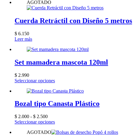
AGOTADO
Cuerda Retráctil con Diseño 5 metros
$
6.150
Leer más
Set mamadera mascota 120ml
$
2.990
Este
Seleccionar opciones
producto
tiene
múltiples
variantes.
Bozal tipo Canasta Plástico
Las
opciones
Rango
$
2.000
-
$
2.500
se
de
Este
Seleccionar opciones
pueden
precios:
producto
elegir
AGOTADO
desde
tiene
en