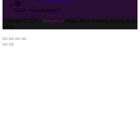
Email:
ventas@babypet.cl
Copyright © 2026 -
Babypet.cl
Desde 2014, la tienda favorita de tus
bebés.