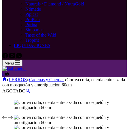
Naturals / Diamond / NutraGold
Nómade
Pipicat
ProPlan
Purina
Simparica
Taste of the Wild
Tropifit
LIQUIDACIONES
Menú
Carro
0
de
Inicio
PERROS
Cadenas y Cuerdas
Correa corta, cuerda entrelazada
compra
con mosquetón y amortiguación 60cm
AGOTADO
🔍