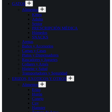
GATOS
Alimentos
Kitten
Adulto
Senior
PRESCRIPCIÓN MÉDICA
Húmedos
SNACKS
Arenas
Baños y Accesorios
Camas y Casas
Platos y Dispensadores
Rascadores y Juguetes
Collares y Arnés
Higiene y Salud
Transportadores y Seguridad
ERIZOS, EXOTICOS Y OTROS
Alimentos
Erizo
Hurón
Conejo
Cuy
Hamster