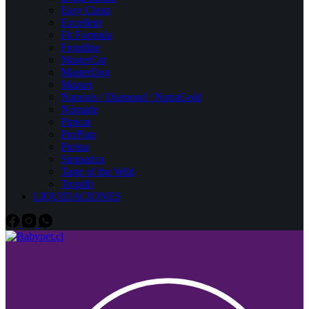
Easy Clean
Excellent
Fit Formula
Frontline
MasterCat
MasterDog
Mazuri
Naturals / Diamond / NutraGold
Nómade
Pipicat
ProPlan
Purina
Simparica
Taste of the Wild
Tropifit
LIQUIDACIONES