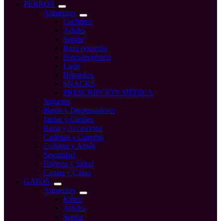
compra
PERROS
Alimentos
Cachorro
Adulto
Senior
Raza pequeña
Hipoalergénico
Light
Húmedos
SNACKS
PRESCRIPCIÓN MÉDICA
Juguetes
Platos y Dispensadores
Jaulas y Caniles
Ropa y Accesorios
Cadenas y Cuerdas
Collares y Arnés
Seguridad
Higiene y Salud
Camas y Casas
GATOS
Alimentos
Kitten
Adulto
Senior