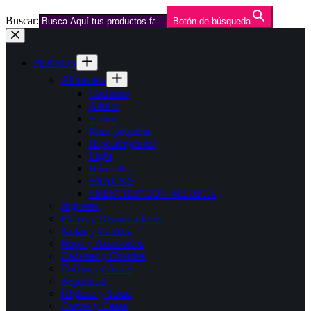
Buscar:
Botón de búsqueda
Saltar
al
contenido
PERROS
Alimentos
Cachorro
Adulto
Senior
Raza pequeña
Hipoalergénico
Light
Húmedos
SNACKS
PRESCRIPCIÓN MÉDICA
Juguetes
Platos y Dispensadores
Jaulas y Caniles
Ropa y Accesorios
Cadenas y Cuerdas
Collares y Arnés
Seguridad
Higiene y Salud
Camas y Casas