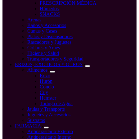
PRESCRIPCIÓN MÉDICA
Húmedos
SNACKS
Arenas
Baños y Accesorios
Camas y Casas
Platos y Dispensadores
Rascadores y Juguetes
Collares y Arnés
Higiene y Salud
Transportadores y Seguridad
ERIZOS, EXOTICOS Y OTROS
Alimentos
Erizo
Hurón
Conejo
Cuy
Hamster
Tortuga de Agua
Jaulas y Transporte
Juguetes y Accesorios
Sustratos
FARMACIA
Antiparasitario Externo
Antiparasitario Interno