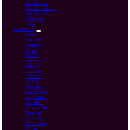
Antibióticos
Antinflamatorios
Analgésicos
Calmantes
Otros
MARCAS
Acana
Acomer
Balanced
Bayer
Bioline
Bravecto
Bravery
Brit Care
Catchow
Cremi
Dogchow
DragPharma
Easy Clean
Excellent
Fit Formula
Frontline
MasterCat
MasterDog
Mazuri