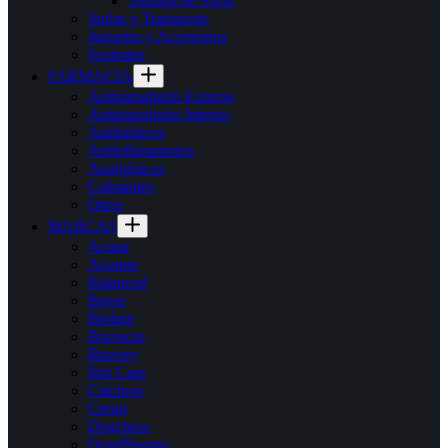
Tortuga de Agua
Jaulas y Transporte
Juguetes y Accesorios
Sustratos
FARMACIA
Antiparasitario Externo
Antiparasitario Interno
Antibióticos
Antinflamatorios
Analgésicos
Calmantes
Otros
MARCAS
Acana
Acomer
Balanced
Bayer
Bioline
Bravecto
Bravery
Brit Care
Catchow
Cremi
Dogchow
DragPharma