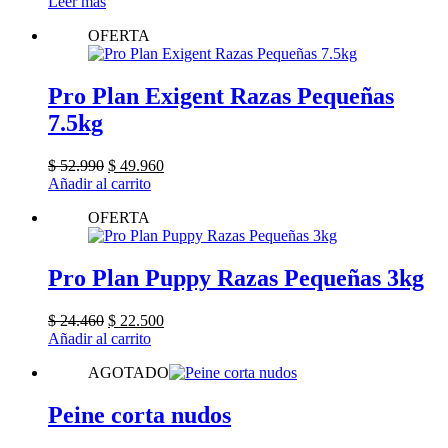
Leer más
OFERTA
Pro Plan Exigent Razas Pequeñas
7.5kg
El
El
$
52.990
$
49.960
precio
precio
Añadir al carrito
original
actual
OFERTA
era:
es:
$ 52.990.
$ 49.960.
Pro Plan Puppy Razas Pequeñas 3kg
El
El
$
24.460
$
22.500
precio
precio
Añadir al carrito
original
actual
AGOTADO
era:
es:
$ 24.460.
$ 22.500.
Peine corta nudos