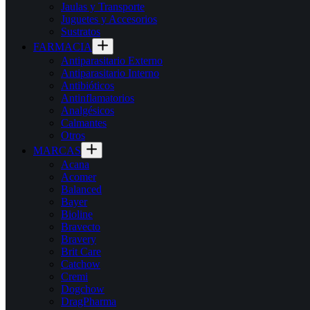
Jaulas y Transporte
Juguetes y Accesorios
Sustratos
FARMACIA
Antiparasitario Externo
Antiparasitario Interno
Antibióticos
Antinflamatorios
Analgésicos
Calmantes
Otros
MARCAS
Acana
Acomer
Balanced
Bayer
Bioline
Bravecto
Bravery
Brit Care
Catchow
Cremi
Dogchow
DragPharma