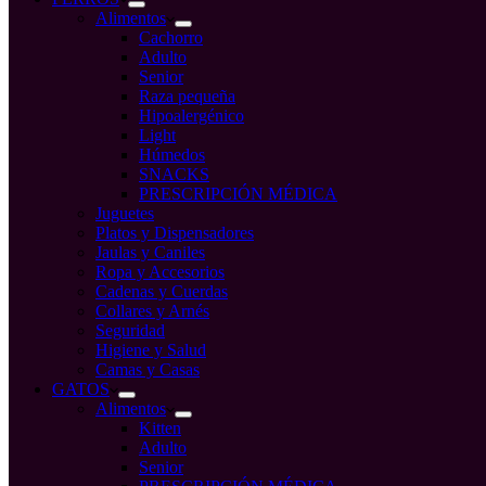
Alimentos
Cachorro
Adulto
Senior
Raza pequeña
Hipoalergénico
Light
Húmedos
SNACKS
PRESCRIPCIÓN MÉDICA
Juguetes
Platos y Dispensadores
Jaulas y Caniles
Ropa y Accesorios
Cadenas y Cuerdas
Collares y Arnés
Seguridad
Higiene y Salud
Camas y Casas
GATOS
Alimentos
Kitten
Adulto
Senior