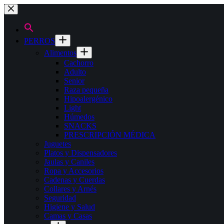
Saltar
al
contenido
PERROS
Alimentos
Cachorro
Adulto
Senior
Raza pequeña
Hipoalergénico
Light
Húmedos
SNACKS
PRESCRIPCIÓN MÉDICA
Juguetes
Platos y Dispensadores
Jaulas y Caniles
Ropa y Accesorios
Cadenas y Cuerdas
Collares y Arnés
Seguridad
Higiene y Salud
Camas y Casas