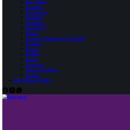
Easy Clean
Excellent
Fit Formula
Frontline
MasterCat
MasterDog
Mazuri
Naturals / Diamond / NutraGold
Nómade
Pipicat
ProPlan
Purina
Simparica
Taste of the Wild
Tropifit
LIQUIDACIONES