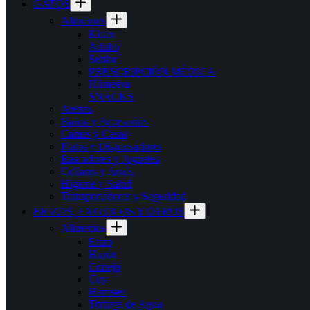
GATOS
Alimentos
Kitten
Adulto
Senior
PRESCRIPCIÓN MÉDICA
Húmedos
SNACKS
Arenas
Baños y Accesorios
Camas y Casas
Platos y Dispensadores
Rascadores y Juguetes
Collares y Arnés
Higiene y Salud
Transportadores y Seguridad
ERIZOS, EXOTICOS Y OTROS
Alimentos
Erizo
Hurón
Conejo
Cuy
Hamster
Tortuga de Agua