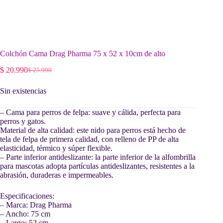
Colchón Cama Drag Pharma 75 x 52 x 10cm de alto
$
20.990
$
25.990
El
El
precio
precio
Sin existencias
original
actual
era:
es:
$ 25.990.
$ 20.990.
– Cama para perros de felpa: suave y cálida, perfecta para
perros y gatos.
Material de alta calidad: este nido para perros está hecho de
tela de felpa de primera calidad, con relleno de PP de alta
elasticidad, térmico y súper flexible.
– Parte inferior antideslizante: la parte inferior de la alfombrilla
para mascotas adopta partículas antideslizantes, resistentes a la
abrasión, duraderas e impermeables.
Especificaciones:
– Marca: Drag Pharma
– Ancho: 75 cm
– Largo: 52 cm