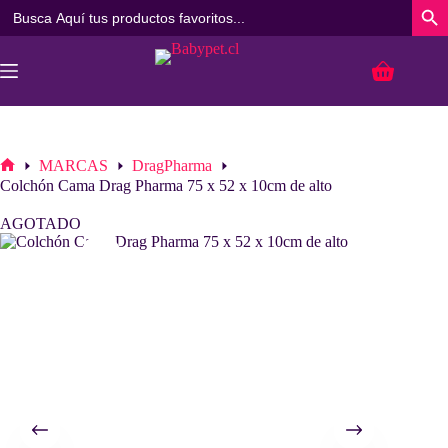
Buscar:
Botó
Saltar
al
Carro
contenido
de
compra
MARCAS
DragPharma
Inicio
Colchón Cama Drag Pharma 75 x 52 x 10cm de alto
AGOTADO