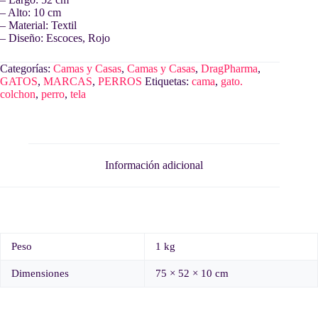
– Alto: 10 cm
– Material: Textil
– Diseño: Escoces, Rojo
Categorías:
Camas y Casas
,
Camas y Casas
,
DragPharma
,
GATOS
,
MARCAS
,
PERROS
Etiquetas:
cama
,
gato.
colchon
,
perro
,
tela
Información adicional
Peso
1 kg
Dimensiones
75 × 52 × 10 cm