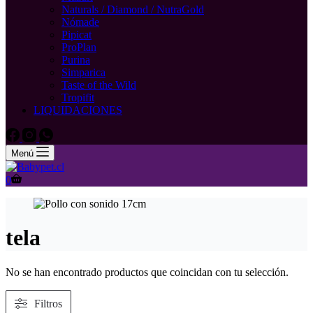
Naturals / Diamond / NutraGold
Nómade
Pipicat
ProPlan
Purina
Simparica
Taste of the Wild
Tropifit
LIQUIDACIONES
Menú
Carro
0
de
compra
tela
No se han encontrado productos que coincidan con tu selección.
Filtros