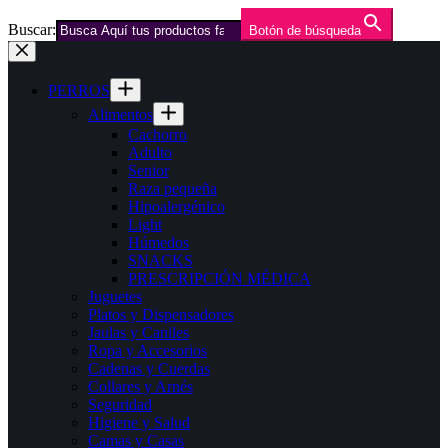
Buscar:
Botón de búsqueda
Saltar
al
contenido
PERROS
Alimentos
Cachorro
Adulto
Senior
Raza pequeña
Hipoalergénico
Light
Húmedos
SNACKS
PRESCRIPCIÓN MÉDICA
Juguetes
Platos y Dispensadores
Jaulas y Caniles
Ropa y Accesorios
Cadenas y Cuerdas
Collares y Arnés
Seguridad
Higiene y Salud
Camas y Casas