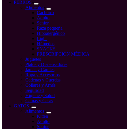
compra
PERROS
Alimentos
Cachorro
Adulto
Senior
Raza pequeña
Hipoalergénico
Light
Húmedos
SNACKS
PRESCRIPCIÓN MÉDICA
Juguetes
Platos y Dispensadores
Jaulas y Caniles
Ropa y Accesorios
Cadenas y Cuerdas
Collares y Arnés
Seguridad
Higiene y Salud
Camas y Casas
GATOS
Alimentos
Kitten
Adulto
Senior