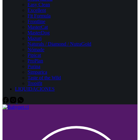
Easy Clean
Excellent
Fit Formula
Frontline
MasterCat
MasterDog
Mazuri
Naturals / Diamond / NutraGold
Nómade
Pipicat
ProPlan
Purina
Simparica
Taste of the Wild
Tropifit
LIQUIDACIONES