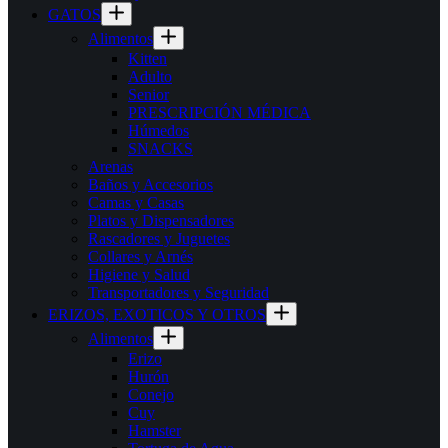
GATOS
Alimentos
Kitten
Adulto
Senior
PRESCRIPCIÓN MÉDICA
Húmedos
SNACKS
Arenas
Baños y Accesorios
Camas y Casas
Platos y Dispensadores
Rascadores y Juguetes
Collares y Arnés
Higiene y Salud
Transportadores y Seguridad
ERIZOS, EXOTICOS Y OTROS
Alimentos
Erizo
Hurón
Conejo
Cuy
Hamster