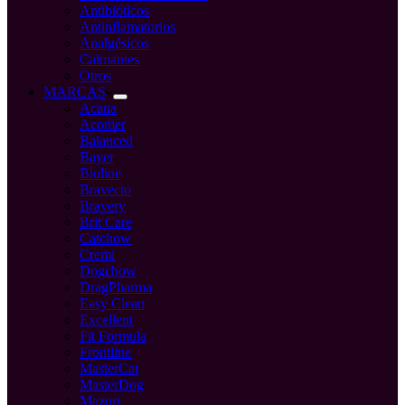
Antibióticos
Antinflamatorios
Analgésicos
Calmantes
Otros
MARCAS
Acana
Acomer
Balanced
Bayer
Bioline
Bravecto
Bravery
Brit Care
Catchow
Cremi
Dogchow
DragPharma
Easy Clean
Excellent
Fit Formula
Frontline
MasterCat
MasterDog
Mazuri