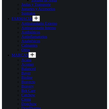
Tortuga de Agua
Jaulas y Transporte
Juguetes y Accesorios
Sustratos
FARMACIA
Antiparasitario Externo
Antiparasitario Interno
Antibióticos
Antinflamatorios
Analgésicos
Calmantes
Otros
MARCAS
Acana
Acomer
Balanced
Bayer
Bioline
Bravecto
Bravery
Brit Care
Catchow
Cremi
Dogchow
DragPharma