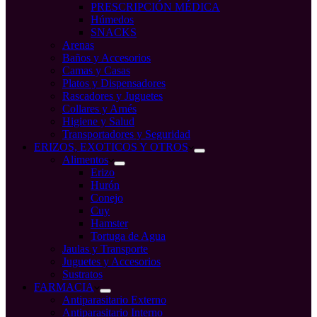
PRESCRIPCIÓN MÉDICA
Húmedos
SNACKS
Arenas
Baños y Accesorios
Camas y Casas
Platos y Dispensadores
Rascadores y Juguetes
Collares y Arnés
Higiene y Salud
Transportadores y Seguridad
ERIZOS, EXOTICOS Y OTROS
Alimentos
Erizo
Hurón
Conejo
Cuy
Hamster
Tortuga de Agua
Jaulas y Transporte
Juguetes y Accesorios
Sustratos
FARMACIA
Antiparasitario Externo
Antiparasitario Interno