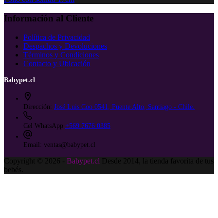
Información al Cliente
Política de Privacidad
Despachos y Devoluciones
Términos y Condiciones
Contacto y Ubicación
Babypet.cl
Dirección:
José Luis Coo 0541, Puente Alto, Santiago - Chile.
Cel WhatsApp
+569 7676 0385
Email:
ventas@babypet.cl
Copyright © 2026 -
Babypet.cl
Desde 2014, la tienda favorita de tus
bebés.