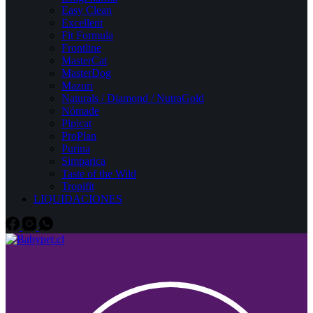
Easy Clean
Excellent
Fit Formula
Frontline
MasterCat
MasterDog
Mazuri
Naturals / Diamond / NutraGold
Nómade
Pipicat
ProPlan
Purina
Simparica
Taste of the Wild
Tropifit
LIQUIDACIONES