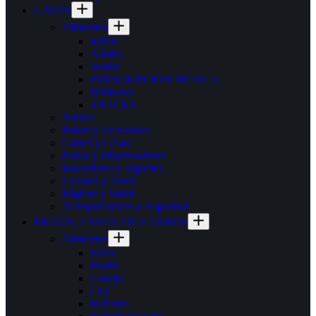
GATOS
Alimentos
Kitten
Adulto
Senior
PRESCRIPCIÓN MÉDICA
Húmedos
SNACKS
Arenas
Baños y Accesorios
Camas y Casas
Platos y Dispensadores
Rascadores y Juguetes
Collares y Arnés
Higiene y Salud
Transportadores y Seguridad
ERIZOS, EXOTICOS Y OTROS
Alimentos
Erizo
Hurón
Conejo
Cuy
Hamster