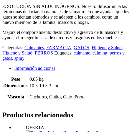
3. SOLUCIÓN SIN ALUCINÓGENOS: Nuestro difusor imita las
feromonas de lactancia naturales de la madre, lo que ayuda a que los
gatos se sientan cómodos y se adapten a los cambios, como un
nuevo miembro de la familia, mascota o hogar.
Mejora el comportamiento destructivo y agresivo de tu mascota y
ayuda a Proteger tu casa de enredos y rasguños en los muebles.
Categorías:
Calmantes
,
FARMACIA
,
GATOS
,
Higiene y Salud
,
Higiene y Salud
,
PERROS
Etiquetas:
calmante
,
calming
,
perros y
gatos
,
spray
Información adicional
Peso
0,05 kg
Dimensiones
10 × 10 × 3 cm
Mascota
Cachorro, Gatito, Gato, Perro
Productos relacionados
OFERTA