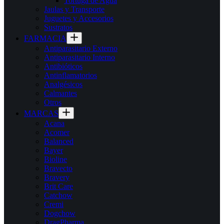
Tortuga de Agua
Jaulas y Transporte
Juguetes y Accesorios
Sustratos
FARMACIA
Antiparasitario Externo
Antiparasitario Interno
Antibióticos
Antinflamatorios
Analgésicos
Calmantes
Otros
MARCAS
Acana
Acomer
Balanced
Bayer
Bioline
Bravecto
Bravery
Brit Care
Catchow
Cremi
Dogchow
DragPharma