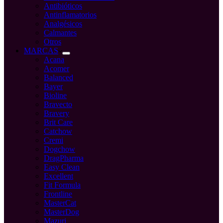
Antibióticos
Antinflamatorios
Analgésicos
Calmantes
Otros
MARCAS
Acana
Acomer
Balanced
Bayer
Bioline
Bravecto
Bravery
Brit Care
Catchow
Cremi
Dogchow
DragPharma
Easy Clean
Excellent
Fit Formula
Frontline
MasterCat
MasterDog
Mazuri