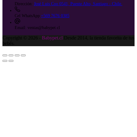
Dirección:
José Luis Coo 0541, Puente Alto, Santiago - Chile.
Cel WhatsApp
+569 7676 0385
Email:
ventas@babypet.cl
Copyright © 2026 -
Babypet.cl
Desde 2014, la tienda favorita de tus
bebés.