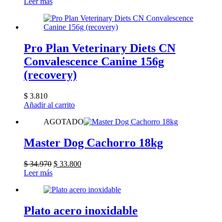
Leer más
la
página
de
producto
Pro Plan Veterinary Diets CN
Convalescence Canine 156g
(recovery)
$
3.810
Añadir al carrito
AGOTADO
Master Dog Cachorro 18kg
El
El
$
34.970
$
33.800
precio
precio
Leer más
original
actual
era:
es:
$ 34.970.
$ 33.800.
Plato acero inoxidable