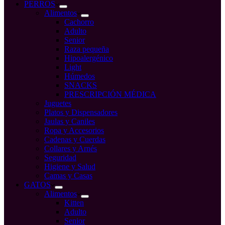
compra
PERROS
Alimentos
Cachorro
Adulto
Senior
Raza pequeña
Hipoalergénico
Light
Húmedos
SNACKS
PRESCRIPCIÓN MÉDICA
Juguetes
Platos y Dispensadores
Jaulas y Caniles
Ropa y Accesorios
Cadenas y Cuerdas
Collares y Arnés
Seguridad
Higiene y Salud
Camas y Casas
GATOS
Alimentos
Kitten
Adulto
Senior