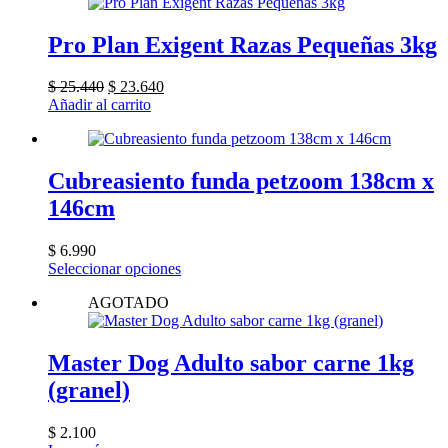
Pro Plan Exigent Razas Pequeñas 3kg
El
El
$
25.440
$
23.640
precio
precio
Añadir al carrito
original
actual
era:
es:
$ 25.440.
$ 23.640.
Cubreasiento funda petzoom 138cm x
146cm
$
6.990
Este
Seleccionar opciones
producto
AGOTADO
tiene
múltiples
variantes.
Las
Master Dog Adulto sabor carne 1kg
opciones
(granel)
se
pueden
elegir
$
2.100
en