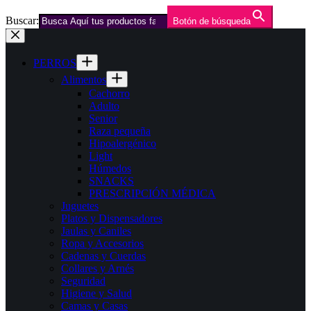
Buscar:
Botón de búsqueda
Saltar
al
contenido
PERROS
Alimentos
Cachorro
Adulto
Senior
Raza pequeña
Hipoalergénico
Light
Húmedos
SNACKS
PRESCRIPCIÓN MÉDICA
Juguetes
Platos y Dispensadores
Jaulas y Caniles
Ropa y Accesorios
Cadenas y Cuerdas
Collares y Arnés
Seguridad
Higiene y Salud
Camas y Casas