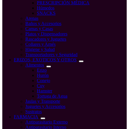
PRESCRIPCIÓN MÉDICA
Húmedos
SNACKS
Arenas
Baños y Accesorios
Camas y Casas
Platos y Dispensadores
Rascadores y Juguetes
Collares y Arnés
Higiene y Salud
Transportadores y Seguridad
ERIZOS, EXOTICOS Y OTROS
Alimentos
Erizo
Hurón
Conejo
Cuy
Hamster
Tortuga de Agua
Jaulas y Transporte
Juguetes y Accesorios
Sustratos
FARMACIA
Antiparasitario Externo
Antiparasitario Interno