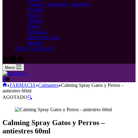
Naturals / Diamond / NutraGold
Nómade
Pipicat
ProPlan
Purina
Simparica
Taste of the Wild
Tropifit
LIQUIDACIONES
Menú
Carro
0
de
Inicio
FARMACIA
Calmantes
Calming Spray Gatos y Perros –
compra
antiestres 60ml
AGOTADO
🔍
Calming Spray Gatos y Perros –
antiestres 60ml