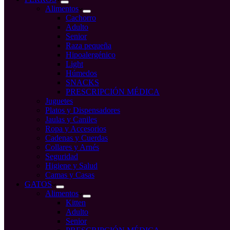
Alimentos
Cachorro
Adulto
Senior
Raza pequeña
Hipoalergénico
Light
Húmedos
SNACKS
PRESCRIPCIÓN MÉDICA
Juguetes
Platos y Dispensadores
Jaulas y Caniles
Ropa y Accesorios
Cadenas y Cuerdas
Collares y Arnés
Seguridad
Higiene y Salud
Camas y Casas
GATOS
Alimentos
Kitten
Adulto
Senior