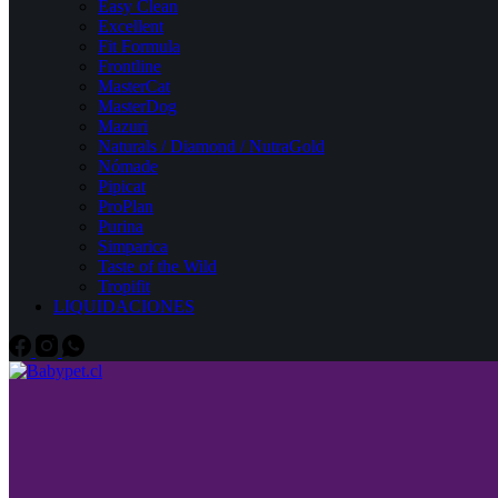
Easy Clean
Excellent
Fit Formula
Frontline
MasterCat
MasterDog
Mazuri
Naturals / Diamond / NutraGold
Nómade
Pipicat
ProPlan
Purina
Simparica
Taste of the Wild
Tropifit
LIQUIDACIONES