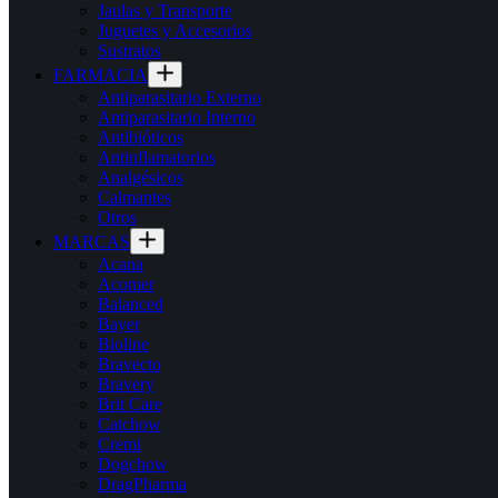
Jaulas y Transporte
Juguetes y Accesorios
Sustratos
FARMACIA
Antiparasitario Externo
Antiparasitario Interno
Antibióticos
Antinflamatorios
Analgésicos
Calmantes
Otros
MARCAS
Acana
Acomer
Balanced
Bayer
Bioline
Bravecto
Bravery
Brit Care
Catchow
Cremi
Dogchow
DragPharma