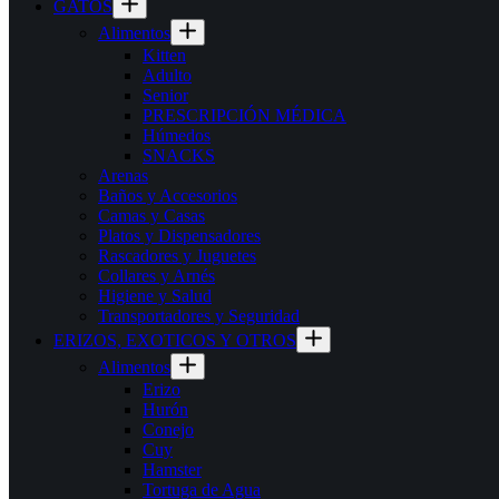
GATOS
Alimentos
Kitten
Adulto
Senior
PRESCRIPCIÓN MÉDICA
Húmedos
SNACKS
Arenas
Baños y Accesorios
Camas y Casas
Platos y Dispensadores
Rascadores y Juguetes
Collares y Arnés
Higiene y Salud
Transportadores y Seguridad
ERIZOS, EXOTICOS Y OTROS
Alimentos
Erizo
Hurón
Conejo
Cuy
Hamster
Tortuga de Agua