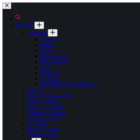
Saltar
al
contenido
PERROS
Alimentos
Cachorro
Adulto
Senior
Raza pequeña
Hipoalergénico
Light
Húmedos
SNACKS
PRESCRIPCIÓN MÉDICA
Juguetes
Platos y Dispensadores
Jaulas y Caniles
Ropa y Accesorios
Cadenas y Cuerdas
Collares y Arnés
Seguridad
Higiene y Salud
Camas y Casas