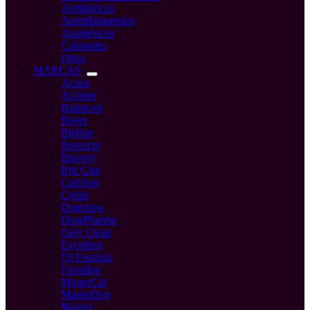
Antibióticos
Antinflamatorios
Analgésicos
Calmantes
Otros
MARCAS
Acana
Acomer
Balanced
Bayer
Bioline
Bravecto
Bravery
Brit Care
Catchow
Cremi
Dogchow
DragPharma
Easy Clean
Excellent
Fit Formula
Frontline
MasterCat
MasterDog
Mazuri