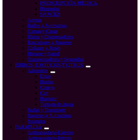
PRESCRIPCIÓN MÉDICA
Húmedos
SNACKS
Arenas
Baños y Accesorios
Camas y Casas
Platos y Dispensadores
Rascadores y Juguetes
Collares y Arnés
Higiene y Salud
Transportadores y Seguridad
ERIZOS, EXOTICOS Y OTROS
Alimentos
Erizo
Hurón
Conejo
Cuy
Hamster
Tortuga de Agua
Jaulas y Transporte
Juguetes y Accesorios
Sustratos
FARMACIA
Antiparasitario Externo
Antiparasitario Interno