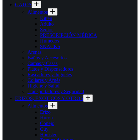
GATOS
Alimentos
Kitten
Adulto
Senior
PRESCRIPCIÓN MÉDICA
Húmedos
SNACKS
Arenas
Baños y Accesorios
Camas y Casas
Platos y Dispensadores
Rascadores y Juguetes
Collares y Arnés
Higiene y Salud
Transportadores y Seguridad
ERIZOS, EXOTICOS Y OTROS
Alimentos
Erizo
Hurón
Conejo
Cuy
Hamster