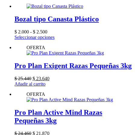
Bozal tipo Canasta Plástico
Rango
$
2.000
-
$
2.500
de
Este
Seleccionar opciones
precios:
producto
OFERTA
desde
tiene
$ 2.000
múltiples
hasta
variantes.
$ 2.500
Las
Pro Plan Exigent Razas Pequeñas 3kg
opciones
se
El
El
$
25.440
$
23.640
pueden
precio
precio
Añadir al carrito
elegir
original
actual
en
OFERTA
era:
es:
la
$ 25.440.
$ 23.640.
página
de
Pro Plan Active Mind Razas
producto
Pequeñas 3kg
El
El
$
24.460
$
21.870