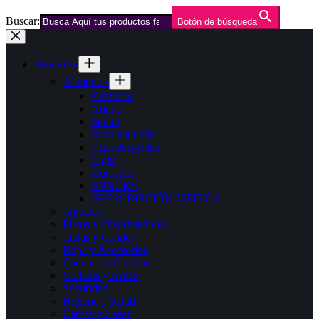
Buscar:
Botón de búsqueda
Saltar
al
contenido
PERROS
Alimentos
Cachorro
Adulto
Senior
Raza pequeña
Hipoalergénico
Light
Húmedos
SNACKS
PRESCRIPCIÓN MÉDICA
Juguetes
Platos y Dispensadores
Jaulas y Caniles
Ropa y Accesorios
Cadenas y Cuerdas
Collares y Arnés
Seguridad
Higiene y Salud
Camas y Casas