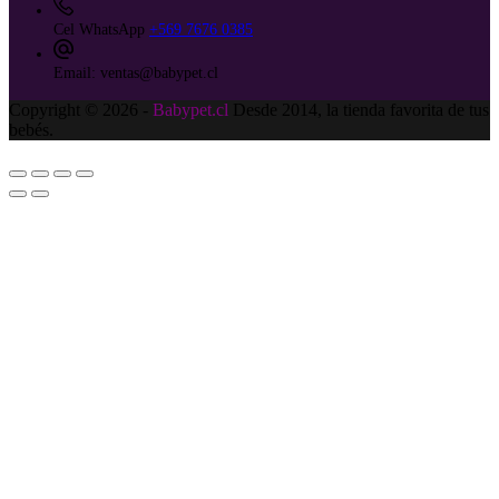
Cel WhatsApp
+569 7676 0385
Email:
ventas@babypet.cl
Copyright © 2026 -
Babypet.cl
Desde 2014, la tienda favorita de tus
bebés.