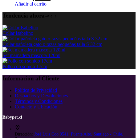
precio
precio
Añadir al carrito
original
actual
era:
es:
Tendencia ahora
$ 24.460.
$ 21.870.
Collar Isabelino
Collar pañoleta gato o razas pequeñas talla S 32 cm
Set mamadera mascota 120ml
Pollo con sonido 17cm
Información al Cliente
Política de Privacidad
Despachos y Devoluciones
Términos y Condiciones
Contacto y Ubicación
Babypet.cl
Dirección:
José Luis Coo 0541, Puente Alto, Santiago - Chile.