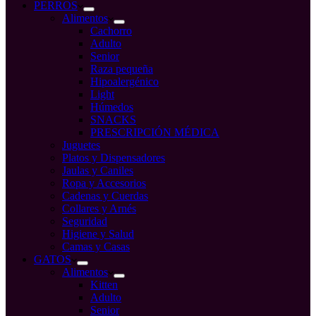
compra
PERROS
Alimentos
Cachorro
Adulto
Senior
Raza pequeña
Hipoalergénico
Light
Húmedos
SNACKS
PRESCRIPCIÓN MÉDICA
Juguetes
Platos y Dispensadores
Jaulas y Caniles
Ropa y Accesorios
Cadenas y Cuerdas
Collares y Arnés
Seguridad
Higiene y Salud
Camas y Casas
GATOS
Alimentos
Kitten
Adulto
Senior