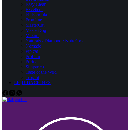
Easy Clean
Excellent
Fit Formula
Frontline
MasterCat
MasterDog
Mazuri
Naturals / Diamond / NutraGold
Nómade
Pipicat
ProPlan
Purina
Simparica
Taste of the Wild
Tropifit
LIQUIDACIONES