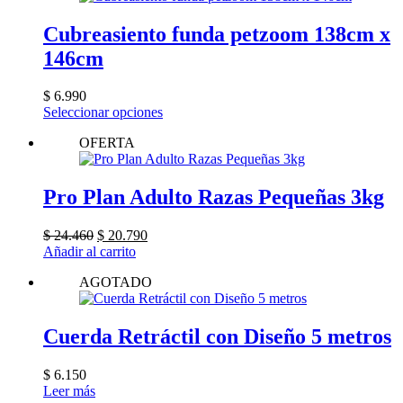
Cubreasiento funda petzoom 138cm x
146cm
$
6.990
Este
Seleccionar opciones
producto
OFERTA
tiene
múltiples
variantes.
Las
Pro Plan Adulto Razas Pequeñas 3kg
opciones
se
El
El
$
24.460
$
20.790
pueden
precio
precio
Añadir al carrito
elegir
original
actual
en
AGOTADO
era:
es:
la
$ 24.460.
$ 20.790.
página
de
Cuerda Retráctil con Diseño 5 metros
producto
$
6.150
Leer más