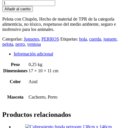
Bola
con
Añadir al carrito
Ventosa
cantidad
Pelota con Chupón, Hecho de material de TPR de la categoría
alimenticia, no tóxico, respetuoso del medio ambiente, seguro e
inofensivo para los animales.
Categorías:
Juguetes
,
PERROS
Etiquetas:
bola
,
cuerda
,
juguete
,
pelota
,
perro
,
ventosa
Información adicional
Peso
0,25 kg
Dimensiones
17 × 10 × 11 cm
Color
Azul
Mascota
Cachorro, Perro
Productos relacionados