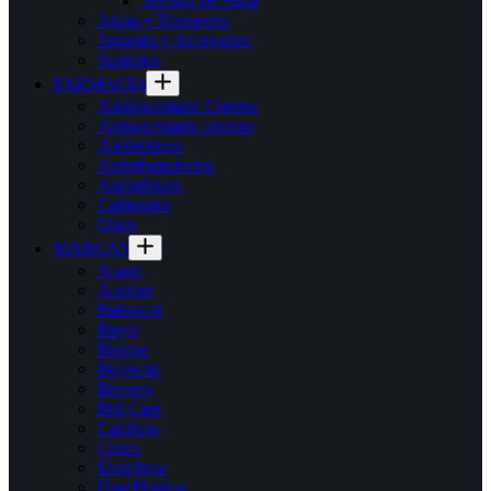
Tortuga de Agua
Jaulas y Transporte
Juguetes y Accesorios
Sustratos
FARMACIA
Antiparasitario Externo
Antiparasitario Interno
Antibióticos
Antinflamatorios
Analgésicos
Calmantes
Otros
MARCAS
Acana
Acomer
Balanced
Bayer
Bioline
Bravecto
Bravery
Brit Care
Catchow
Cremi
Dogchow
DragPharma